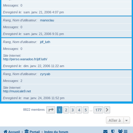
Messages
0
Enregistré le
sam. janv. 21, 2006 4:07 pm
Rang, Nom d’utilisateur
manoclau
Messages
0
Enregistré le
sam. janv. 21, 2006 9:31 pm
Rang, Nom d’utilisateur
jdf_luth
Messages
0
Site Internet
http://perso.wanadoo.fr/jdf.luth/
Enregistré le
dim. janv. 22, 2006 11:22 am
Rang, Nom d’utilisateur
zyryab
Messages
2
Site Internet
http://musicale9.net
Enregistré le
mar. janv. 24, 2006 11:52 pm
Page
1
sur
177
1
2
3
4
5
177
Suivante
8822 membres
…
Aller à
Accueil
Portail
Index du forum