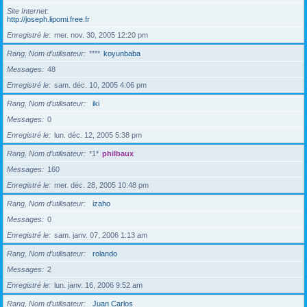
Site Internet
http://joseph.lipomi.free.fr
Enregistré le
mer. nov. 30, 2005 12:20 pm
Rang, Nom d’utilisateur
****
koyunbaba
Messages
48
Enregistré le
sam. déc. 10, 2005 4:06 pm
Rang, Nom d’utilisateur
iki
Messages
0
Enregistré le
lun. déc. 12, 2005 5:38 pm
Rang, Nom d’utilisateur
*1*
philbaux
Messages
160
Enregistré le
mer. déc. 28, 2005 10:48 pm
Rang, Nom d’utilisateur
izaho
Messages
0
Enregistré le
sam. janv. 07, 2006 1:13 am
Rang, Nom d’utilisateur
rolando
Messages
2
Enregistré le
lun. janv. 16, 2006 9:52 am
Rang, Nom d’utilisateur
Juan Carlos