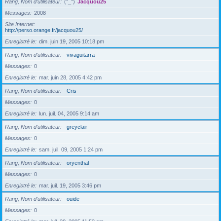
Rang, Nom d’utilisateur
(°_°)
Jacquou25
Messages
2008
Site Internet
http://perso.orange.fr/jacquou25/
Enregistré le
dim. juin 19, 2005 10:18 pm
Rang, Nom d’utilisateur
vivaguitarra
Messages
0
Enregistré le
mar. juin 28, 2005 4:42 pm
Rang, Nom d’utilisateur
Cris
Messages
0
Enregistré le
lun. juil. 04, 2005 9:14 am
Rang, Nom d’utilisateur
greyclair
Messages
0
Enregistré le
sam. juil. 09, 2005 1:24 pm
Rang, Nom d’utilisateur
oryenthal
Messages
0
Enregistré le
mar. juil. 19, 2005 3:46 pm
Rang, Nom d’utilisateur
ouide
Messages
0