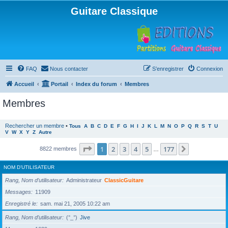
Guitare Classique
FAQ
Nous contacter
S’enregistrer
Connexion
Accueil
Portail
Index du forum
Membres
Membres
Rechercher un membre
•
Tous
A
B
C
D
E
F
G
H
I
J
K
L
M
N
O
P
Q
R
S
T
U
V
W
X
Y
Z
Autre
Page
1
sur
177
1
2
3
4
5
177
Suivante
8822 membres
…
NOM D’UTILISATEUR
Rang, Nom d’utilisateur
Administrateur
ClassicGuitare
Messages
11909
Enregistré le
sam. mai 21, 2005 10:22 am
Rang, Nom d’utilisateur
(°_°)
Jive