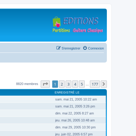
S’enregistrer
Connexion
Page
1
sur
177
1
2
3
4
5
177
Suivante
8820 membres
…
ENREGISTRÉ LE
sam. mai 21, 2005 10:22 am
sam. mai 21, 2005 3:26 pm
dim. mai 22, 2005 8:27 am
jeu. mai 26, 2005 10:48 am
dim. mai 29, 2005 10:30 pm
jeu. juin 02, 2005 6:57 pm