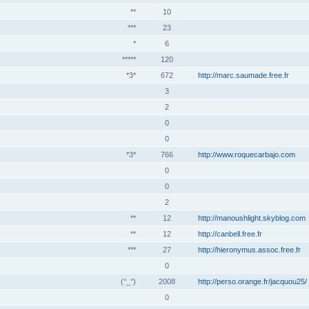
**
10
***
23
*
6
*****
120
*3*
672
http://marc.saumade.free.fr
3
2
0
0
*3*
766
http://www.roquecarbajo.com
0
0
2
**
12
http://manoushlight.skyblog.com
**
12
http://canbell.free.fr
***
27
http://hieronymus.assoc.free.fr
0
(°_°)
2008
http://perso.orange.fr/jacquou25/
0