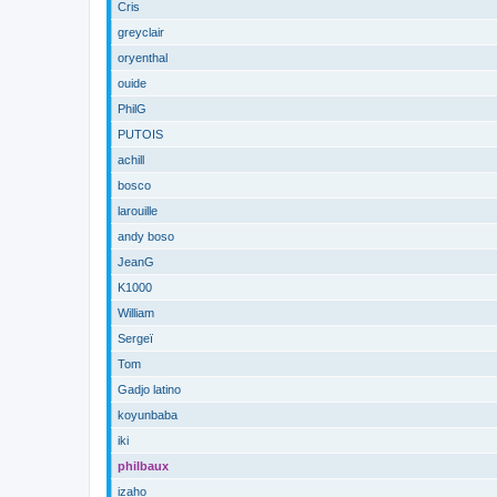
Cris
greyclair
oryenthal
ouide
PhilG
PUTOIS
achill
bosco
larouille
andy boso
JeanG
K1000
William
Sergeï
Tom
Gadjo latino
koyunbaba
iki
philbaux
izaho