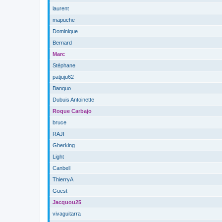
laurent
mapuche
Dominique
Bernard
Marc
Stéphane
patjuju62
Banquo
Dubuis Antoinette
Roque Carbajo
bruce
RAJI
Gherking
Light
Canbell
ThierryA
Guest
Jacquou25
vivaguitarra