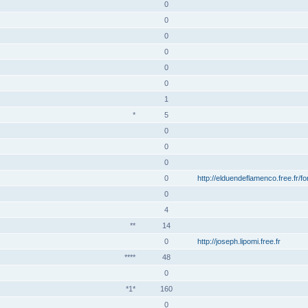
0
0
0
0
0
0
1
*
5
0
0
0
0
http://elduendeflamenco.free.fr/f
0
4
**
14
0
http://joseph.lipomi.free.fr
****
48
0
*1*
160
0