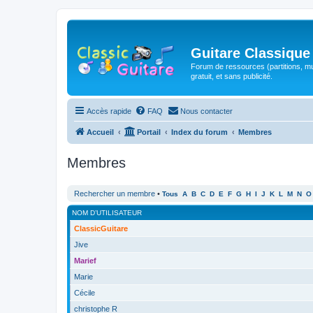
Guitare Classique
Forum de ressources (partitions, mu
gratuit, et sans publicité.
Accès rapide
FAQ
Nous contacter
Accueil
Portail
Index du forum
Membres
Membres
Rechercher un membre
•
Tous
A
B
C
D
E
F
G
H
I
J
K
L
M
N
O
NOM D’UTILISATEUR
ClassicGuitare
Jive
Marief
Marie
Cécile
christophe R