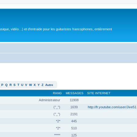
sique, vidéo…) et d'entraide pour les guitaristes francophones, entièrement
P
Q
R
S
T
U
V
W
X
Y
Z
Autre
RANG
MESSAGES
SITE INTERNET
Administrateur
11908
(°_°)
1639
http://fr.youtube.com/user/Jive51
(°_°)
2191
*2*
445
*2*
510
*****
125