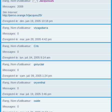
Rang, Nom d’utilisateur
(°_°)
Jacquou25
Messages
2008
Site Internet
http://perso.orange.fr/jacquou25/
Enregistré le
dim. juin 19, 2005 10:18 pm
Rang, Nom d’utilisateur
vivaguitarra
Messages
0
Enregistré le
mar. juin 28, 2005 4:42 pm
Rang, Nom d’utilisateur
Cris
Messages
0
Enregistré le
lun. juil. 04, 2005 9:14 am
Rang, Nom d’utilisateur
greyclair
Messages
0
Enregistré le
sam. juil. 09, 2005 1:24 pm
Rang, Nom d’utilisateur
oryenthal
Messages
0
Enregistré le
mar. juil. 19, 2005 3:46 pm
Rang, Nom d’utilisateur
ouide
Messages
0