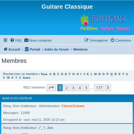
Guitare Classique
FAQ
Nous contacter
S’enregistrer
Connexion
Accueil
Portail
Index du forum
Membres
Membres
Rechercher un membre
•
Tous
A
B
C
D
E
F
G
H
I
J
K
L
M
N
O
P
Q
R
S
T
U
V
W
X
Y
Z
Autre
Page
1
sur
177
1
2
3
4
5
177
Suivante
8822 membres
…
NOM D’UTILISATEUR
Rang, Nom d’utilisateur
Administrateur
ClassicGuitare
Messages
11908
Enregistré le
sam. mai 21, 2005 10:22 am
Rang, Nom d’utilisateur
(°_°)
Jive