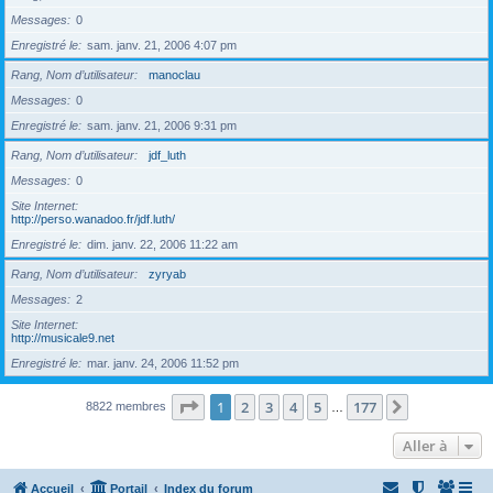
Messages
0
Enregistré le
sam. janv. 21, 2006 4:07 pm
Rang, Nom d’utilisateur
manoclau
Messages
0
Enregistré le
sam. janv. 21, 2006 9:31 pm
Rang, Nom d’utilisateur
jdf_luth
Messages
0
Site Internet
http://perso.wanadoo.fr/jdf.luth/
Enregistré le
dim. janv. 22, 2006 11:22 am
Rang, Nom d’utilisateur
zyryab
Messages
2
Site Internet
http://musicale9.net
Enregistré le
mar. janv. 24, 2006 11:52 pm
Page
1
sur
177
1
2
3
4
5
177
Suivante
8822 membres
…
Aller à
Accueil
Portail
Index du forum