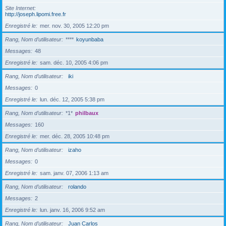
Site Internet
http://joseph.lipomi.free.fr
Enregistré le
mer. nov. 30, 2005 12:20 pm
Rang, Nom d’utilisateur
****
koyunbaba
Messages
48
Enregistré le
sam. déc. 10, 2005 4:06 pm
Rang, Nom d’utilisateur
iki
Messages
0
Enregistré le
lun. déc. 12, 2005 5:38 pm
Rang, Nom d’utilisateur
*1*
philbaux
Messages
160
Enregistré le
mer. déc. 28, 2005 10:48 pm
Rang, Nom d’utilisateur
izaho
Messages
0
Enregistré le
sam. janv. 07, 2006 1:13 am
Rang, Nom d’utilisateur
rolando
Messages
2
Enregistré le
lun. janv. 16, 2006 9:52 am
Rang, Nom d’utilisateur
Juan Carlos