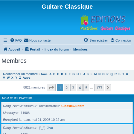
Guitare Classique
FAQ
Nous contacter
S’enregistrer
Connexion
Accueil
Portail
Index du forum
Membres
Membres
Rechercher un membre
•
Tous
A
B
C
D
E
F
G
H
I
J
K
L
M
N
O
P
Q
R
S
T
U
V
W
X
Y
Z
Autre
Page
1
sur
177
1
2
3
4
5
177
Suivante
8821 membres
…
NOM D’UTILISATEUR
Rang, Nom d’utilisateur
Administrateur
ClassicGuitare
Messages
11908
Enregistré le
sam. mai 21, 2005 10:22 am
Rang, Nom d’utilisateur
(°_°)
Jive