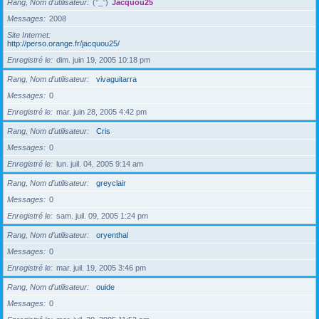
Rang, Nom d’utilisateur
(°_°)
Jacquou25
Messages
2008
Site Internet
http://perso.orange.fr/jacquou25/
Enregistré le
dim. juin 19, 2005 10:18 pm
Rang, Nom d’utilisateur
vivaguitarra
Messages
0
Enregistré le
mar. juin 28, 2005 4:42 pm
Rang, Nom d’utilisateur
Cris
Messages
0
Enregistré le
lun. juil. 04, 2005 9:14 am
Rang, Nom d’utilisateur
greyclair
Messages
0
Enregistré le
sam. juil. 09, 2005 1:24 pm
Rang, Nom d’utilisateur
oryenthal
Messages
0
Enregistré le
mar. juil. 19, 2005 3:46 pm
Rang, Nom d’utilisateur
ouide
Messages
0