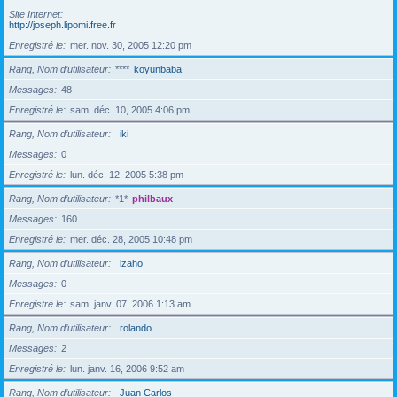
Site Internet
http://joseph.lipomi.free.fr
Enregistré le
mer. nov. 30, 2005 12:20 pm
Rang, Nom d’utilisateur
****
koyunbaba
Messages
48
Enregistré le
sam. déc. 10, 2005 4:06 pm
Rang, Nom d’utilisateur
iki
Messages
0
Enregistré le
lun. déc. 12, 2005 5:38 pm
Rang, Nom d’utilisateur
*1*
philbaux
Messages
160
Enregistré le
mer. déc. 28, 2005 10:48 pm
Rang, Nom d’utilisateur
izaho
Messages
0
Enregistré le
sam. janv. 07, 2006 1:13 am
Rang, Nom d’utilisateur
rolando
Messages
2
Enregistré le
lun. janv. 16, 2006 9:52 am
Rang, Nom d’utilisateur
Juan Carlos