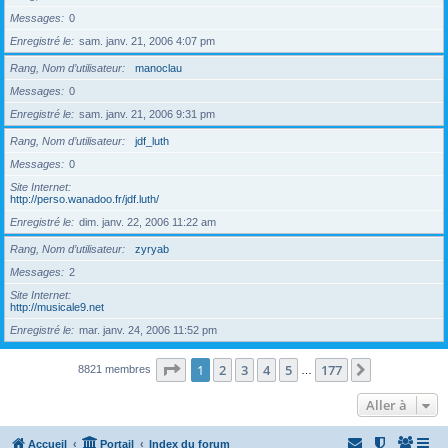
Messages
0
Enregistré le
sam. janv. 21, 2006 4:07 pm
Rang, Nom d’utilisateur
manoclau
Messages
0
Enregistré le
sam. janv. 21, 2006 9:31 pm
Rang, Nom d’utilisateur
jdf_luth
Messages
0
Site Internet
http://perso.wanadoo.fr/jdf.luth/
Enregistré le
dim. janv. 22, 2006 11:22 am
Rang, Nom d’utilisateur
zyryab
Messages
2
Site Internet
http://musicale9.net
Enregistré le
mar. janv. 24, 2006 11:52 pm
Page
1
sur
177
1
2
3
4
5
177
Suivante
8821 membres
…
Aller à
Accueil
Portail
Index du forum