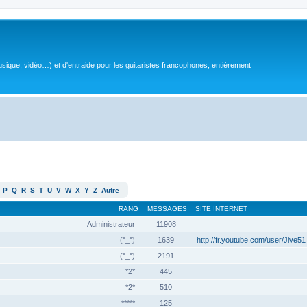
sique, vidéo…) et d'entraide pour les guitaristes francophones, entièrement
P
Q
R
S
T
U
V
W
X
Y
Z
Autre
RANG
MESSAGES
SITE INTERNET
Administrateur
11908
(°_°)
1639
http://fr.youtube.com/user/Jive51
(°_°)
2191
*2*
445
*2*
510
*****
125