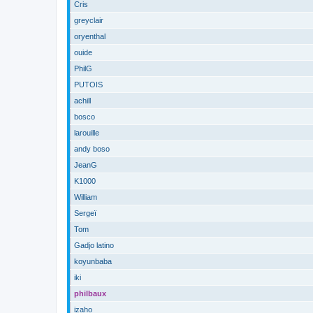
Cris
greyclair
oryenthal
ouide
PhilG
PUTOIS
achill
bosco
larouille
andy boso
JeanG
K1000
William
Sergeï
Tom
Gadjo latino
koyunbaba
iki
philbaux
izaho