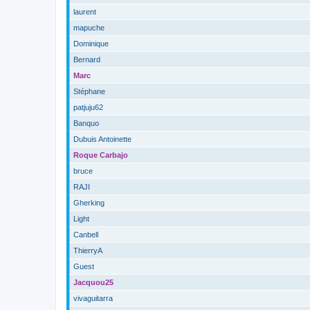
laurent
mapuche
Dominique
Bernard
Marc
Stéphane
patjuju62
Banquo
Dubuis Antoinette
Roque Carbajo
bruce
RAJI
Gherking
Light
Canbell
ThierryA
Guest
Jacquou25
vivaguitarra