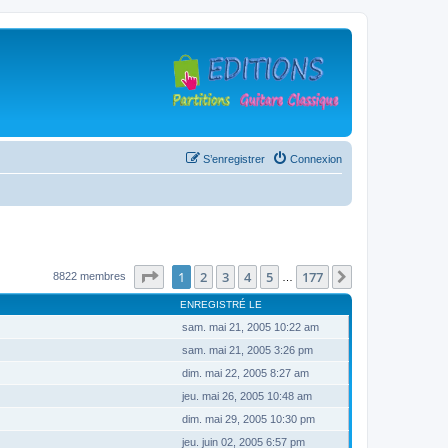
S’enregistrer
Connexion
Page
1
sur
177
1
2
3
4
5
177
Suivante
8822 membres
…
ENREGISTRÉ LE
sam. mai 21, 2005 10:22 am
sam. mai 21, 2005 3:26 pm
dim. mai 22, 2005 8:27 am
jeu. mai 26, 2005 10:48 am
dim. mai 29, 2005 10:30 pm
jeu. juin 02, 2005 6:57 pm