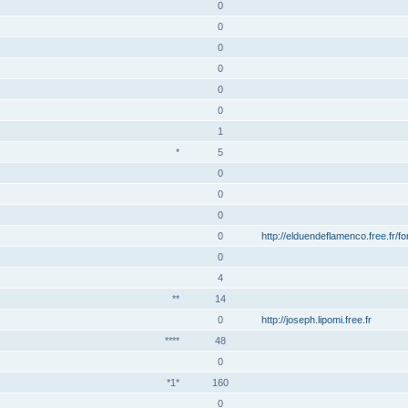
0
0
0
0
0
0
1
*
5
0
0
0
0
http://elduendeflamenco.free.fr/f
0
4
**
14
0
http://joseph.lipomi.free.fr
****
48
0
*1*
160
0