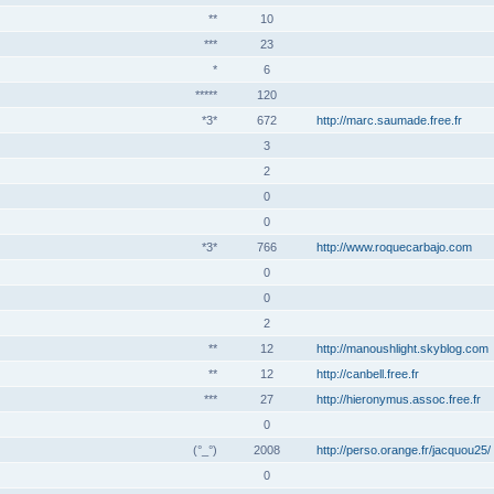
**
10
***
23
*
6
*****
120
*3*
672
http://marc.saumade.free.fr
3
2
0
0
*3*
766
http://www.roquecarbajo.com
0
0
2
**
12
http://manoushlight.skyblog.com
**
12
http://canbell.free.fr
***
27
http://hieronymus.assoc.free.fr
0
(°_°)
2008
http://perso.orange.fr/jacquou25/
0