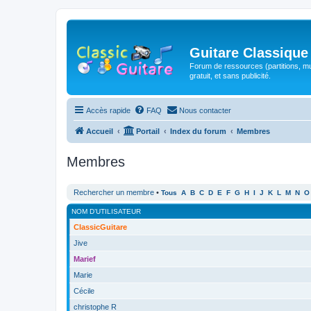
Guitare Classique
Forum de ressources (partitions, mu
gratuit, et sans publicité.
Accès rapide
FAQ
Nous contacter
Accueil
Portail
Index du forum
Membres
Membres
Rechercher un membre
•
Tous
A
B
C
D
E
F
G
H
I
J
K
L
M
N
O
NOM D’UTILISATEUR
ClassicGuitare
Jive
Marief
Marie
Cécile
christophe R