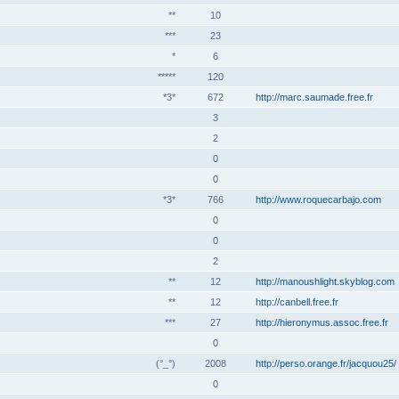
**
10
***
23
*
6
*****
120
*3*
672
http://marc.saumade.free.fr
3
2
0
0
*3*
766
http://www.roquecarbajo.com
0
0
2
**
12
http://manoushlight.skyblog.com
**
12
http://canbell.free.fr
***
27
http://hieronymus.assoc.free.fr
0
(°_°)
2008
http://perso.orange.fr/jacquou25/
0