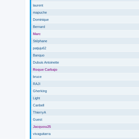
laurent
mapuche
Dominique
Bernard
Marc
Stéphane
patjuju62
Banquo
Dubuis Antoinette
Roque Carbajo
bruce
RAJI
Gherking
Light
Canbell
ThierryA
Guest
Jacquou25
vivaguitarra