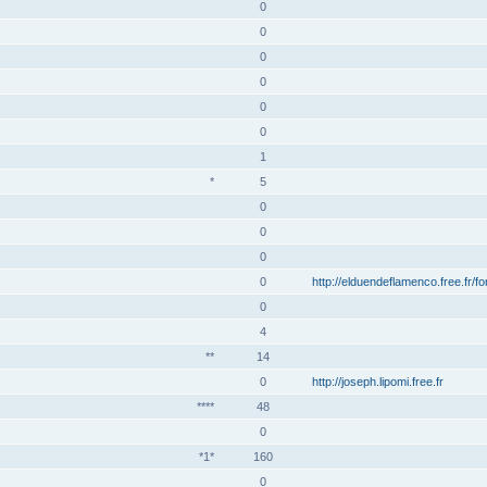
0
0
0
0
0
0
1
*
5
0
0
0
0
http://elduendeflamenco.free.fr/f
0
4
**
14
0
http://joseph.lipomi.free.fr
****
48
0
*1*
160
0