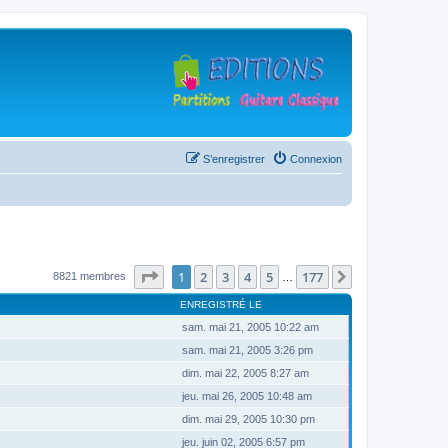
S’enregistrer
Connexion
Page
1
sur
177
1
2
3
4
5
177
Suivante
8821 membres
…
ENREGISTRÉ LE
sam. mai 21, 2005 10:22 am
sam. mai 21, 2005 3:26 pm
dim. mai 22, 2005 8:27 am
jeu. mai 26, 2005 10:48 am
dim. mai 29, 2005 10:30 pm
jeu. juin 02, 2005 6:57 pm