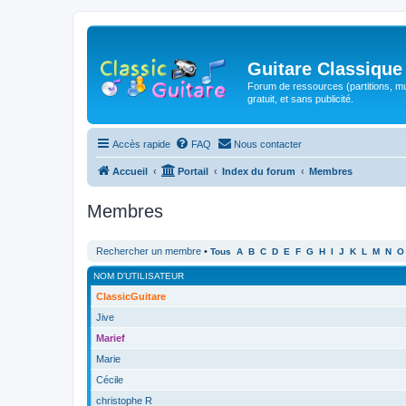
Guitare Classique
Forum de ressources (partitions, mu
gratuit, et sans publicité.
Accès rapide
FAQ
Nous contacter
Accueil
Portail
Index du forum
Membres
Membres
Rechercher un membre
•
Tous
A
B
C
D
E
F
G
H
I
J
K
L
M
N
O
NOM D’UTILISATEUR
ClassicGuitare
Jive
Marief
Marie
Cécile
christophe R