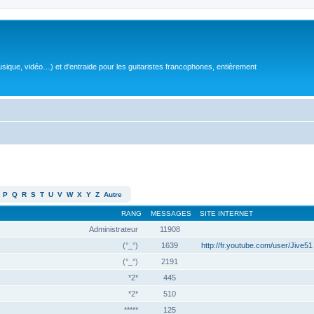
sique, vidéo…) et d'entraide pour les guitaristes francophones, entièrement
P
Q
R
S
T
U
V
W
X
Y
Z
Autre
RANG
MESSAGES
SITE INTERNET
Administrateur
11908
(°_°)
1639
http://fr.youtube.com/user/Jive51
(°_°)
2191
*2*
445
*2*
510
*****
125