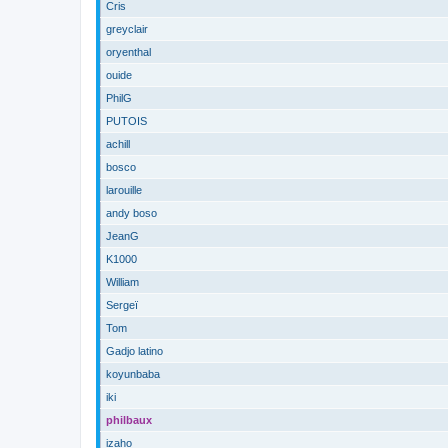
Cris
greyclair
oryenthal
ouide
PhilG
PUTOIS
achill
bosco
larouille
andy boso
JeanG
K1000
William
Sergeï
Tom
Gadjo latino
koyunbaba
iki
philbaux
izaho