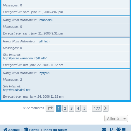
Messages
0
Enregistré le
sam. janv. 21, 2006 4:07 pm
Rang, Nom d’utilisateur
manoclau
Messages
0
Enregistré le
sam. janv. 21, 2006 9:31 pm
Rang, Nom d’utilisateur
jdf_luth
Messages
0
Site Internet
http://perso.wanadoo.fr/jdf.luth/
Enregistré le
dim. janv. 22, 2006 11:22 am
Rang, Nom d’utilisateur
zyryab
Messages
2
Site Internet
http://musicale9.net
Enregistré le
mar. janv. 24, 2006 11:52 pm
Page
1
sur
177
1
2
3
4
5
177
Suivante
8822 membres
…
Aller à
Accueil
Portail
Index du forum