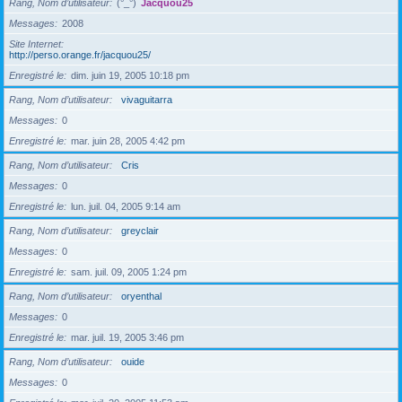
Rang, Nom d’utilisateur
(°_°)
Jacquou25
Messages
2008
Site Internet
http://perso.orange.fr/jacquou25/
Enregistré le
dim. juin 19, 2005 10:18 pm
Rang, Nom d’utilisateur
vivaguitarra
Messages
0
Enregistré le
mar. juin 28, 2005 4:42 pm
Rang, Nom d’utilisateur
Cris
Messages
0
Enregistré le
lun. juil. 04, 2005 9:14 am
Rang, Nom d’utilisateur
greyclair
Messages
0
Enregistré le
sam. juil. 09, 2005 1:24 pm
Rang, Nom d’utilisateur
oryenthal
Messages
0
Enregistré le
mar. juil. 19, 2005 3:46 pm
Rang, Nom d’utilisateur
ouide
Messages
0