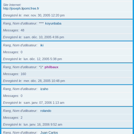
Site Internet
http://joseph.lipomi.free.fr
Enregistré le
mer. nov. 30, 2005 12:20 pm
Rang, Nom d’utilisateur
****
koyunbaba
Messages
48
Enregistré le
sam. déc. 10, 2005 4:06 pm
Rang, Nom d’utilisateur
iki
Messages
0
Enregistré le
lun. déc. 12, 2005 5:38 pm
Rang, Nom d’utilisateur
*1*
philbaux
Messages
160
Enregistré le
mer. déc. 28, 2005 10:48 pm
Rang, Nom d’utilisateur
izaho
Messages
0
Enregistré le
sam. janv. 07, 2006 1:13 am
Rang, Nom d’utilisateur
rolando
Messages
2
Enregistré le
lun. janv. 16, 2006 9:52 am
Rang, Nom d’utilisateur
Juan Carlos