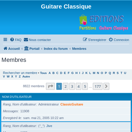
Guitare Classique
FAQ
Nous contacter
S’enregistrer
Connexion
Accueil
Portail
Index du forum
Membres
Membres
Rechercher un membre
•
Tous
A
B
C
D
E
F
G
H
I
J
K
L
M
N
O
P
Q
R
S
T
U
V
W
X
Y
Z
Autre
Page
1
sur
177
1
2
3
4
5
177
Suivante
8822 membres
…
NOM D’UTILISATEUR
Rang, Nom d’utilisateur
Administrateur
ClassicGuitare
Messages
11908
Enregistré le
sam. mai 21, 2005 10:22 am
Rang, Nom d’utilisateur
(°_°)
Jive