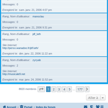
Messages
0
Enregistré le
sam. janv. 21, 2006 4:07 pm
Rang, Nom d’utilisateur
manoclau
Messages
0
Enregistré le
sam. janv. 21, 2006 9:31 pm
Rang, Nom d’utilisateur
jdf_luth
Messages
0
Site Internet
http://perso.wanadoo.fr/jdf.luth/
Enregistré le
dim. janv. 22, 2006 11:22 am
Rang, Nom d’utilisateur
zyryab
Messages
2
Site Internet
http://musicale9.net
Enregistré le
mar. janv. 24, 2006 11:52 pm
Page
1
sur
177
1
2
3
4
5
177
Suivante
8820 membres
…
Aller à
Accueil
Portail
Index du forum