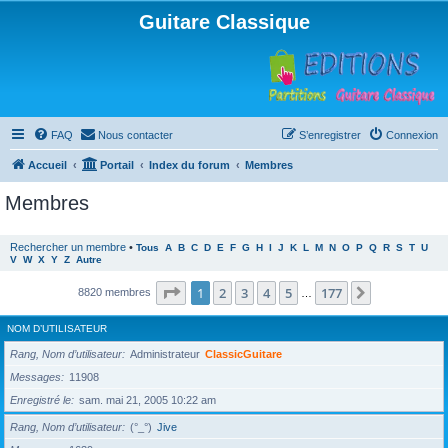
Guitare Classique
FAQ
Nous contacter
S’enregistrer
Connexion
Accueil
Portail
Index du forum
Membres
Membres
Rechercher un membre
•
Tous
A
B
C
D
E
F
G
H
I
J
K
L
M
N
O
P
Q
R
S
T
U
V
W
X
Y
Z
Autre
Page
1
sur
177
1
2
3
4
5
177
Suivante
8820 membres
…
NOM D’UTILISATEUR
Rang, Nom d’utilisateur
Administrateur
ClassicGuitare
Messages
11908
Enregistré le
sam. mai 21, 2005 10:22 am
Rang, Nom d’utilisateur
(°_°)
Jive