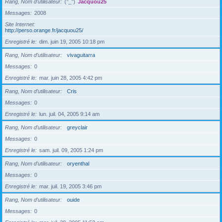
Rang, Nom d’utilisateur
(°_°)
Jacquou25
Messages
2008
Site Internet
http://perso.orange.fr/jacquou25/
Enregistré le
dim. juin 19, 2005 10:18 pm
Rang, Nom d’utilisateur
vivaguitarra
Messages
0
Enregistré le
mar. juin 28, 2005 4:42 pm
Rang, Nom d’utilisateur
Cris
Messages
0
Enregistré le
lun. juil. 04, 2005 9:14 am
Rang, Nom d’utilisateur
greyclair
Messages
0
Enregistré le
sam. juil. 09, 2005 1:24 pm
Rang, Nom d’utilisateur
oryenthal
Messages
0
Enregistré le
mar. juil. 19, 2005 3:46 pm
Rang, Nom d’utilisateur
ouide
Messages
0