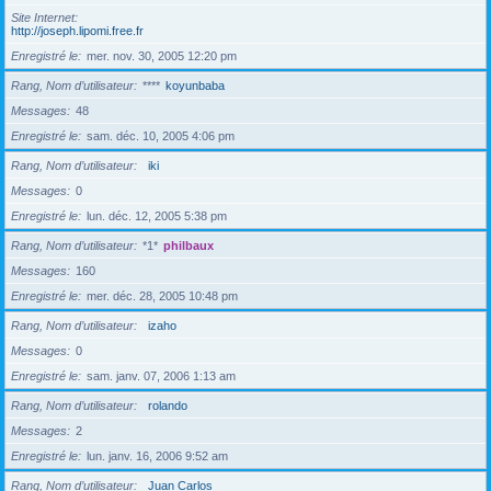
Site Internet
http://joseph.lipomi.free.fr
Enregistré le
mer. nov. 30, 2005 12:20 pm
Rang, Nom d’utilisateur
****
koyunbaba
Messages
48
Enregistré le
sam. déc. 10, 2005 4:06 pm
Rang, Nom d’utilisateur
iki
Messages
0
Enregistré le
lun. déc. 12, 2005 5:38 pm
Rang, Nom d’utilisateur
*1*
philbaux
Messages
160
Enregistré le
mer. déc. 28, 2005 10:48 pm
Rang, Nom d’utilisateur
izaho
Messages
0
Enregistré le
sam. janv. 07, 2006 1:13 am
Rang, Nom d’utilisateur
rolando
Messages
2
Enregistré le
lun. janv. 16, 2006 9:52 am
Rang, Nom d’utilisateur
Juan Carlos