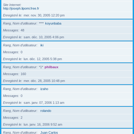
Site Internet
http://joseph.lipomi.free.fr
Enregistré le
mer. nov. 30, 2005 12:20 pm
Rang, Nom d’utilisateur
****
koyunbaba
Messages
48
Enregistré le
sam. déc. 10, 2005 4:06 pm
Rang, Nom d’utilisateur
iki
Messages
0
Enregistré le
lun. déc. 12, 2005 5:38 pm
Rang, Nom d’utilisateur
*1*
philbaux
Messages
160
Enregistré le
mer. déc. 28, 2005 10:48 pm
Rang, Nom d’utilisateur
izaho
Messages
0
Enregistré le
sam. janv. 07, 2006 1:13 am
Rang, Nom d’utilisateur
rolando
Messages
2
Enregistré le
lun. janv. 16, 2006 9:52 am
Rang, Nom d’utilisateur
Juan Carlos