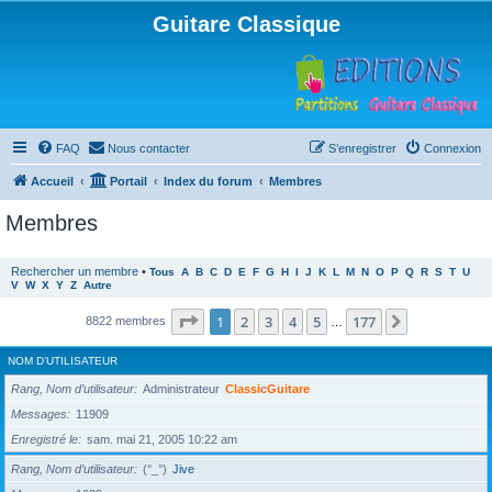
Guitare Classique
FAQ
Nous contacter
S’enregistrer
Connexion
Accueil
Portail
Index du forum
Membres
Membres
Rechercher un membre
•
Tous
A
B
C
D
E
F
G
H
I
J
K
L
M
N
O
P
Q
R
S
T
U
V
W
X
Y
Z
Autre
Page
1
sur
177
1
2
3
4
5
177
Suivante
8822 membres
…
NOM D’UTILISATEUR
Rang, Nom d’utilisateur
Administrateur
ClassicGuitare
Messages
11909
Enregistré le
sam. mai 21, 2005 10:22 am
Rang, Nom d’utilisateur
(°_°)
Jive