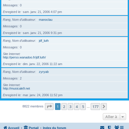
Messages
0
Enregistré le
sam. janv. 21, 2006 4:07 pm
Rang, Nom d’utilisateur
manoclau
Messages
0
Enregistré le
sam. janv. 21, 2006 9:31 pm
Rang, Nom d’utilisateur
jdf_luth
Messages
0
Site Internet
http://perso.wanadoo.fr/jdf.luth/
Enregistré le
dim. janv. 22, 2006 11:22 am
Rang, Nom d’utilisateur
zyryab
Messages
2
Site Internet
http://musicale9.net
Enregistré le
mar. janv. 24, 2006 11:52 pm
Page
1
sur
177
1
2
3
4
5
177
Suivante
8822 membres
…
Aller à
Accueil
Portail
Index du forum