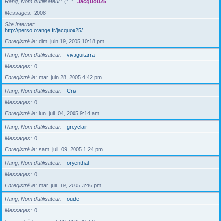
Rang, Nom d’utilisateur
(°_°)
Jacquou25
Messages
2008
Site Internet
http://perso.orange.fr/jacquou25/
Enregistré le
dim. juin 19, 2005 10:18 pm
Rang, Nom d’utilisateur
vivaguitarra
Messages
0
Enregistré le
mar. juin 28, 2005 4:42 pm
Rang, Nom d’utilisateur
Cris
Messages
0
Enregistré le
lun. juil. 04, 2005 9:14 am
Rang, Nom d’utilisateur
greyclair
Messages
0
Enregistré le
sam. juil. 09, 2005 1:24 pm
Rang, Nom d’utilisateur
oryenthal
Messages
0
Enregistré le
mar. juil. 19, 2005 3:46 pm
Rang, Nom d’utilisateur
ouide
Messages
0