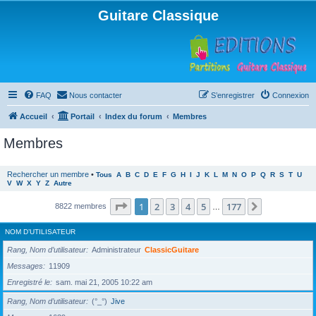
Guitare Classique
FAQ
Nous contacter
S’enregistrer
Connexion
Accueil
Portail
Index du forum
Membres
Membres
Rechercher un membre
•
Tous
A
B
C
D
E
F
G
H
I
J
K
L
M
N
O
P
Q
R
S
T
U
V
W
X
Y
Z
Autre
Page
1
sur
177
1
2
3
4
5
177
Suivante
8822 membres
…
NOM D’UTILISATEUR
Rang, Nom d’utilisateur
Administrateur
ClassicGuitare
Messages
11909
Enregistré le
sam. mai 21, 2005 10:22 am
Rang, Nom d’utilisateur
(°_°)
Jive