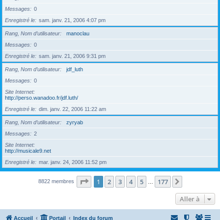
Messages
0
Enregistré le
sam. janv. 21, 2006 4:07 pm
Rang, Nom d’utilisateur
manoclau
Messages
0
Enregistré le
sam. janv. 21, 2006 9:31 pm
Rang, Nom d’utilisateur
jdf_luth
Messages
0
Site Internet
http://perso.wanadoo.fr/jdf.luth/
Enregistré le
dim. janv. 22, 2006 11:22 am
Rang, Nom d’utilisateur
zyryab
Messages
2
Site Internet
http://musicale9.net
Enregistré le
mar. janv. 24, 2006 11:52 pm
Page
1
sur
177
1
2
3
4
5
177
Suivante
8822 membres
…
Aller à
Accueil
Portail
Index du forum