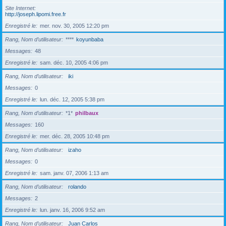
Site Internet
http://joseph.lipomi.free.fr
Enregistré le
mer. nov. 30, 2005 12:20 pm
Rang, Nom d’utilisateur
****
koyunbaba
Messages
48
Enregistré le
sam. déc. 10, 2005 4:06 pm
Rang, Nom d’utilisateur
iki
Messages
0
Enregistré le
lun. déc. 12, 2005 5:38 pm
Rang, Nom d’utilisateur
*1*
philbaux
Messages
160
Enregistré le
mer. déc. 28, 2005 10:48 pm
Rang, Nom d’utilisateur
izaho
Messages
0
Enregistré le
sam. janv. 07, 2006 1:13 am
Rang, Nom d’utilisateur
rolando
Messages
2
Enregistré le
lun. janv. 16, 2006 9:52 am
Rang, Nom d’utilisateur
Juan Carlos