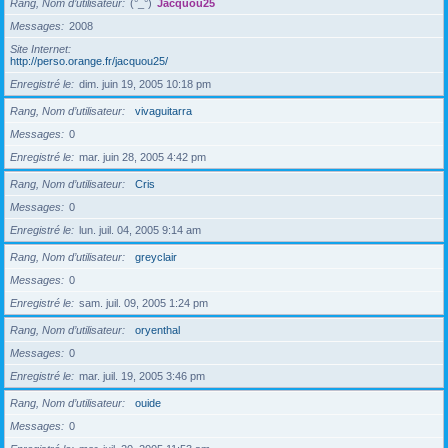
Rang, Nom d’utilisateur
(°_°)
Jacquou25
Messages
2008
Site Internet
http://perso.orange.fr/jacquou25/
Enregistré le
dim. juin 19, 2005 10:18 pm
Rang, Nom d’utilisateur
vivaguitarra
Messages
0
Enregistré le
mar. juin 28, 2005 4:42 pm
Rang, Nom d’utilisateur
Cris
Messages
0
Enregistré le
lun. juil. 04, 2005 9:14 am
Rang, Nom d’utilisateur
greyclair
Messages
0
Enregistré le
sam. juil. 09, 2005 1:24 pm
Rang, Nom d’utilisateur
oryenthal
Messages
0
Enregistré le
mar. juil. 19, 2005 3:46 pm
Rang, Nom d’utilisateur
ouide
Messages
0