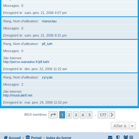
Messages
0
Enregistré le
sam. janv. 21, 2006 4:07 pm
Rang, Nom d’utilisateur
manoclau
Messages
0
Enregistré le
sam. janv. 21, 2006 9:31 pm
Rang, Nom d’utilisateur
jdf_luth
Messages
0
Site Internet
http://perso.wanadoo.fr/jdf.luth/
Enregistré le
dim. janv. 22, 2006 11:22 am
Rang, Nom d’utilisateur
zyryab
Messages
2
Site Internet
http://musicale9.net
Enregistré le
mar. janv. 24, 2006 11:52 pm
Page
1
sur
177
1
2
3
4
5
177
Suivante
8819 membres
…
Aller à
Accueil
Portail
Index du forum