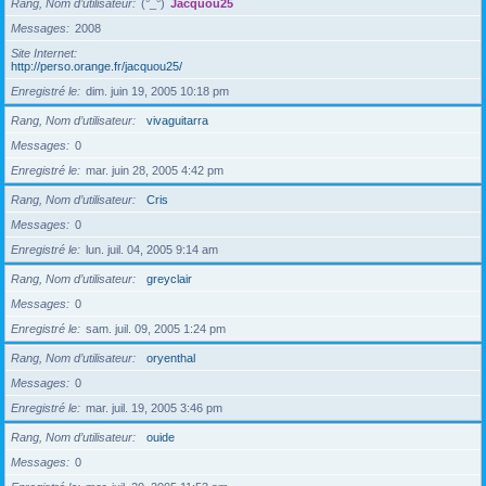
Rang, Nom d’utilisateur
(°_°)
Jacquou25
Messages
2008
Site Internet
http://perso.orange.fr/jacquou25/
Enregistré le
dim. juin 19, 2005 10:18 pm
Rang, Nom d’utilisateur
vivaguitarra
Messages
0
Enregistré le
mar. juin 28, 2005 4:42 pm
Rang, Nom d’utilisateur
Cris
Messages
0
Enregistré le
lun. juil. 04, 2005 9:14 am
Rang, Nom d’utilisateur
greyclair
Messages
0
Enregistré le
sam. juil. 09, 2005 1:24 pm
Rang, Nom d’utilisateur
oryenthal
Messages
0
Enregistré le
mar. juil. 19, 2005 3:46 pm
Rang, Nom d’utilisateur
ouide
Messages
0