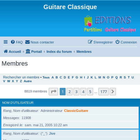
Guitare Classique
FAQ
Nous contacter
S’enregistrer
Connexion
Accueil
Portail
Index du forum
Membres
Membres
Rechercher un membre
•
Tous
A
B
C
D
E
F
G
H
I
J
K
L
M
N
O
P
Q
R
S
T
U
V
W
X
Y
Z
Autre
Page
1
sur
177
1
2
3
4
5
177
Suivante
8819 membres
…
NOM D’UTILISATEUR
Rang, Nom d’utilisateur
Administrateur
ClassicGuitare
Messages
11908
Enregistré le
sam. mai 21, 2005 10:22 am
Rang, Nom d’utilisateur
(°_°)
Jive