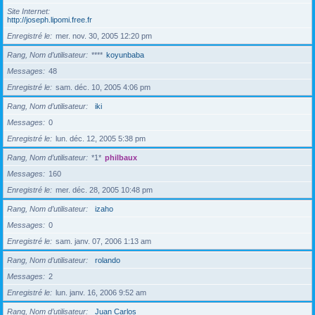
Site Internet
http://joseph.lipomi.free.fr
Enregistré le
mer. nov. 30, 2005 12:20 pm
Rang, Nom d’utilisateur
****
koyunbaba
Messages
48
Enregistré le
sam. déc. 10, 2005 4:06 pm
Rang, Nom d’utilisateur
iki
Messages
0
Enregistré le
lun. déc. 12, 2005 5:38 pm
Rang, Nom d’utilisateur
*1*
philbaux
Messages
160
Enregistré le
mer. déc. 28, 2005 10:48 pm
Rang, Nom d’utilisateur
izaho
Messages
0
Enregistré le
sam. janv. 07, 2006 1:13 am
Rang, Nom d’utilisateur
rolando
Messages
2
Enregistré le
lun. janv. 16, 2006 9:52 am
Rang, Nom d’utilisateur
Juan Carlos