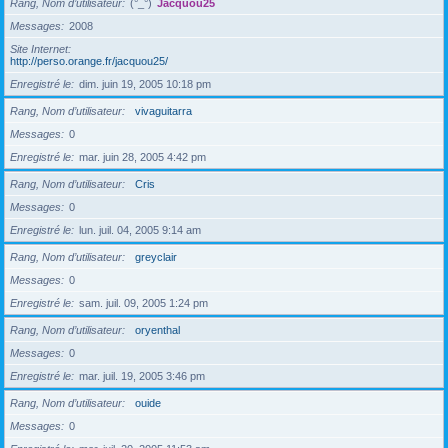
Rang, Nom d’utilisateur
(°_°)
Jacquou25
Messages
2008
Site Internet
http://perso.orange.fr/jacquou25/
Enregistré le
dim. juin 19, 2005 10:18 pm
Rang, Nom d’utilisateur
vivaguitarra
Messages
0
Enregistré le
mar. juin 28, 2005 4:42 pm
Rang, Nom d’utilisateur
Cris
Messages
0
Enregistré le
lun. juil. 04, 2005 9:14 am
Rang, Nom d’utilisateur
greyclair
Messages
0
Enregistré le
sam. juil. 09, 2005 1:24 pm
Rang, Nom d’utilisateur
oryenthal
Messages
0
Enregistré le
mar. juil. 19, 2005 3:46 pm
Rang, Nom d’utilisateur
ouide
Messages
0