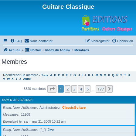
Guitare Classique
FAQ
Nous contacter
S’enregistrer
Connexion
Accueil
Portail
Index du forum
Membres
Membres
Rechercher un membre
•
Tous
A
B
C
D
E
F
G
H
I
J
K
L
M
N
O
P
Q
R
S
T
U
V
W
X
Y
Z
Autre
Page
1
sur
177
1
2
3
4
5
177
Suivante
8820 membres
…
NOM D’UTILISATEUR
Rang, Nom d’utilisateur
Administrateur
ClassicGuitare
Messages
11908
Enregistré le
sam. mai 21, 2005 10:22 am
Rang, Nom d’utilisateur
(°_°)
Jive