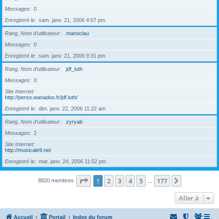
Messages
0
Enregistré le
sam. janv. 21, 2006 4:07 pm
Rang, Nom d’utilisateur
manoclau
Messages
0
Enregistré le
sam. janv. 21, 2006 9:31 pm
Rang, Nom d’utilisateur
jdf_luth
Messages
0
Site Internet
http://perso.wanadoo.fr/jdf.luth/
Enregistré le
dim. janv. 22, 2006 11:22 am
Rang, Nom d’utilisateur
zyryab
Messages
2
Site Internet
http://musicale9.net
Enregistré le
mar. janv. 24, 2006 11:52 pm
Page
1
sur
177
1
2
3
4
5
177
Suivante
8820 membres
…
Aller à
Accueil
Portail
Index du forum