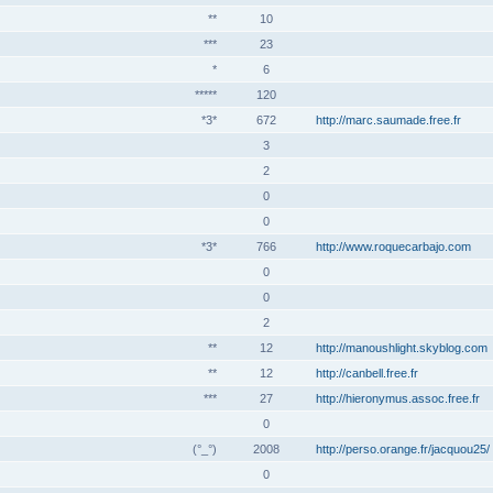
**
10
***
23
*
6
*****
120
*3*
672
http://marc.saumade.free.fr
3
2
0
0
*3*
766
http://www.roquecarbajo.com
0
0
2
**
12
http://manoushlight.skyblog.com
**
12
http://canbell.free.fr
***
27
http://hieronymus.assoc.free.fr
0
(°_°)
2008
http://perso.orange.fr/jacquou25/
0