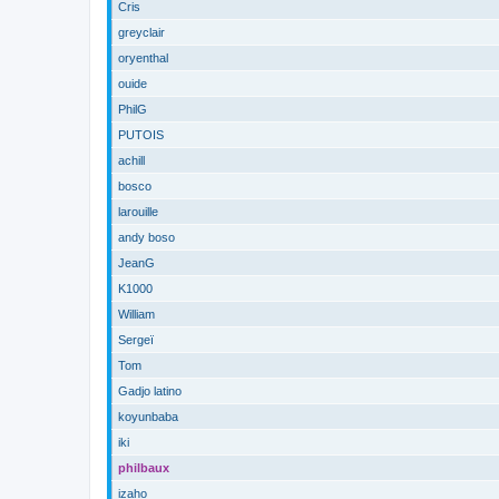
Cris
greyclair
oryenthal
ouide
PhilG
PUTOIS
achill
bosco
larouille
andy boso
JeanG
K1000
William
Sergeï
Tom
Gadjo latino
koyunbaba
iki
philbaux
izaho