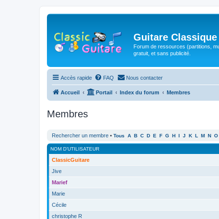
Guitare Classique
Forum de ressources (partitions, mu
gratuit, et sans publicité.
Accès rapide
FAQ
Nous contacter
Accueil
Portail
Index du forum
Membres
Membres
Rechercher un membre
•
Tous
A
B
C
D
E
F
G
H
I
J
K
L
M
N
O
NOM D’UTILISATEUR
ClassicGuitare
Jive
Marief
Marie
Cécile
christophe R