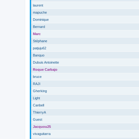
laurent
mapuche
Dominique
Bernard
Marc
Stéphane
patjuju62
Banquo
Dubuis Antoinette
Roque Carbajo
bruce
RAJI
Gherking
Light
Canbell
ThierryA
Guest
Jacquou25
vivaguitarra