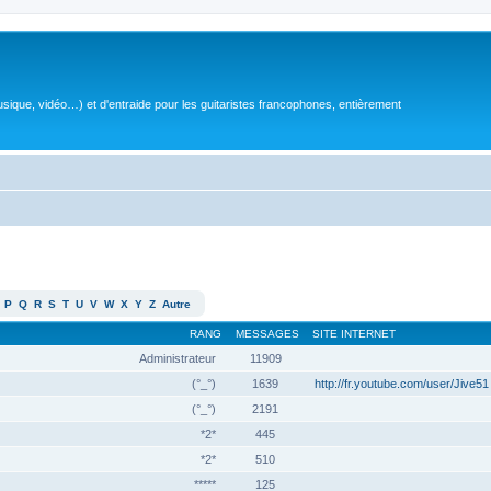
sique, vidéo…) et d'entraide pour les guitaristes francophones, entièrement
P
Q
R
S
T
U
V
W
X
Y
Z
Autre
RANG
MESSAGES
SITE INTERNET
Administrateur
11909
(°_°)
1639
http://fr.youtube.com/user/Jive51
(°_°)
2191
*2*
445
*2*
510
*****
125