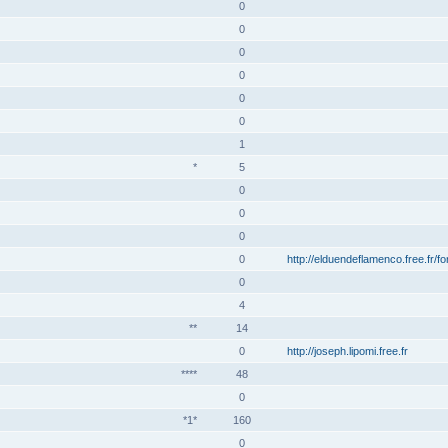
0
0
0
0
0
0
1
*
5
0
0
0
0
http://elduendeflamenco.free.fr/f
0
4
**
14
0
http://joseph.lipomi.free.fr
****
48
0
*1*
160
0