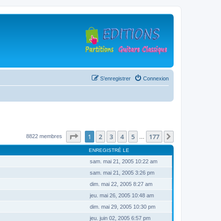
S’enregistrer
Connexion
Page
1
sur
177
1
2
3
4
5
177
Suivante
8822 membres
…
ENREGISTRÉ LE
sam. mai 21, 2005 10:22 am
sam. mai 21, 2005 3:26 pm
dim. mai 22, 2005 8:27 am
jeu. mai 26, 2005 10:48 am
dim. mai 29, 2005 10:30 pm
jeu. juin 02, 2005 6:57 pm