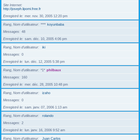
Site Internet
http://joseph.lipomi.free.fr
Enregistré le
mer. nov. 30, 2005 12:20 pm
Rang, Nom d’utilisateur
****
koyunbaba
Messages
48
Enregistré le
sam. déc. 10, 2005 4:06 pm
Rang, Nom d’utilisateur
iki
Messages
0
Enregistré le
lun. déc. 12, 2005 5:38 pm
Rang, Nom d’utilisateur
*1*
philbaux
Messages
160
Enregistré le
mer. déc. 28, 2005 10:48 pm
Rang, Nom d’utilisateur
izaho
Messages
0
Enregistré le
sam. janv. 07, 2006 1:13 am
Rang, Nom d’utilisateur
rolando
Messages
2
Enregistré le
lun. janv. 16, 2006 9:52 am
Rang, Nom d’utilisateur
Juan Carlos