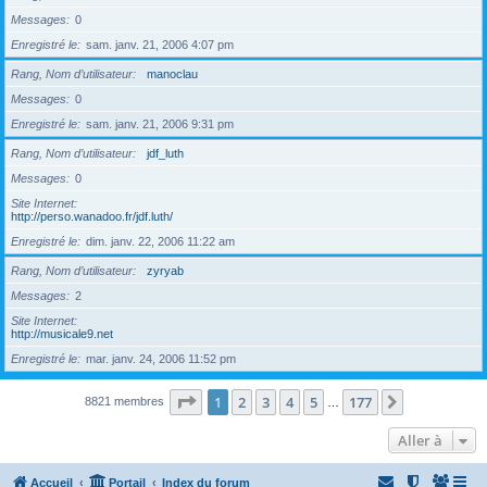
Messages
0
Enregistré le
sam. janv. 21, 2006 4:07 pm
Rang, Nom d’utilisateur
manoclau
Messages
0
Enregistré le
sam. janv. 21, 2006 9:31 pm
Rang, Nom d’utilisateur
jdf_luth
Messages
0
Site Internet
http://perso.wanadoo.fr/jdf.luth/
Enregistré le
dim. janv. 22, 2006 11:22 am
Rang, Nom d’utilisateur
zyryab
Messages
2
Site Internet
http://musicale9.net
Enregistré le
mar. janv. 24, 2006 11:52 pm
Page
1
sur
177
1
2
3
4
5
177
Suivante
8821 membres
…
Aller à
Accueil
Portail
Index du forum