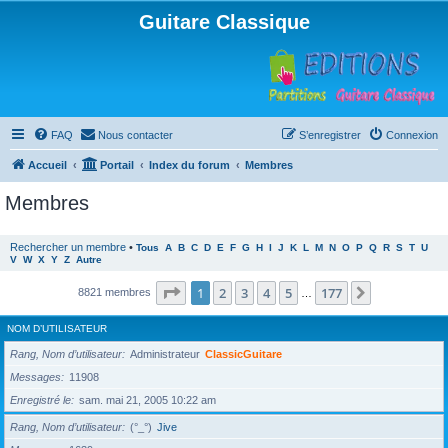
Guitare Classique
FAQ
Nous contacter
S’enregistrer
Connexion
Accueil
Portail
Index du forum
Membres
Membres
Rechercher un membre
•
Tous
A
B
C
D
E
F
G
H
I
J
K
L
M
N
O
P
Q
R
S
T
U
V
W
X
Y
Z
Autre
Page
1
sur
177
1
2
3
4
5
177
Suivante
8821 membres
…
NOM D’UTILISATEUR
Rang, Nom d’utilisateur
Administrateur
ClassicGuitare
Messages
11908
Enregistré le
sam. mai 21, 2005 10:22 am
Rang, Nom d’utilisateur
(°_°)
Jive