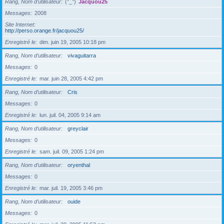
Rang, Nom d’utilisateur
(°_°)
Jacquou25
Messages
2008
Site Internet
http://perso.orange.fr/jacquou25/
Enregistré le
dim. juin 19, 2005 10:18 pm
Rang, Nom d’utilisateur
vivaguitarra
Messages
0
Enregistré le
mar. juin 28, 2005 4:42 pm
Rang, Nom d’utilisateur
Cris
Messages
0
Enregistré le
lun. juil. 04, 2005 9:14 am
Rang, Nom d’utilisateur
greyclair
Messages
0
Enregistré le
sam. juil. 09, 2005 1:24 pm
Rang, Nom d’utilisateur
oryenthal
Messages
0
Enregistré le
mar. juil. 19, 2005 3:46 pm
Rang, Nom d’utilisateur
ouide
Messages
0