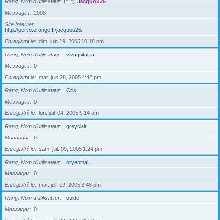
Rang, Nom d’utilisateur
(°_°)
Jacquou25
Messages
2008
Site Internet
http://perso.orange.fr/jacquou25/
Enregistré le
dim. juin 19, 2005 10:18 pm
Rang, Nom d’utilisateur
vivaguitarra
Messages
0
Enregistré le
mar. juin 28, 2005 4:42 pm
Rang, Nom d’utilisateur
Cris
Messages
0
Enregistré le
lun. juil. 04, 2005 9:14 am
Rang, Nom d’utilisateur
greyclair
Messages
0
Enregistré le
sam. juil. 09, 2005 1:24 pm
Rang, Nom d’utilisateur
oryenthal
Messages
0
Enregistré le
mar. juil. 19, 2005 3:46 pm
Rang, Nom d’utilisateur
ouide
Messages
0