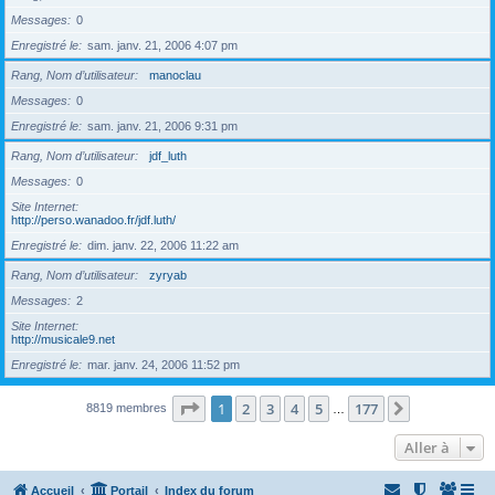
Messages
0
Enregistré le
sam. janv. 21, 2006 4:07 pm
Rang, Nom d’utilisateur
manoclau
Messages
0
Enregistré le
sam. janv. 21, 2006 9:31 pm
Rang, Nom d’utilisateur
jdf_luth
Messages
0
Site Internet
http://perso.wanadoo.fr/jdf.luth/
Enregistré le
dim. janv. 22, 2006 11:22 am
Rang, Nom d’utilisateur
zyryab
Messages
2
Site Internet
http://musicale9.net
Enregistré le
mar. janv. 24, 2006 11:52 pm
Page
1
sur
177
1
2
3
4
5
177
Suivante
8819 membres
…
Aller à
Accueil
Portail
Index du forum