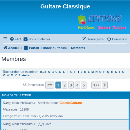
Guitare Classique
FAQ
Nous contacter
S’enregistrer
Connexion
Accueil
Portail
Index du forum
Membres
Membres
Rechercher un membre
•
Tous
A
B
C
D
E
F
G
H
I
J
K
L
M
N
O
P
Q
R
S
T
U
V
W
X
Y
Z
Autre
Page
1
sur
177
1
2
3
4
5
177
Suivante
8819 membres
…
NOM D’UTILISATEUR
Rang, Nom d’utilisateur
Administrateur
ClassicGuitare
Messages
11908
Enregistré le
sam. mai 21, 2005 10:22 am
Rang, Nom d’utilisateur
(°_°)
Jive