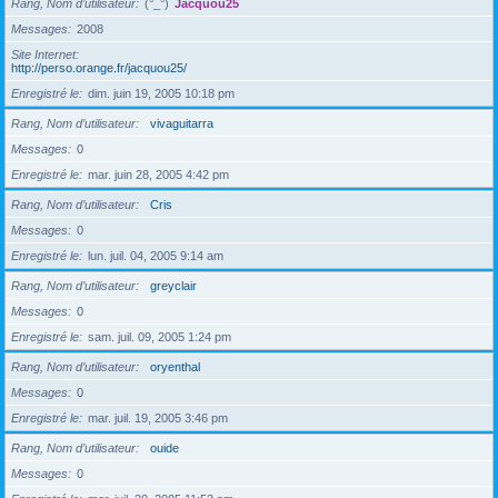
Rang, Nom d’utilisateur
(°_°)
Jacquou25
Messages
2008
Site Internet
http://perso.orange.fr/jacquou25/
Enregistré le
dim. juin 19, 2005 10:18 pm
Rang, Nom d’utilisateur
vivaguitarra
Messages
0
Enregistré le
mar. juin 28, 2005 4:42 pm
Rang, Nom d’utilisateur
Cris
Messages
0
Enregistré le
lun. juil. 04, 2005 9:14 am
Rang, Nom d’utilisateur
greyclair
Messages
0
Enregistré le
sam. juil. 09, 2005 1:24 pm
Rang, Nom d’utilisateur
oryenthal
Messages
0
Enregistré le
mar. juil. 19, 2005 3:46 pm
Rang, Nom d’utilisateur
ouide
Messages
0