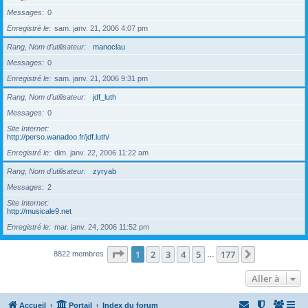
Messages
0
Enregistré le
sam. janv. 21, 2006 4:07 pm
Rang, Nom d’utilisateur
manoclau
Messages
0
Enregistré le
sam. janv. 21, 2006 9:31 pm
Rang, Nom d’utilisateur
jdf_luth
Messages
0
Site Internet
http://perso.wanadoo.fr/jdf.luth/
Enregistré le
dim. janv. 22, 2006 11:22 am
Rang, Nom d’utilisateur
zyryab
Messages
2
Site Internet
http://musicale9.net
Enregistré le
mar. janv. 24, 2006 11:52 pm
Page
1
sur
177
1
2
3
4
5
177
Suivante
8822 membres
…
Aller à
Accueil
Portail
Index du forum