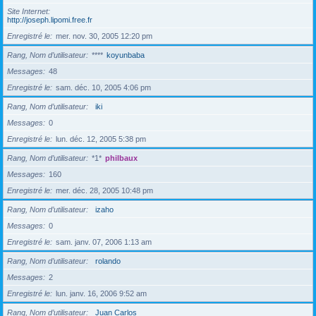
Site Internet
http://joseph.lipomi.free.fr
Enregistré le
mer. nov. 30, 2005 12:20 pm
Rang, Nom d’utilisateur
****
koyunbaba
Messages
48
Enregistré le
sam. déc. 10, 2005 4:06 pm
Rang, Nom d’utilisateur
iki
Messages
0
Enregistré le
lun. déc. 12, 2005 5:38 pm
Rang, Nom d’utilisateur
*1*
philbaux
Messages
160
Enregistré le
mer. déc. 28, 2005 10:48 pm
Rang, Nom d’utilisateur
izaho
Messages
0
Enregistré le
sam. janv. 07, 2006 1:13 am
Rang, Nom d’utilisateur
rolando
Messages
2
Enregistré le
lun. janv. 16, 2006 9:52 am
Rang, Nom d’utilisateur
Juan Carlos