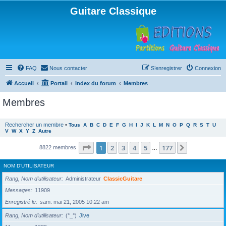
Guitare Classique
FAQ
Nous contacter
S’enregistrer
Connexion
Accueil
Portail
Index du forum
Membres
Membres
Rechercher un membre
•
Tous
A
B
C
D
E
F
G
H
I
J
K
L
M
N
O
P
Q
R
S
T
U
V
W
X
Y
Z
Autre
Page
1
sur
177
1
2
3
4
5
177
Suivante
8822 membres
…
NOM D’UTILISATEUR
Rang, Nom d’utilisateur
Administrateur
ClassicGuitare
Messages
11909
Enregistré le
sam. mai 21, 2005 10:22 am
Rang, Nom d’utilisateur
(°_°)
Jive