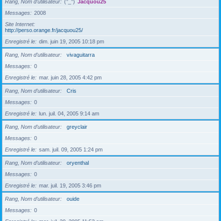
Rang, Nom d’utilisateur
(°_°)
Jacquou25
Messages
2008
Site Internet
http://perso.orange.fr/jacquou25/
Enregistré le
dim. juin 19, 2005 10:18 pm
Rang, Nom d’utilisateur
vivaguitarra
Messages
0
Enregistré le
mar. juin 28, 2005 4:42 pm
Rang, Nom d’utilisateur
Cris
Messages
0
Enregistré le
lun. juil. 04, 2005 9:14 am
Rang, Nom d’utilisateur
greyclair
Messages
0
Enregistré le
sam. juil. 09, 2005 1:24 pm
Rang, Nom d’utilisateur
oryenthal
Messages
0
Enregistré le
mar. juil. 19, 2005 3:46 pm
Rang, Nom d’utilisateur
ouide
Messages
0