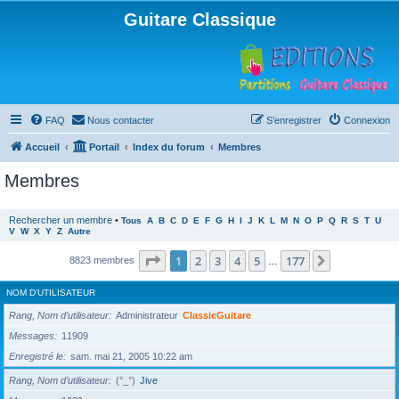
Guitare Classique
FAQ
Nous contacter
S’enregistrer
Connexion
Accueil
Portail
Index du forum
Membres
Membres
Rechercher un membre
•
Tous
A
B
C
D
E
F
G
H
I
J
K
L
M
N
O
P
Q
R
S
T
U
V
W
X
Y
Z
Autre
Page
1
sur
177
1
2
3
4
5
177
Suivante
8823 membres
…
NOM D’UTILISATEUR
Rang, Nom d’utilisateur
Administrateur
ClassicGuitare
Messages
11909
Enregistré le
sam. mai 21, 2005 10:22 am
Rang, Nom d’utilisateur
(°_°)
Jive