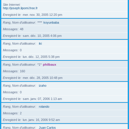
Site Internet
http://joseph.lipomi.free.fr
Enregistré le
mer. nov. 30, 2005 12:20 pm
Rang, Nom d’utilisateur
****
koyunbaba
Messages
48
Enregistré le
sam. déc. 10, 2005 4:06 pm
Rang, Nom d’utilisateur
iki
Messages
0
Enregistré le
lun. déc. 12, 2005 5:38 pm
Rang, Nom d’utilisateur
*1*
philbaux
Messages
160
Enregistré le
mer. déc. 28, 2005 10:48 pm
Rang, Nom d’utilisateur
izaho
Messages
0
Enregistré le
sam. janv. 07, 2006 1:13 am
Rang, Nom d’utilisateur
rolando
Messages
2
Enregistré le
lun. janv. 16, 2006 9:52 am
Rang, Nom d’utilisateur
Juan Carlos