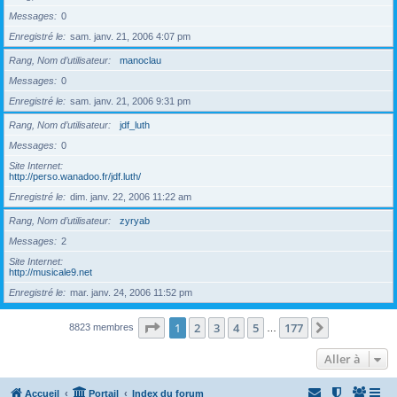
Messages
0
Enregistré le
sam. janv. 21, 2006 4:07 pm
Rang, Nom d’utilisateur
manoclau
Messages
0
Enregistré le
sam. janv. 21, 2006 9:31 pm
Rang, Nom d’utilisateur
jdf_luth
Messages
0
Site Internet
http://perso.wanadoo.fr/jdf.luth/
Enregistré le
dim. janv. 22, 2006 11:22 am
Rang, Nom d’utilisateur
zyryab
Messages
2
Site Internet
http://musicale9.net
Enregistré le
mar. janv. 24, 2006 11:52 pm
Page
1
sur
177
1
2
3
4
5
177
Suivante
8823 membres
…
Aller à
Accueil
Portail
Index du forum