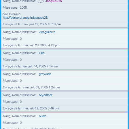
Rang, Nom d’utilisateur
(°_°)
Jacquou25
Messages
2008
Site Internet
http://perso.orange.fr/jacquou25/
Enregistré le
dim. juin 19, 2005 10:18 pm
Rang, Nom d’utilisateur
vivaguitarra
Messages
0
Enregistré le
mar. juin 28, 2005 4:42 pm
Rang, Nom d’utilisateur
Cris
Messages
0
Enregistré le
lun. juil. 04, 2005 9:14 am
Rang, Nom d’utilisateur
greyclair
Messages
0
Enregistré le
sam. juil. 09, 2005 1:24 pm
Rang, Nom d’utilisateur
oryenthal
Messages
0
Enregistré le
mar. juil. 19, 2005 3:46 pm
Rang, Nom d’utilisateur
ouide
Messages
0