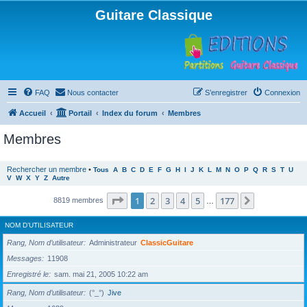
Guitare Classique
FAQ
Nous contacter
S’enregistrer
Connexion
Accueil
Portail
Index du forum
Membres
Membres
Rechercher un membre
•
Tous
A
B
C
D
E
F
G
H
I
J
K
L
M
N
O
P
Q
R
S
T
U
V
W
X
Y
Z
Autre
Page
1
sur
177
1
2
3
4
5
177
Suivante
8819 membres
…
NOM D’UTILISATEUR
Rang, Nom d’utilisateur
Administrateur
ClassicGuitare
Messages
11908
Enregistré le
sam. mai 21, 2005 10:22 am
Rang, Nom d’utilisateur
(°_°)
Jive