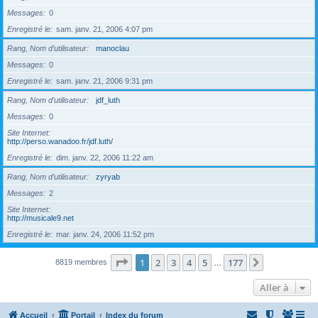
Messages
0
Enregistré le
sam. janv. 21, 2006 4:07 pm
Rang, Nom d’utilisateur
manoclau
Messages
0
Enregistré le
sam. janv. 21, 2006 9:31 pm
Rang, Nom d’utilisateur
jdf_luth
Messages
0
Site Internet
http://perso.wanadoo.fr/jdf.luth/
Enregistré le
dim. janv. 22, 2006 11:22 am
Rang, Nom d’utilisateur
zyryab
Messages
2
Site Internet
http://musicale9.net
Enregistré le
mar. janv. 24, 2006 11:52 pm
Page
1
sur
177
1
2
3
4
5
177
Suivante
8819 membres
…
Aller à
Accueil
Portail
Index du forum