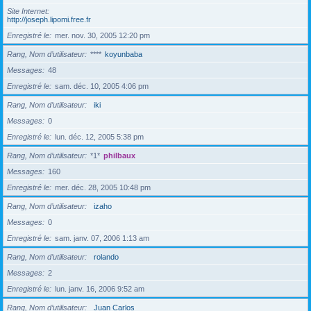
Site Internet
http://joseph.lipomi.free.fr
Enregistré le
mer. nov. 30, 2005 12:20 pm
Rang, Nom d’utilisateur
****
koyunbaba
Messages
48
Enregistré le
sam. déc. 10, 2005 4:06 pm
Rang, Nom d’utilisateur
iki
Messages
0
Enregistré le
lun. déc. 12, 2005 5:38 pm
Rang, Nom d’utilisateur
*1*
philbaux
Messages
160
Enregistré le
mer. déc. 28, 2005 10:48 pm
Rang, Nom d’utilisateur
izaho
Messages
0
Enregistré le
sam. janv. 07, 2006 1:13 am
Rang, Nom d’utilisateur
rolando
Messages
2
Enregistré le
lun. janv. 16, 2006 9:52 am
Rang, Nom d’utilisateur
Juan Carlos