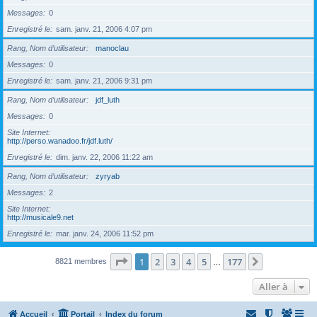
Messages
0
Enregistré le
sam. janv. 21, 2006 4:07 pm
Rang, Nom d’utilisateur
manoclau
Messages
0
Enregistré le
sam. janv. 21, 2006 9:31 pm
Rang, Nom d’utilisateur
jdf_luth
Messages
0
Site Internet
http://perso.wanadoo.fr/jdf.luth/
Enregistré le
dim. janv. 22, 2006 11:22 am
Rang, Nom d’utilisateur
zyryab
Messages
2
Site Internet
http://musicale9.net
Enregistré le
mar. janv. 24, 2006 11:52 pm
Page
1
sur
177
1
2
3
4
5
177
Suivante
8821 membres
…
Aller à
Accueil
Portail
Index du forum