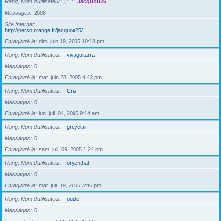
Rang, Nom d’utilisateur
(°_°)
Jacquou25
Messages
2008
Site Internet
http://perso.orange.fr/jacquou25/
Enregistré le
dim. juin 19, 2005 10:18 pm
Rang, Nom d’utilisateur
vivaguitarra
Messages
0
Enregistré le
mar. juin 28, 2005 4:42 pm
Rang, Nom d’utilisateur
Cris
Messages
0
Enregistré le
lun. juil. 04, 2005 9:14 am
Rang, Nom d’utilisateur
greyclair
Messages
0
Enregistré le
sam. juil. 09, 2005 1:24 pm
Rang, Nom d’utilisateur
oryenthal
Messages
0
Enregistré le
mar. juil. 19, 2005 3:46 pm
Rang, Nom d’utilisateur
ouide
Messages
0