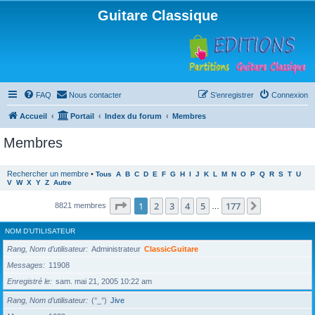
Guitare Classique
FAQ
Nous contacter
S’enregistrer
Connexion
Accueil
Portail
Index du forum
Membres
Membres
Rechercher un membre
•
Tous
A
B
C
D
E
F
G
H
I
J
K
L
M
N
O
P
Q
R
S
T
U
V
W
X
Y
Z
Autre
Page
1
sur
177
1
2
3
4
5
177
Suivante
8821 membres
…
NOM D’UTILISATEUR
Rang, Nom d’utilisateur
Administrateur
ClassicGuitare
Messages
11908
Enregistré le
sam. mai 21, 2005 10:22 am
Rang, Nom d’utilisateur
(°_°)
Jive