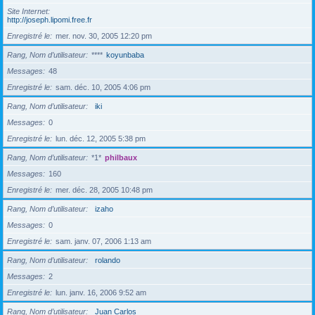
Site Internet
http://joseph.lipomi.free.fr
Enregistré le
mer. nov. 30, 2005 12:20 pm
Rang, Nom d’utilisateur
****
koyunbaba
Messages
48
Enregistré le
sam. déc. 10, 2005 4:06 pm
Rang, Nom d’utilisateur
iki
Messages
0
Enregistré le
lun. déc. 12, 2005 5:38 pm
Rang, Nom d’utilisateur
*1*
philbaux
Messages
160
Enregistré le
mer. déc. 28, 2005 10:48 pm
Rang, Nom d’utilisateur
izaho
Messages
0
Enregistré le
sam. janv. 07, 2006 1:13 am
Rang, Nom d’utilisateur
rolando
Messages
2
Enregistré le
lun. janv. 16, 2006 9:52 am
Rang, Nom d’utilisateur
Juan Carlos