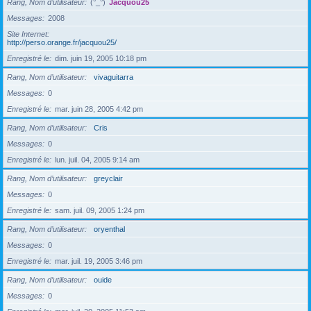
Rang, Nom d’utilisateur
(°_°)
Jacquou25
Messages
2008
Site Internet
http://perso.orange.fr/jacquou25/
Enregistré le
dim. juin 19, 2005 10:18 pm
Rang, Nom d’utilisateur
vivaguitarra
Messages
0
Enregistré le
mar. juin 28, 2005 4:42 pm
Rang, Nom d’utilisateur
Cris
Messages
0
Enregistré le
lun. juil. 04, 2005 9:14 am
Rang, Nom d’utilisateur
greyclair
Messages
0
Enregistré le
sam. juil. 09, 2005 1:24 pm
Rang, Nom d’utilisateur
oryenthal
Messages
0
Enregistré le
mar. juil. 19, 2005 3:46 pm
Rang, Nom d’utilisateur
ouide
Messages
0