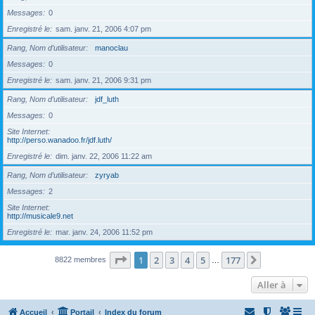
Messages
0
Enregistré le
sam. janv. 21, 2006 4:07 pm
Rang, Nom d’utilisateur
manoclau
Messages
0
Enregistré le
sam. janv. 21, 2006 9:31 pm
Rang, Nom d’utilisateur
jdf_luth
Messages
0
Site Internet
http://perso.wanadoo.fr/jdf.luth/
Enregistré le
dim. janv. 22, 2006 11:22 am
Rang, Nom d’utilisateur
zyryab
Messages
2
Site Internet
http://musicale9.net
Enregistré le
mar. janv. 24, 2006 11:52 pm
Page
1
sur
177
1
2
3
4
5
177
Suivante
8822 membres
…
Aller à
Accueil
Portail
Index du forum