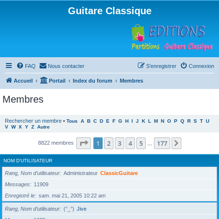
Guitare Classique
FAQ
Nous contacter
S’enregistrer
Connexion
Accueil
Portail
Index du forum
Membres
Membres
Rechercher un membre
•
Tous
A
B
C
D
E
F
G
H
I
J
K
L
M
N
O
P
Q
R
S
T
U
V
W
X
Y
Z
Autre
Page
1
sur
177
1
2
3
4
5
177
Suivante
8822 membres
…
NOM D’UTILISATEUR
Rang, Nom d’utilisateur
Administrateur
ClassicGuitare
Messages
11909
Enregistré le
sam. mai 21, 2005 10:22 am
Rang, Nom d’utilisateur
(°_°)
Jive