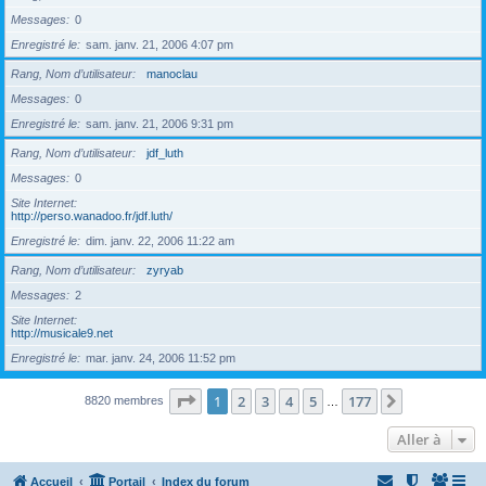
Messages
0
Enregistré le
sam. janv. 21, 2006 4:07 pm
Rang, Nom d’utilisateur
manoclau
Messages
0
Enregistré le
sam. janv. 21, 2006 9:31 pm
Rang, Nom d’utilisateur
jdf_luth
Messages
0
Site Internet
http://perso.wanadoo.fr/jdf.luth/
Enregistré le
dim. janv. 22, 2006 11:22 am
Rang, Nom d’utilisateur
zyryab
Messages
2
Site Internet
http://musicale9.net
Enregistré le
mar. janv. 24, 2006 11:52 pm
Page
1
sur
177
1
2
3
4
5
177
Suivante
8820 membres
…
Aller à
Accueil
Portail
Index du forum