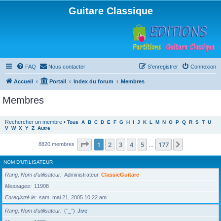
Guitare Classique
FAQ
Nous contacter
S’enregistrer
Connexion
Accueil
Portail
Index du forum
Membres
Membres
Rechercher un membre
•
Tous
A
B
C
D
E
F
G
H
I
J
K
L
M
N
O
P
Q
R
S
T
U
V
W
X
Y
Z
Autre
Page
1
sur
177
1
2
3
4
5
177
Suivante
8820 membres
…
NOM D’UTILISATEUR
Rang, Nom d’utilisateur
Administrateur
ClassicGuitare
Messages
11908
Enregistré le
sam. mai 21, 2005 10:22 am
Rang, Nom d’utilisateur
(°_°)
Jive