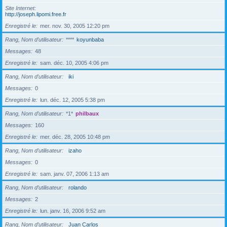
Site Internet
http://joseph.lipomi.free.fr
Enregistré le
mer. nov. 30, 2005 12:20 pm
Rang, Nom d’utilisateur
****
koyunbaba
Messages
48
Enregistré le
sam. déc. 10, 2005 4:06 pm
Rang, Nom d’utilisateur
iki
Messages
0
Enregistré le
lun. déc. 12, 2005 5:38 pm
Rang, Nom d’utilisateur
*1*
philbaux
Messages
160
Enregistré le
mer. déc. 28, 2005 10:48 pm
Rang, Nom d’utilisateur
izaho
Messages
0
Enregistré le
sam. janv. 07, 2006 1:13 am
Rang, Nom d’utilisateur
rolando
Messages
2
Enregistré le
lun. janv. 16, 2006 9:52 am
Rang, Nom d’utilisateur
Juan Carlos