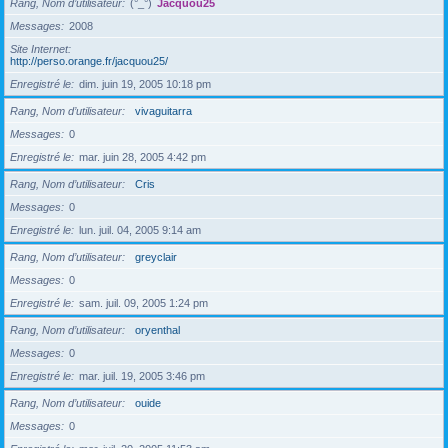
Rang, Nom d’utilisateur
(°_°)
Jacquou25
Messages
2008
Site Internet
http://perso.orange.fr/jacquou25/
Enregistré le
dim. juin 19, 2005 10:18 pm
Rang, Nom d’utilisateur
vivaguitarra
Messages
0
Enregistré le
mar. juin 28, 2005 4:42 pm
Rang, Nom d’utilisateur
Cris
Messages
0
Enregistré le
lun. juil. 04, 2005 9:14 am
Rang, Nom d’utilisateur
greyclair
Messages
0
Enregistré le
sam. juil. 09, 2005 1:24 pm
Rang, Nom d’utilisateur
oryenthal
Messages
0
Enregistré le
mar. juil. 19, 2005 3:46 pm
Rang, Nom d’utilisateur
ouide
Messages
0