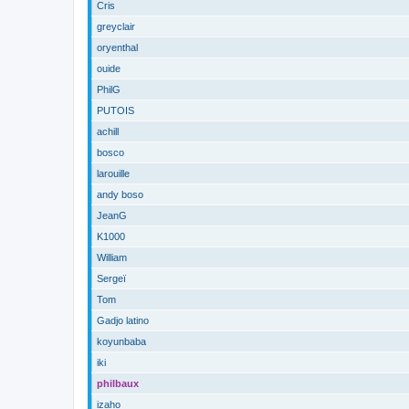
Cris
greyclair
oryenthal
ouide
PhilG
PUTOIS
achill
bosco
larouille
andy boso
JeanG
K1000
William
Sergeï
Tom
Gadjo latino
koyunbaba
iki
philbaux
izaho