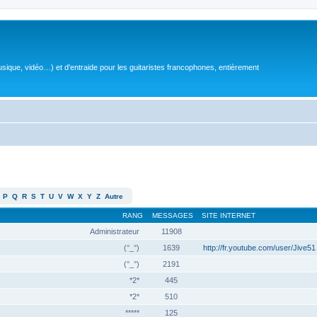
sique, vidéo…) et d'entraide pour les guitaristes francophones, entièrement
P
Q
R
S
T
U
V
W
X
Y
Z
Autre
RANG
MESSAGES
SITE INTERNET
Administrateur
11908
(°_°)
1639
http://fr.youtube.com/user/Jive51
(°_°)
2191
*2*
445
*2*
510
*****
125