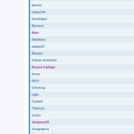
laurent
mapuche
Dominique
Bernard
Marc
Stéphane
patjuju62
Banquo
Dubuis Antoinette
Roque Carbajo
bruce
RAJI
Gherking
Light
Canbell
ThierryA
Guest
Jacquou25
vivaguitarra