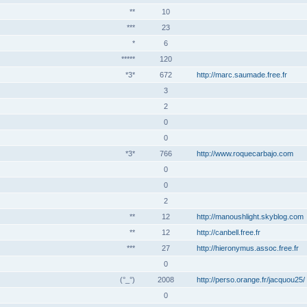
**
10
***
23
*
6
*****
120
*3*
672
http://marc.saumade.free.fr
3
2
0
0
*3*
766
http://www.roquecarbajo.com
0
0
2
**
12
http://manoushlight.skyblog.com
**
12
http://canbell.free.fr
***
27
http://hieronymus.assoc.free.fr
0
(°_°)
2008
http://perso.orange.fr/jacquou25/
0