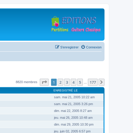
S’enregistrer
Connexion
Page
1
sur
177
1
2
3
4
5
177
Suivante
8820 membres
…
ENREGISTRÉ LE
sam. mai 21, 2005 10:22 am
sam. mai 21, 2005 3:26 pm
dim. mai 22, 2005 8:27 am
jeu. mai 26, 2005 10:48 am
dim. mai 29, 2005 10:30 pm
jeu. juin 02, 2005 6:57 pm