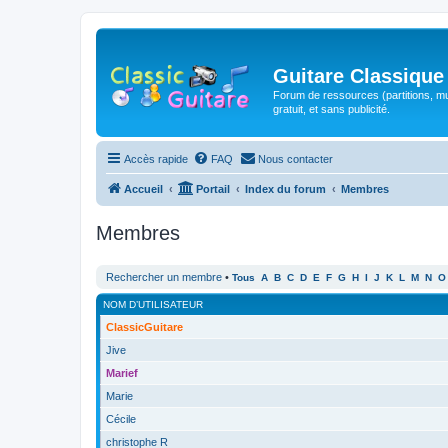
Guitare Classique
Forum de ressources (partitions, mu
gratuit, et sans publicité.
Accès rapide
FAQ
Nous contacter
Accueil
Portail
Index du forum
Membres
Membres
Rechercher un membre
•
Tous
A
B
C
D
E
F
G
H
I
J
K
L
M
N
O
NOM D’UTILISATEUR
ClassicGuitare
Jive
Marief
Marie
Cécile
christophe R