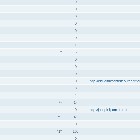
0
0
0
0
0
0
1
*
5
0
0
0
0
http://elduendeflamenco.free.fr/f
0
4
**
14
0
http://joseph.lipomi.free.fr
****
48
0
*1*
160
0