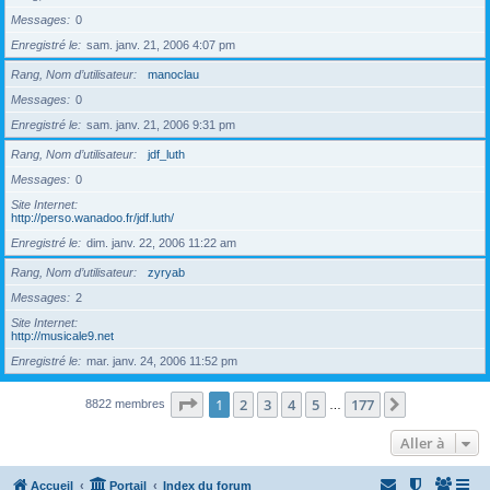
Messages
0
Enregistré le
sam. janv. 21, 2006 4:07 pm
Rang, Nom d’utilisateur
manoclau
Messages
0
Enregistré le
sam. janv. 21, 2006 9:31 pm
Rang, Nom d’utilisateur
jdf_luth
Messages
0
Site Internet
http://perso.wanadoo.fr/jdf.luth/
Enregistré le
dim. janv. 22, 2006 11:22 am
Rang, Nom d’utilisateur
zyryab
Messages
2
Site Internet
http://musicale9.net
Enregistré le
mar. janv. 24, 2006 11:52 pm
Page
1
sur
177
1
2
3
4
5
177
Suivante
8822 membres
…
Aller à
Accueil
Portail
Index du forum