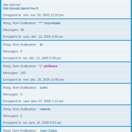
Site Internet
http://joseph.lipomi.free.fr
Enregistré le
mer. nov. 30, 2005 12:20 pm
Rang, Nom d’utilisateur
****
koyunbaba
Messages
48
Enregistré le
sam. déc. 10, 2005 4:06 pm
Rang, Nom d’utilisateur
iki
Messages
0
Enregistré le
lun. déc. 12, 2005 5:38 pm
Rang, Nom d’utilisateur
*1*
philbaux
Messages
160
Enregistré le
mer. déc. 28, 2005 10:48 pm
Rang, Nom d’utilisateur
izaho
Messages
0
Enregistré le
sam. janv. 07, 2006 1:13 am
Rang, Nom d’utilisateur
rolando
Messages
2
Enregistré le
lun. janv. 16, 2006 9:52 am
Rang, Nom d’utilisateur
Juan Carlos