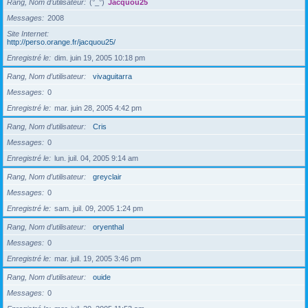
Rang, Nom d’utilisateur
(°_°)
Jacquou25
Messages
2008
Site Internet
http://perso.orange.fr/jacquou25/
Enregistré le
dim. juin 19, 2005 10:18 pm
Rang, Nom d’utilisateur
vivaguitarra
Messages
0
Enregistré le
mar. juin 28, 2005 4:42 pm
Rang, Nom d’utilisateur
Cris
Messages
0
Enregistré le
lun. juil. 04, 2005 9:14 am
Rang, Nom d’utilisateur
greyclair
Messages
0
Enregistré le
sam. juil. 09, 2005 1:24 pm
Rang, Nom d’utilisateur
oryenthal
Messages
0
Enregistré le
mar. juil. 19, 2005 3:46 pm
Rang, Nom d’utilisateur
ouide
Messages
0