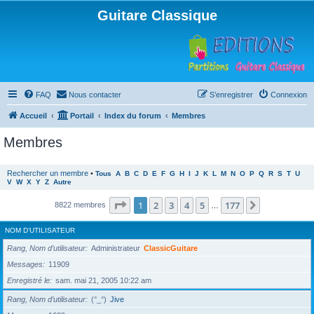
Guitare Classique
FAQ
Nous contacter
S’enregistrer
Connexion
Accueil
Portail
Index du forum
Membres
Membres
Rechercher un membre
•
Tous
A
B
C
D
E
F
G
H
I
J
K
L
M
N
O
P
Q
R
S
T
U
V
W
X
Y
Z
Autre
Page
1
sur
177
1
2
3
4
5
177
Suivante
8822 membres
…
NOM D’UTILISATEUR
Rang, Nom d’utilisateur
Administrateur
ClassicGuitare
Messages
11909
Enregistré le
sam. mai 21, 2005 10:22 am
Rang, Nom d’utilisateur
(°_°)
Jive