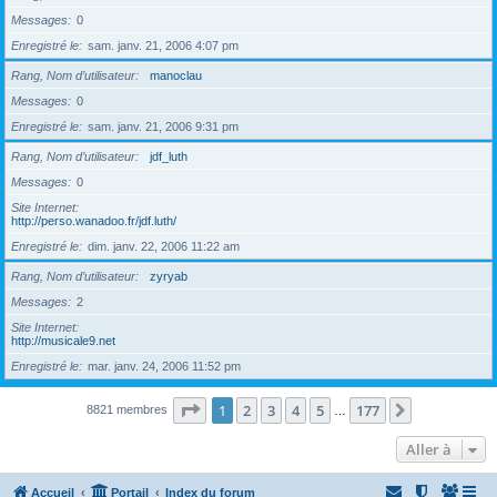
Messages
0
Enregistré le
sam. janv. 21, 2006 4:07 pm
Rang, Nom d’utilisateur
manoclau
Messages
0
Enregistré le
sam. janv. 21, 2006 9:31 pm
Rang, Nom d’utilisateur
jdf_luth
Messages
0
Site Internet
http://perso.wanadoo.fr/jdf.luth/
Enregistré le
dim. janv. 22, 2006 11:22 am
Rang, Nom d’utilisateur
zyryab
Messages
2
Site Internet
http://musicale9.net
Enregistré le
mar. janv. 24, 2006 11:52 pm
Page
1
sur
177
1
2
3
4
5
177
Suivante
8821 membres
…
Aller à
Accueil
Portail
Index du forum