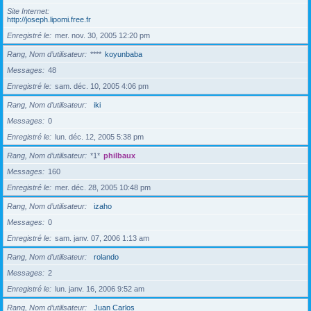
Site Internet
http://joseph.lipomi.free.fr
Enregistré le
mer. nov. 30, 2005 12:20 pm
Rang, Nom d’utilisateur
****
koyunbaba
Messages
48
Enregistré le
sam. déc. 10, 2005 4:06 pm
Rang, Nom d’utilisateur
iki
Messages
0
Enregistré le
lun. déc. 12, 2005 5:38 pm
Rang, Nom d’utilisateur
*1*
philbaux
Messages
160
Enregistré le
mer. déc. 28, 2005 10:48 pm
Rang, Nom d’utilisateur
izaho
Messages
0
Enregistré le
sam. janv. 07, 2006 1:13 am
Rang, Nom d’utilisateur
rolando
Messages
2
Enregistré le
lun. janv. 16, 2006 9:52 am
Rang, Nom d’utilisateur
Juan Carlos