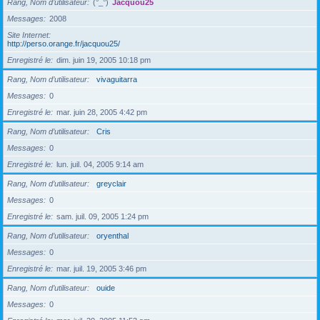
Rang, Nom d’utilisateur
(°_°)
Jacquou25
Messages
2008
Site Internet
http://perso.orange.fr/jacquou25/
Enregistré le
dim. juin 19, 2005 10:18 pm
Rang, Nom d’utilisateur
vivaguitarra
Messages
0
Enregistré le
mar. juin 28, 2005 4:42 pm
Rang, Nom d’utilisateur
Cris
Messages
0
Enregistré le
lun. juil. 04, 2005 9:14 am
Rang, Nom d’utilisateur
greyclair
Messages
0
Enregistré le
sam. juil. 09, 2005 1:24 pm
Rang, Nom d’utilisateur
oryenthal
Messages
0
Enregistré le
mar. juil. 19, 2005 3:46 pm
Rang, Nom d’utilisateur
ouide
Messages
0