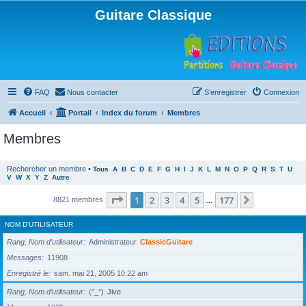
Guitare Classique
FAQ
Nous contacter
S’enregistrer
Connexion
Accueil
Portail
Index du forum
Membres
Membres
Rechercher un membre
•
Tous
A
B
C
D
E
F
G
H
I
J
K
L
M
N
O
P
Q
R
S
T
U
V
W
X
Y
Z
Autre
Page
1
sur
177
1
2
3
4
5
177
Suivante
8821 membres
…
NOM D’UTILISATEUR
Rang, Nom d’utilisateur
Administrateur
ClassicGuitare
Messages
11908
Enregistré le
sam. mai 21, 2005 10:22 am
Rang, Nom d’utilisateur
(°_°)
Jive