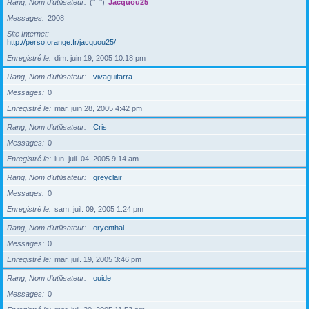
Rang, Nom d’utilisateur
(°_°)
Jacquou25
Messages
2008
Site Internet
http://perso.orange.fr/jacquou25/
Enregistré le
dim. juin 19, 2005 10:18 pm
Rang, Nom d’utilisateur
vivaguitarra
Messages
0
Enregistré le
mar. juin 28, 2005 4:42 pm
Rang, Nom d’utilisateur
Cris
Messages
0
Enregistré le
lun. juil. 04, 2005 9:14 am
Rang, Nom d’utilisateur
greyclair
Messages
0
Enregistré le
sam. juil. 09, 2005 1:24 pm
Rang, Nom d’utilisateur
oryenthal
Messages
0
Enregistré le
mar. juil. 19, 2005 3:46 pm
Rang, Nom d’utilisateur
ouide
Messages
0