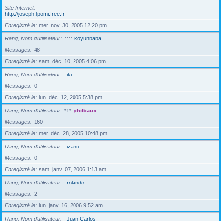
Site Internet
http://joseph.lipomi.free.fr
Enregistré le
mer. nov. 30, 2005 12:20 pm
Rang, Nom d’utilisateur
****
koyunbaba
Messages
48
Enregistré le
sam. déc. 10, 2005 4:06 pm
Rang, Nom d’utilisateur
iki
Messages
0
Enregistré le
lun. déc. 12, 2005 5:38 pm
Rang, Nom d’utilisateur
*1*
philbaux
Messages
160
Enregistré le
mer. déc. 28, 2005 10:48 pm
Rang, Nom d’utilisateur
izaho
Messages
0
Enregistré le
sam. janv. 07, 2006 1:13 am
Rang, Nom d’utilisateur
rolando
Messages
2
Enregistré le
lun. janv. 16, 2006 9:52 am
Rang, Nom d’utilisateur
Juan Carlos