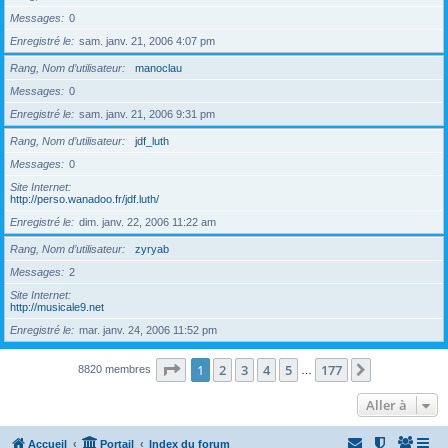
Messages
0
Enregistré le
sam. janv. 21, 2006 4:07 pm
Rang, Nom d’utilisateur
manoclau
Messages
0
Enregistré le
sam. janv. 21, 2006 9:31 pm
Rang, Nom d’utilisateur
jdf_luth
Messages
0
Site Internet
http://perso.wanadoo.fr/jdf.luth/
Enregistré le
dim. janv. 22, 2006 11:22 am
Rang, Nom d’utilisateur
zyryab
Messages
2
Site Internet
http://musicale9.net
Enregistré le
mar. janv. 24, 2006 11:52 pm
Page
1
sur
177
1
2
3
4
5
177
Suivante
8820 membres
…
Aller à
Accueil
Portail
Index du forum