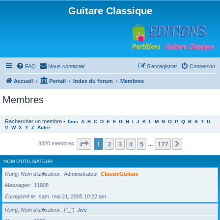
Guitare Classique
FAQ
Nous contacter
S’enregistrer
Connexion
Accueil
Portail
Index du forum
Membres
Membres
Rechercher un membre
•
Tous
A
B
C
D
E
F
G
H
I
J
K
L
M
N
O
P
Q
R
S
T
U
V
W
X
Y
Z
Autre
Page
1
sur
177
1
2
3
4
5
177
Suivante
8820 membres
…
NOM D’UTILISATEUR
Rang, Nom d’utilisateur
Administrateur
ClassicGuitare
Messages
11908
Enregistré le
sam. mai 21, 2005 10:22 am
Rang, Nom d’utilisateur
(°_°)
Jive