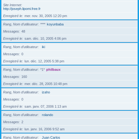
Site Internet
http://joseph.lipomi.free.fr
Enregistré le
mer. nov. 30, 2005 12:20 pm
Rang, Nom d’utilisateur
****
koyunbaba
Messages
48
Enregistré le
sam. déc. 10, 2005 4:06 pm
Rang, Nom d’utilisateur
iki
Messages
0
Enregistré le
lun. déc. 12, 2005 5:38 pm
Rang, Nom d’utilisateur
*1*
philbaux
Messages
160
Enregistré le
mer. déc. 28, 2005 10:48 pm
Rang, Nom d’utilisateur
izaho
Messages
0
Enregistré le
sam. janv. 07, 2006 1:13 am
Rang, Nom d’utilisateur
rolando
Messages
2
Enregistré le
lun. janv. 16, 2006 9:52 am
Rang, Nom d’utilisateur
Juan Carlos