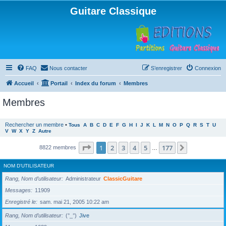
Guitare Classique
FAQ
Nous contacter
S’enregistrer
Connexion
Accueil
Portail
Index du forum
Membres
Membres
Rechercher un membre
•
Tous
A
B
C
D
E
F
G
H
I
J
K
L
M
N
O
P
Q
R
S
T
U
V
W
X
Y
Z
Autre
Page
1
sur
177
1
2
3
4
5
177
Suivante
8822 membres
…
NOM D’UTILISATEUR
Rang, Nom d’utilisateur
Administrateur
ClassicGuitare
Messages
11909
Enregistré le
sam. mai 21, 2005 10:22 am
Rang, Nom d’utilisateur
(°_°)
Jive