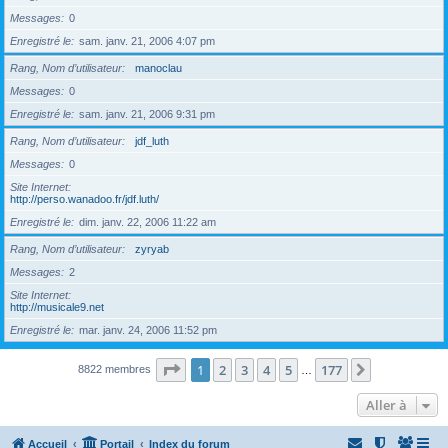
Messages
0
Enregistré le
sam. janv. 21, 2006 4:07 pm
Rang, Nom d’utilisateur
manoclau
Messages
0
Enregistré le
sam. janv. 21, 2006 9:31 pm
Rang, Nom d’utilisateur
jdf_luth
Messages
0
Site Internet
http://perso.wanadoo.fr/jdf.luth/
Enregistré le
dim. janv. 22, 2006 11:22 am
Rang, Nom d’utilisateur
zyryab
Messages
2
Site Internet
http://musicale9.net
Enregistré le
mar. janv. 24, 2006 11:52 pm
Page
1
sur
177
1
2
3
4
5
177
Suivante
8822 membres
…
Aller à
Accueil
Portail
Index du forum