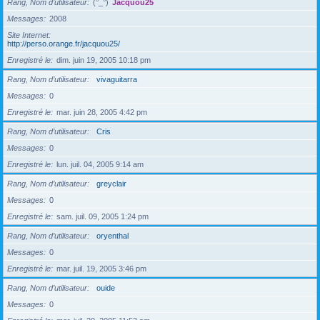
Rang, Nom d’utilisateur
(°_°)
Jacquou25
Messages
2008
Site Internet
http://perso.orange.fr/jacquou25/
Enregistré le
dim. juin 19, 2005 10:18 pm
Rang, Nom d’utilisateur
vivaguitarra
Messages
0
Enregistré le
mar. juin 28, 2005 4:42 pm
Rang, Nom d’utilisateur
Cris
Messages
0
Enregistré le
lun. juil. 04, 2005 9:14 am
Rang, Nom d’utilisateur
greyclair
Messages
0
Enregistré le
sam. juil. 09, 2005 1:24 pm
Rang, Nom d’utilisateur
oryenthal
Messages
0
Enregistré le
mar. juil. 19, 2005 3:46 pm
Rang, Nom d’utilisateur
ouide
Messages
0