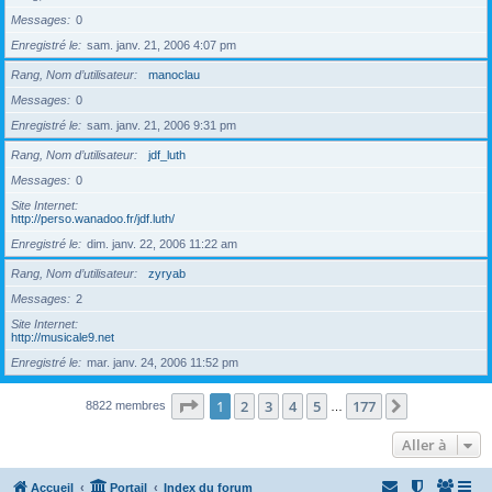
Messages
0
Enregistré le
sam. janv. 21, 2006 4:07 pm
Rang, Nom d’utilisateur
manoclau
Messages
0
Enregistré le
sam. janv. 21, 2006 9:31 pm
Rang, Nom d’utilisateur
jdf_luth
Messages
0
Site Internet
http://perso.wanadoo.fr/jdf.luth/
Enregistré le
dim. janv. 22, 2006 11:22 am
Rang, Nom d’utilisateur
zyryab
Messages
2
Site Internet
http://musicale9.net
Enregistré le
mar. janv. 24, 2006 11:52 pm
Page
1
sur
177
1
2
3
4
5
177
Suivante
8822 membres
…
Aller à
Accueil
Portail
Index du forum