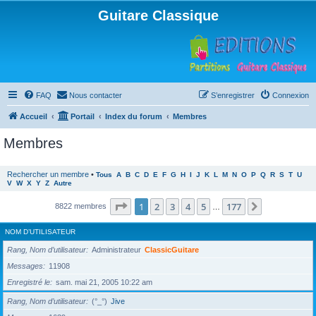
Guitare Classique
FAQ
Nous contacter
S’enregistrer
Connexion
Accueil
Portail
Index du forum
Membres
Membres
Rechercher un membre
•
Tous
A
B
C
D
E
F
G
H
I
J
K
L
M
N
O
P
Q
R
S
T
U
V
W
X
Y
Z
Autre
Page
1
sur
177
1
2
3
4
5
177
Suivante
8822 membres
…
NOM D’UTILISATEUR
Rang, Nom d’utilisateur
Administrateur
ClassicGuitare
Messages
11908
Enregistré le
sam. mai 21, 2005 10:22 am
Rang, Nom d’utilisateur
(°_°)
Jive