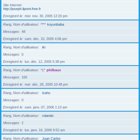
Site Internet
http://joseph.lipomi.free.fr
Enregistré le
mer. nov. 30, 2005 12:20 pm
Rang, Nom d’utilisateur
****
koyunbaba
Messages
48
Enregistré le
sam. déc. 10, 2005 4:06 pm
Rang, Nom d’utilisateur
iki
Messages
0
Enregistré le
lun. déc. 12, 2005 5:38 pm
Rang, Nom d’utilisateur
*1*
philbaux
Messages
160
Enregistré le
mer. déc. 28, 2005 10:48 pm
Rang, Nom d’utilisateur
izaho
Messages
0
Enregistré le
sam. janv. 07, 2006 1:13 am
Rang, Nom d’utilisateur
rolando
Messages
2
Enregistré le
lun. janv. 16, 2006 9:52 am
Rang, Nom d’utilisateur
Juan Carlos