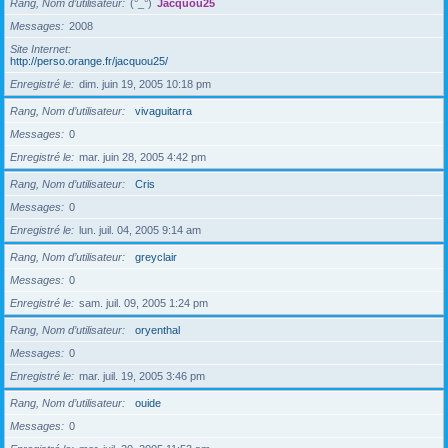
Rang, Nom d’utilisateur
(°_°)
Jacquou25
Messages
2008
Site Internet
http://perso.orange.fr/jacquou25/
Enregistré le
dim. juin 19, 2005 10:18 pm
Rang, Nom d’utilisateur
vivaguitarra
Messages
0
Enregistré le
mar. juin 28, 2005 4:42 pm
Rang, Nom d’utilisateur
Cris
Messages
0
Enregistré le
lun. juil. 04, 2005 9:14 am
Rang, Nom d’utilisateur
greyclair
Messages
0
Enregistré le
sam. juil. 09, 2005 1:24 pm
Rang, Nom d’utilisateur
oryenthal
Messages
0
Enregistré le
mar. juil. 19, 2005 3:46 pm
Rang, Nom d’utilisateur
ouide
Messages
0