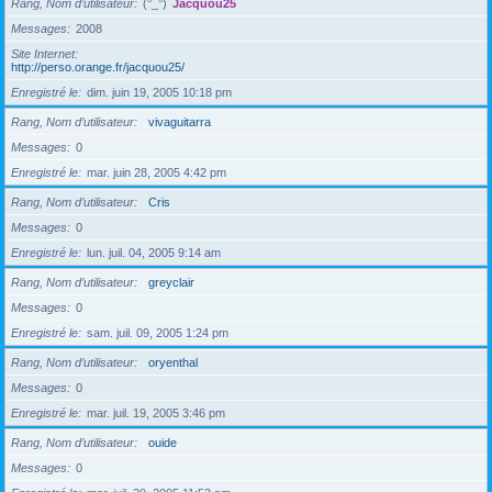
Rang, Nom d’utilisateur
(°_°)
Jacquou25
Messages
2008
Site Internet
http://perso.orange.fr/jacquou25/
Enregistré le
dim. juin 19, 2005 10:18 pm
Rang, Nom d’utilisateur
vivaguitarra
Messages
0
Enregistré le
mar. juin 28, 2005 4:42 pm
Rang, Nom d’utilisateur
Cris
Messages
0
Enregistré le
lun. juil. 04, 2005 9:14 am
Rang, Nom d’utilisateur
greyclair
Messages
0
Enregistré le
sam. juil. 09, 2005 1:24 pm
Rang, Nom d’utilisateur
oryenthal
Messages
0
Enregistré le
mar. juil. 19, 2005 3:46 pm
Rang, Nom d’utilisateur
ouide
Messages
0