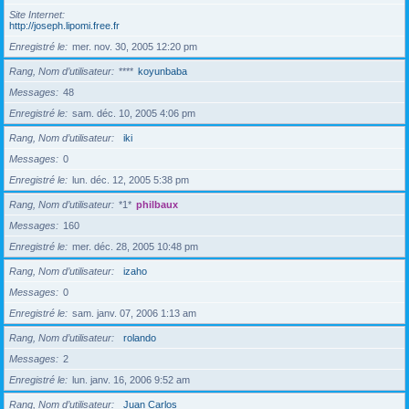
Site Internet
http://joseph.lipomi.free.fr
Enregistré le
mer. nov. 30, 2005 12:20 pm
Rang, Nom d’utilisateur
****
koyunbaba
Messages
48
Enregistré le
sam. déc. 10, 2005 4:06 pm
Rang, Nom d’utilisateur
iki
Messages
0
Enregistré le
lun. déc. 12, 2005 5:38 pm
Rang, Nom d’utilisateur
*1*
philbaux
Messages
160
Enregistré le
mer. déc. 28, 2005 10:48 pm
Rang, Nom d’utilisateur
izaho
Messages
0
Enregistré le
sam. janv. 07, 2006 1:13 am
Rang, Nom d’utilisateur
rolando
Messages
2
Enregistré le
lun. janv. 16, 2006 9:52 am
Rang, Nom d’utilisateur
Juan Carlos