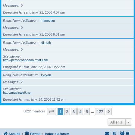
Messages
0
Enregistré le
sam. janv. 21, 2006 4:07 pm
Rang, Nom d’utilisateur
manoclau
Messages
0
Enregistré le
sam. janv. 21, 2006 9:31 pm
Rang, Nom d’utilisateur
jdf_luth
Messages
0
Site Internet
http://perso.wanadoo.fr/jdf.luth/
Enregistré le
dim. janv. 22, 2006 11:22 am
Rang, Nom d’utilisateur
zyryab
Messages
2
Site Internet
http://musicale9.net
Enregistré le
mar. janv. 24, 2006 11:52 pm
Page
1
sur
177
1
2
3
4
5
177
Suivante
8822 membres
…
Aller à
Accueil
Portail
Index du forum