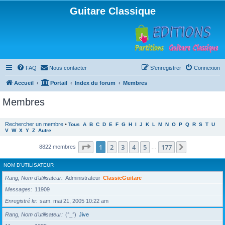
Guitare Classique
FAQ
Nous contacter
S’enregistrer
Connexion
Accueil
Portail
Index du forum
Membres
Membres
Rechercher un membre
•
Tous
A
B
C
D
E
F
G
H
I
J
K
L
M
N
O
P
Q
R
S
T
U
V
W
X
Y
Z
Autre
Page
1
sur
177
1
2
3
4
5
177
Suivante
8822 membres
…
NOM D’UTILISATEUR
Rang, Nom d’utilisateur
Administrateur
ClassicGuitare
Messages
11909
Enregistré le
sam. mai 21, 2005 10:22 am
Rang, Nom d’utilisateur
(°_°)
Jive