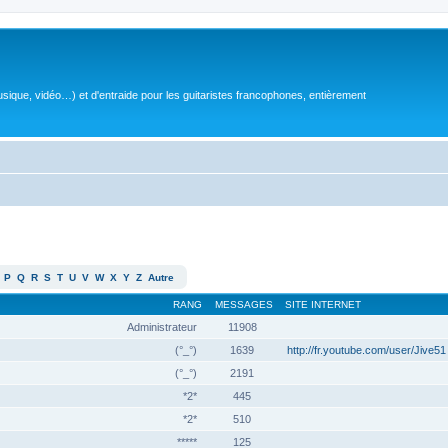
sique, vidéo…) et d'entraide pour les guitaristes francophones, entièrement
P
Q
R
S
T
U
V
W
X
Y
Z
Autre
RANG
MESSAGES
SITE INTERNET
Administrateur
11908
(°_°)
1639
http://fr.youtube.com/user/Jive51
(°_°)
2191
*2*
445
*2*
510
*****
125