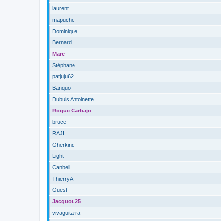
laurent
mapuche
Dominique
Bernard
Marc
Stéphane
patjuju62
Banquo
Dubuis Antoinette
Roque Carbajo
bruce
RAJI
Gherking
Light
Canbell
ThierryA
Guest
Jacquou25
vivaguitarra