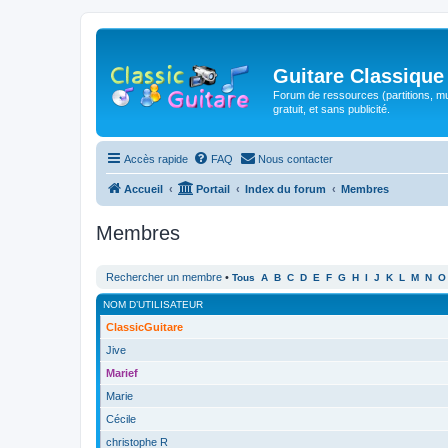
Guitare Classique
Forum de ressources (partitions, mu
gratuit, et sans publicité.
Accès rapide
FAQ
Nous contacter
Accueil
Portail
Index du forum
Membres
Membres
Rechercher un membre
•
Tous
A
B
C
D
E
F
G
H
I
J
K
L
M
N
O
NOM D’UTILISATEUR
ClassicGuitare
Jive
Marief
Marie
Cécile
christophe R