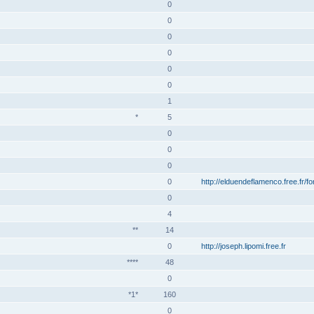
0
0
0
0
0
0
1
*
5
0
0
0
0
http://elduendeflamenco.free.fr/f
0
4
**
14
0
http://joseph.lipomi.free.fr
****
48
0
*1*
160
0