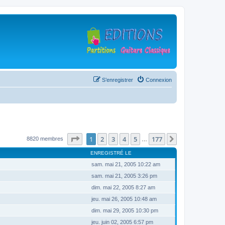
S’enregistrer
Connexion
Page
1
sur
177
1
2
3
4
5
177
Suivante
8820 membres
…
ENREGISTRÉ LE
sam. mai 21, 2005 10:22 am
sam. mai 21, 2005 3:26 pm
dim. mai 22, 2005 8:27 am
jeu. mai 26, 2005 10:48 am
dim. mai 29, 2005 10:30 pm
jeu. juin 02, 2005 6:57 pm