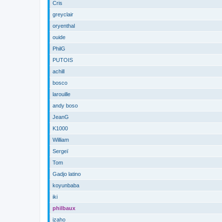
Cris
greyclair
oryenthal
ouide
PhilG
PUTOIS
achill
bosco
larouille
andy boso
JeanG
K1000
William
Sergeï
Tom
Gadjo latino
koyunbaba
iki
philbaux
izaho