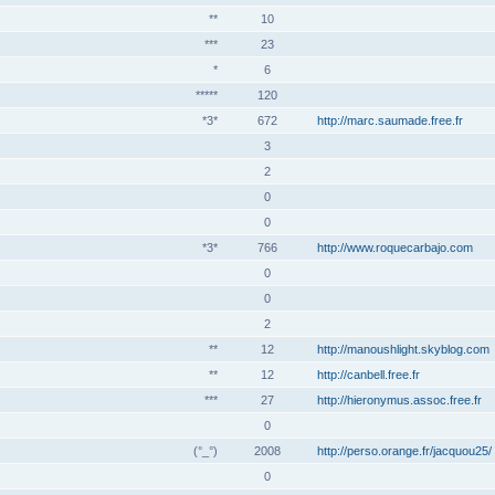
**
10
***
23
*
6
*****
120
*3*
672
http://marc.saumade.free.fr
3
2
0
0
*3*
766
http://www.roquecarbajo.com
0
0
2
**
12
http://manoushlight.skyblog.com
**
12
http://canbell.free.fr
***
27
http://hieronymus.assoc.free.fr
0
(°_°)
2008
http://perso.orange.fr/jacquou25/
0