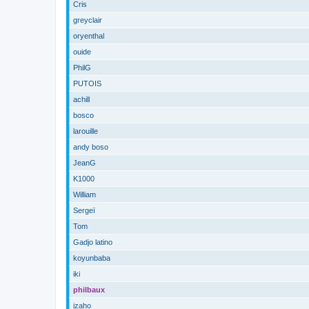
Cris
greyclair
oryenthal
ouide
PhilG
PUTOIS
achill
bosco
larouille
andy boso
JeanG
K1000
William
Sergeï
Tom
Gadjo latino
koyunbaba
iki
philbaux
izaho