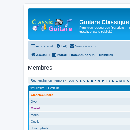
Guitare Classique
Forum de ressources (partitions, mu
gratuit, et sans publicité.
Accès rapide
FAQ
Nous contacter
Accueil
Portail
Index du forum
Membres
Membres
Rechercher un membre
•
Tous
A
B
C
D
E
F
G
H
I
J
K
L
M
N
O
NOM D’UTILISATEUR
ClassicGuitare
Jive
Marief
Marie
Cécile
christophe R