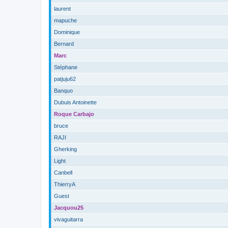
laurent
mapuche
Dominique
Bernard
Marc
Stéphane
patjuju62
Banquo
Dubuis Antoinette
Roque Carbajo
bruce
RAJI
Gherking
Light
Canbell
ThierryA
Guest
Jacquou25
vivaguitarra