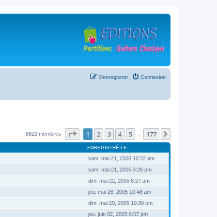
S’enregistrer
Connexion
Page
1
sur
177
1
2
3
4
5
177
Suivante
8822 membres
…
ENREGISTRÉ LE
sam. mai 21, 2005 10:22 am
sam. mai 21, 2005 3:26 pm
dim. mai 22, 2005 8:27 am
jeu. mai 26, 2005 10:48 am
dim. mai 29, 2005 10:30 pm
jeu. juin 02, 2005 6:57 pm