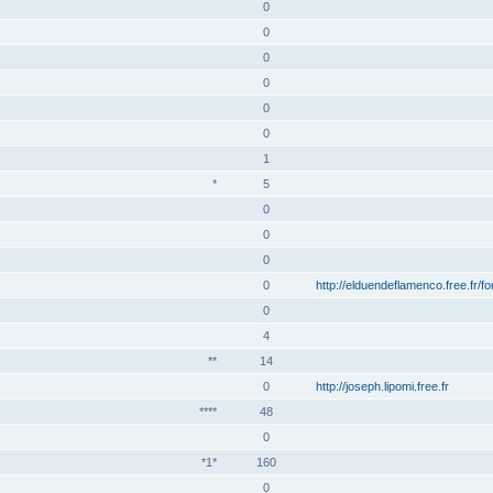
0
0
0
0
0
0
1
*
5
0
0
0
0
http://elduendeflamenco.free.fr/f
0
4
**
14
0
http://joseph.lipomi.free.fr
****
48
0
*1*
160
0