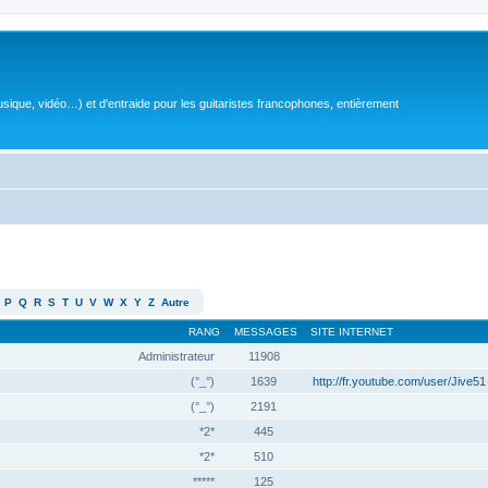
sique, vidéo…) et d'entraide pour les guitaristes francophones, entièrement
P
Q
R
S
T
U
V
W
X
Y
Z
Autre
RANG
MESSAGES
SITE INTERNET
Administrateur
11908
(°_°)
1639
http://fr.youtube.com/user/Jive51
(°_°)
2191
*2*
445
*2*
510
*****
125