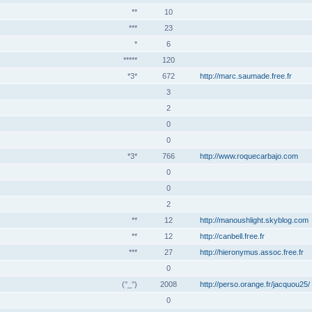
**
10
***
23
*
6
*****
120
*3*
672
http://marc.saumade.free.fr
3
2
0
0
*3*
766
http://www.roquecarbajo.com
0
0
2
**
12
http://manoushlight.skyblog.com
**
12
http://canbell.free.fr
***
27
http://hieronymus.assoc.free.fr
0
(°_°)
2008
http://perso.orange.fr/jacquou25/
0