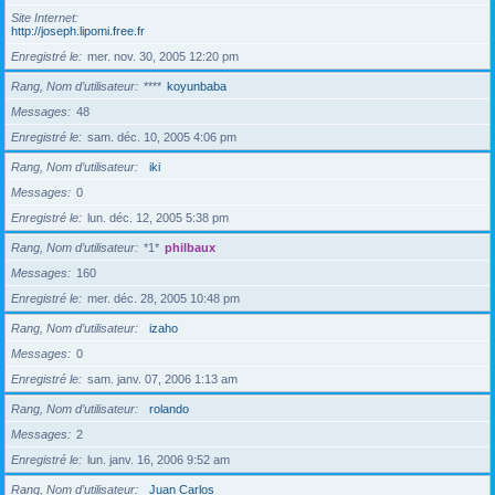
Site Internet
http://joseph.lipomi.free.fr
Enregistré le
mer. nov. 30, 2005 12:20 pm
Rang, Nom d’utilisateur
****
koyunbaba
Messages
48
Enregistré le
sam. déc. 10, 2005 4:06 pm
Rang, Nom d’utilisateur
iki
Messages
0
Enregistré le
lun. déc. 12, 2005 5:38 pm
Rang, Nom d’utilisateur
*1*
philbaux
Messages
160
Enregistré le
mer. déc. 28, 2005 10:48 pm
Rang, Nom d’utilisateur
izaho
Messages
0
Enregistré le
sam. janv. 07, 2006 1:13 am
Rang, Nom d’utilisateur
rolando
Messages
2
Enregistré le
lun. janv. 16, 2006 9:52 am
Rang, Nom d’utilisateur
Juan Carlos