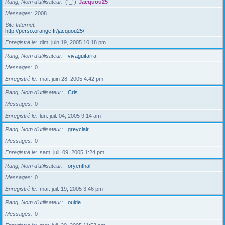
Rang, Nom d’utilisateur
(°_°)
Jacquou25
Messages
2008
Site Internet
http://perso.orange.fr/jacquou25/
Enregistré le
dim. juin 19, 2005 10:18 pm
Rang, Nom d’utilisateur
vivaguitarra
Messages
0
Enregistré le
mar. juin 28, 2005 4:42 pm
Rang, Nom d’utilisateur
Cris
Messages
0
Enregistré le
lun. juil. 04, 2005 9:14 am
Rang, Nom d’utilisateur
greyclair
Messages
0
Enregistré le
sam. juil. 09, 2005 1:24 pm
Rang, Nom d’utilisateur
oryenthal
Messages
0
Enregistré le
mar. juil. 19, 2005 3:46 pm
Rang, Nom d’utilisateur
ouide
Messages
0