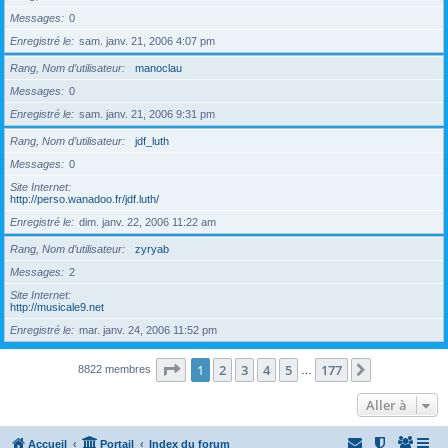
Messages
0
Enregistré le
sam. janv. 21, 2006 4:07 pm
Rang, Nom d’utilisateur
manoclau
Messages
0
Enregistré le
sam. janv. 21, 2006 9:31 pm
Rang, Nom d’utilisateur
jdf_luth
Messages
0
Site Internet
http://perso.wanadoo.fr/jdf.luth/
Enregistré le
dim. janv. 22, 2006 11:22 am
Rang, Nom d’utilisateur
zyryab
Messages
2
Site Internet
http://musicale9.net
Enregistré le
mar. janv. 24, 2006 11:52 pm
Page
1
sur
177
1
2
3
4
5
177
Suivante
8822 membres
…
Aller à
Accueil
Portail
Index du forum