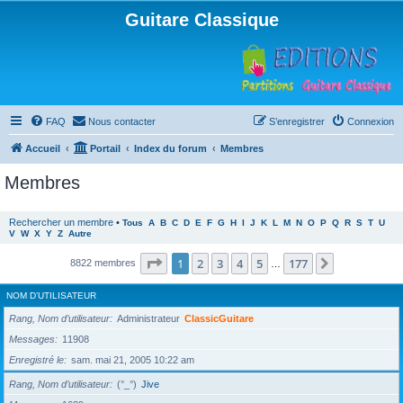
Guitare Classique
FAQ
Nous contacter
S’enregistrer
Connexion
Accueil
Portail
Index du forum
Membres
Membres
Rechercher un membre
•
Tous
A
B
C
D
E
F
G
H
I
J
K
L
M
N
O
P
Q
R
S
T
U
V
W
X
Y
Z
Autre
Page
1
sur
177
1
2
3
4
5
177
Suivante
8822 membres
…
NOM D’UTILISATEUR
Rang, Nom d’utilisateur
Administrateur
ClassicGuitare
Messages
11908
Enregistré le
sam. mai 21, 2005 10:22 am
Rang, Nom d’utilisateur
(°_°)
Jive