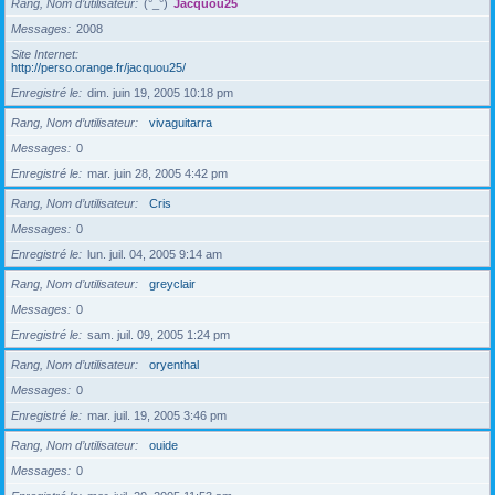
Rang, Nom d’utilisateur
(°_°)
Jacquou25
Messages
2008
Site Internet
http://perso.orange.fr/jacquou25/
Enregistré le
dim. juin 19, 2005 10:18 pm
Rang, Nom d’utilisateur
vivaguitarra
Messages
0
Enregistré le
mar. juin 28, 2005 4:42 pm
Rang, Nom d’utilisateur
Cris
Messages
0
Enregistré le
lun. juil. 04, 2005 9:14 am
Rang, Nom d’utilisateur
greyclair
Messages
0
Enregistré le
sam. juil. 09, 2005 1:24 pm
Rang, Nom d’utilisateur
oryenthal
Messages
0
Enregistré le
mar. juil. 19, 2005 3:46 pm
Rang, Nom d’utilisateur
ouide
Messages
0