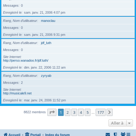
Messages
0
Enregistré le
sam. janv. 21, 2006 4:07 pm
Rang, Nom d’utilisateur
manoclau
Messages
0
Enregistré le
sam. janv. 21, 2006 9:31 pm
Rang, Nom d’utilisateur
jdf_luth
Messages
0
Site Internet
http://perso.wanadoo.fr/jdf.luth/
Enregistré le
dim. janv. 22, 2006 11:22 am
Rang, Nom d’utilisateur
zyryab
Messages
2
Site Internet
http://musicale9.net
Enregistré le
mar. janv. 24, 2006 11:52 pm
Page
1
sur
177
1
2
3
4
5
177
Suivante
8822 membres
…
Aller à
Accueil
Portail
Index du forum