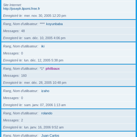
Site Internet
http://joseph.lipomi.free.fr
Enregistré le
mer. nov. 30, 2005 12:20 pm
Rang, Nom d’utilisateur
****
koyunbaba
Messages
48
Enregistré le
sam. déc. 10, 2005 4:06 pm
Rang, Nom d’utilisateur
iki
Messages
0
Enregistré le
lun. déc. 12, 2005 5:38 pm
Rang, Nom d’utilisateur
*1*
philbaux
Messages
160
Enregistré le
mer. déc. 28, 2005 10:48 pm
Rang, Nom d’utilisateur
izaho
Messages
0
Enregistré le
sam. janv. 07, 2006 1:13 am
Rang, Nom d’utilisateur
rolando
Messages
2
Enregistré le
lun. janv. 16, 2006 9:52 am
Rang, Nom d’utilisateur
Juan Carlos