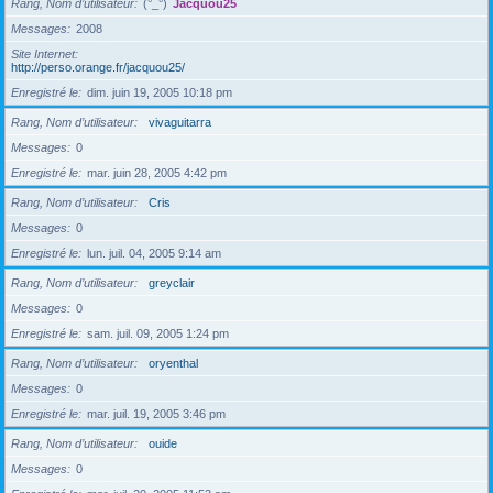
Rang, Nom d’utilisateur
(°_°)
Jacquou25
Messages
2008
Site Internet
http://perso.orange.fr/jacquou25/
Enregistré le
dim. juin 19, 2005 10:18 pm
Rang, Nom d’utilisateur
vivaguitarra
Messages
0
Enregistré le
mar. juin 28, 2005 4:42 pm
Rang, Nom d’utilisateur
Cris
Messages
0
Enregistré le
lun. juil. 04, 2005 9:14 am
Rang, Nom d’utilisateur
greyclair
Messages
0
Enregistré le
sam. juil. 09, 2005 1:24 pm
Rang, Nom d’utilisateur
oryenthal
Messages
0
Enregistré le
mar. juil. 19, 2005 3:46 pm
Rang, Nom d’utilisateur
ouide
Messages
0