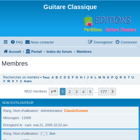
Guitare Classique
FAQ
Nous contacter
S’enregistrer
Connexion
Accueil
Portail
Index du forum
Membres
Membres
Rechercher un membre
•
Tous
A
B
C
D
E
F
G
H
I
J
K
L
M
N
O
P
Q
R
S
T
U
V
W
X
Y
Z
Autre
Page
1
sur
177
1
2
3
4
5
177
Suivante
8822 membres
…
NOM D’UTILISATEUR
Rang, Nom d’utilisateur
Administrateur
ClassicGuitare
Messages
11909
Enregistré le
sam. mai 21, 2005 10:22 am
Rang, Nom d’utilisateur
(°_°)
Jive