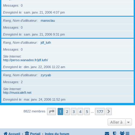
Messages
0
Enregistré le
sam. janv. 21, 2006 4:07 pm
Rang, Nom d’utilisateur
manoclau
Messages
0
Enregistré le
sam. janv. 21, 2006 9:31 pm
Rang, Nom d’utilisateur
jdf_luth
Messages
0
Site Internet
http://perso.wanadoo.fr/jdf.luth/
Enregistré le
dim. janv. 22, 2006 11:22 am
Rang, Nom d’utilisateur
zyryab
Messages
2
Site Internet
http://musicale9.net
Enregistré le
mar. janv. 24, 2006 11:52 pm
Page
1
sur
177
1
2
3
4
5
177
Suivante
8822 membres
…
Aller à
Accueil
Portail
Index du forum