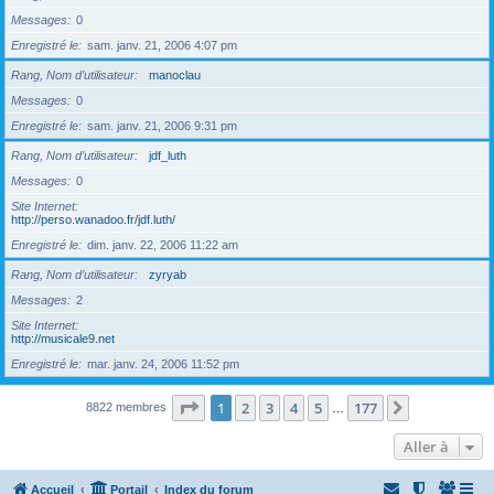
Messages
0
Enregistré le
sam. janv. 21, 2006 4:07 pm
Rang, Nom d’utilisateur
manoclau
Messages
0
Enregistré le
sam. janv. 21, 2006 9:31 pm
Rang, Nom d’utilisateur
jdf_luth
Messages
0
Site Internet
http://perso.wanadoo.fr/jdf.luth/
Enregistré le
dim. janv. 22, 2006 11:22 am
Rang, Nom d’utilisateur
zyryab
Messages
2
Site Internet
http://musicale9.net
Enregistré le
mar. janv. 24, 2006 11:52 pm
Page
1
sur
177
1
2
3
4
5
177
Suivante
8822 membres
…
Aller à
Accueil
Portail
Index du forum