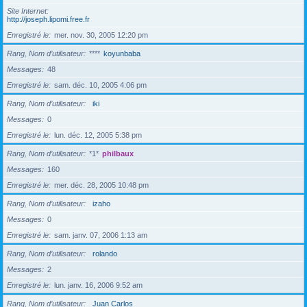
Site Internet
http://joseph.lipomi.free.fr
Enregistré le
mer. nov. 30, 2005 12:20 pm
Rang, Nom d’utilisateur
****
koyunbaba
Messages
48
Enregistré le
sam. déc. 10, 2005 4:06 pm
Rang, Nom d’utilisateur
iki
Messages
0
Enregistré le
lun. déc. 12, 2005 5:38 pm
Rang, Nom d’utilisateur
*1*
philbaux
Messages
160
Enregistré le
mer. déc. 28, 2005 10:48 pm
Rang, Nom d’utilisateur
izaho
Messages
0
Enregistré le
sam. janv. 07, 2006 1:13 am
Rang, Nom d’utilisateur
rolando
Messages
2
Enregistré le
lun. janv. 16, 2006 9:52 am
Rang, Nom d’utilisateur
Juan Carlos