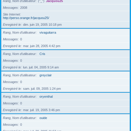
Rang, Nom d’utilisateur
(°_°)
Jacquou25
Messages
2008
Site Internet
http://perso.orange.fr/jacquou25/
Enregistré le
dim. juin 19, 2005 10:18 pm
Rang, Nom d’utilisateur
vivaguitarra
Messages
0
Enregistré le
mar. juin 28, 2005 4:42 pm
Rang, Nom d’utilisateur
Cris
Messages
0
Enregistré le
lun. juil. 04, 2005 9:14 am
Rang, Nom d’utilisateur
greyclair
Messages
0
Enregistré le
sam. juil. 09, 2005 1:24 pm
Rang, Nom d’utilisateur
oryenthal
Messages
0
Enregistré le
mar. juil. 19, 2005 3:46 pm
Rang, Nom d’utilisateur
ouide
Messages
0