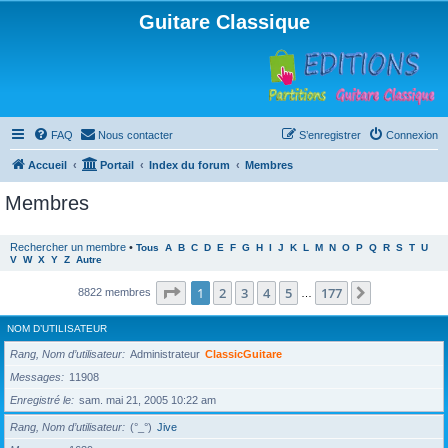
Guitare Classique
FAQ
Nous contacter
S’enregistrer
Connexion
Accueil
Portail
Index du forum
Membres
Membres
Rechercher un membre
•
Tous
A
B
C
D
E
F
G
H
I
J
K
L
M
N
O
P
Q
R
S
T
U
V
W
X
Y
Z
Autre
Page
1
sur
177
1
2
3
4
5
177
Suivante
8822 membres
…
NOM D’UTILISATEUR
Rang, Nom d’utilisateur
Administrateur
ClassicGuitare
Messages
11908
Enregistré le
sam. mai 21, 2005 10:22 am
Rang, Nom d’utilisateur
(°_°)
Jive