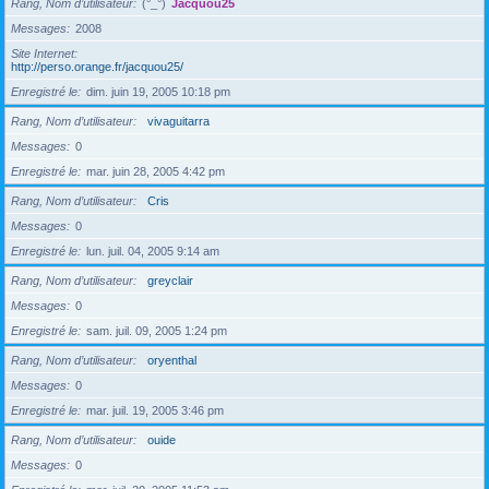
Rang, Nom d’utilisateur
(°_°)
Jacquou25
Messages
2008
Site Internet
http://perso.orange.fr/jacquou25/
Enregistré le
dim. juin 19, 2005 10:18 pm
Rang, Nom d’utilisateur
vivaguitarra
Messages
0
Enregistré le
mar. juin 28, 2005 4:42 pm
Rang, Nom d’utilisateur
Cris
Messages
0
Enregistré le
lun. juil. 04, 2005 9:14 am
Rang, Nom d’utilisateur
greyclair
Messages
0
Enregistré le
sam. juil. 09, 2005 1:24 pm
Rang, Nom d’utilisateur
oryenthal
Messages
0
Enregistré le
mar. juil. 19, 2005 3:46 pm
Rang, Nom d’utilisateur
ouide
Messages
0