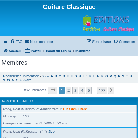
Guitare Classique
FAQ
Nous contacter
S’enregistrer
Connexion
Accueil
Portail
Index du forum
Membres
Membres
Rechercher un membre
•
Tous
A
B
C
D
E
F
G
H
I
J
K
L
M
N
O
P
Q
R
S
T
U
V
W
X
Y
Z
Autre
Page
1
sur
177
1
2
3
4
5
177
Suivante
8820 membres
…
NOM D’UTILISATEUR
Rang, Nom d’utilisateur
Administrateur
ClassicGuitare
Messages
11908
Enregistré le
sam. mai 21, 2005 10:22 am
Rang, Nom d’utilisateur
(°_°)
Jive