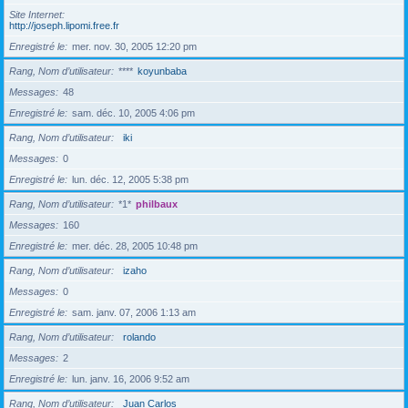
Site Internet
http://joseph.lipomi.free.fr
Enregistré le
mer. nov. 30, 2005 12:20 pm
Rang, Nom d’utilisateur
****
koyunbaba
Messages
48
Enregistré le
sam. déc. 10, 2005 4:06 pm
Rang, Nom d’utilisateur
iki
Messages
0
Enregistré le
lun. déc. 12, 2005 5:38 pm
Rang, Nom d’utilisateur
*1*
philbaux
Messages
160
Enregistré le
mer. déc. 28, 2005 10:48 pm
Rang, Nom d’utilisateur
izaho
Messages
0
Enregistré le
sam. janv. 07, 2006 1:13 am
Rang, Nom d’utilisateur
rolando
Messages
2
Enregistré le
lun. janv. 16, 2006 9:52 am
Rang, Nom d’utilisateur
Juan Carlos