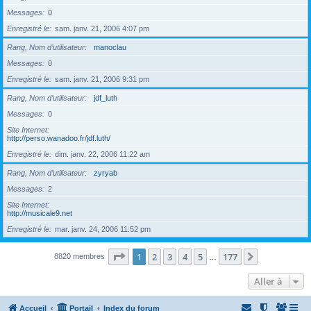
Messages
0
Enregistré le
sam. janv. 21, 2006 4:07 pm
Rang, Nom d’utilisateur
manoclau
Messages
0
Enregistré le
sam. janv. 21, 2006 9:31 pm
Rang, Nom d’utilisateur
jdf_luth
Messages
0
Site Internet
http://perso.wanadoo.fr/jdf.luth/
Enregistré le
dim. janv. 22, 2006 11:22 am
Rang, Nom d’utilisateur
zyryab
Messages
2
Site Internet
http://musicale9.net
Enregistré le
mar. janv. 24, 2006 11:52 pm
Page
1
sur
177
1
2
3
4
5
177
Suivante
8820 membres
…
Aller à
Accueil
Portail
Index du forum