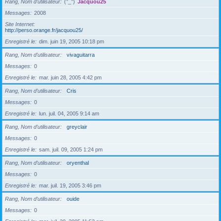
Rang, Nom d’utilisateur
(°_°)
Jacquou25
Messages
2008
Site Internet
http://perso.orange.fr/jacquou25/
Enregistré le
dim. juin 19, 2005 10:18 pm
Rang, Nom d’utilisateur
vivaguitarra
Messages
0
Enregistré le
mar. juin 28, 2005 4:42 pm
Rang, Nom d’utilisateur
Cris
Messages
0
Enregistré le
lun. juil. 04, 2005 9:14 am
Rang, Nom d’utilisateur
greyclair
Messages
0
Enregistré le
sam. juil. 09, 2005 1:24 pm
Rang, Nom d’utilisateur
oryenthal
Messages
0
Enregistré le
mar. juil. 19, 2005 3:46 pm
Rang, Nom d’utilisateur
ouide
Messages
0