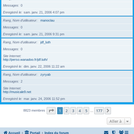
Messages
0
Enregistré le
sam. janv. 21, 2006 4:07 pm
Rang, Nom d’utilisateur
manoclau
Messages
0
Enregistré le
sam. janv. 21, 2006 9:31 pm
Rang, Nom d’utilisateur
jdf_luth
Messages
0
Site Internet
http://perso.wanadoo.fr/jdf.luth/
Enregistré le
dim. janv. 22, 2006 11:22 am
Rang, Nom d’utilisateur
zyryab
Messages
2
Site Internet
http://musicale9.net
Enregistré le
mar. janv. 24, 2006 11:52 pm
Page
1
sur
177
1
2
3
4
5
177
Suivante
8823 membres
…
Aller à
Accueil
Portail
Index du forum