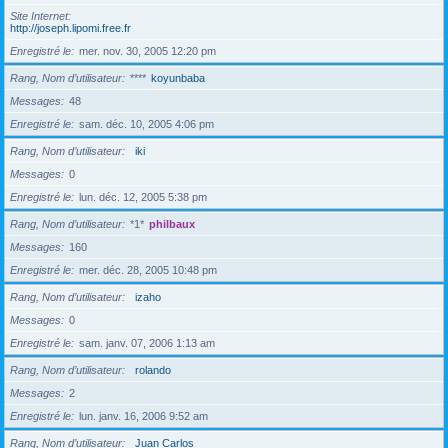
Site Internet
http://joseph.lipomi.free.fr
Enregistré le
mer. nov. 30, 2005 12:20 pm
Rang, Nom d’utilisateur
****
koyunbaba
Messages
48
Enregistré le
sam. déc. 10, 2005 4:06 pm
Rang, Nom d’utilisateur
iki
Messages
0
Enregistré le
lun. déc. 12, 2005 5:38 pm
Rang, Nom d’utilisateur
*1*
philbaux
Messages
160
Enregistré le
mer. déc. 28, 2005 10:48 pm
Rang, Nom d’utilisateur
izaho
Messages
0
Enregistré le
sam. janv. 07, 2006 1:13 am
Rang, Nom d’utilisateur
rolando
Messages
2
Enregistré le
lun. janv. 16, 2006 9:52 am
Rang, Nom d’utilisateur
Juan Carlos