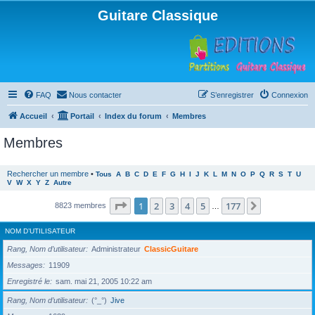
Guitare Classique
FAQ
Nous contacter
S’enregistrer
Connexion
Accueil
Portail
Index du forum
Membres
Membres
Rechercher un membre
•
Tous
A
B
C
D
E
F
G
H
I
J
K
L
M
N
O
P
Q
R
S
T
U
V
W
X
Y
Z
Autre
Page
1
sur
177
1
2
3
4
5
177
Suivante
8823 membres
…
NOM D’UTILISATEUR
Rang, Nom d’utilisateur
Administrateur
ClassicGuitare
Messages
11909
Enregistré le
sam. mai 21, 2005 10:22 am
Rang, Nom d’utilisateur
(°_°)
Jive