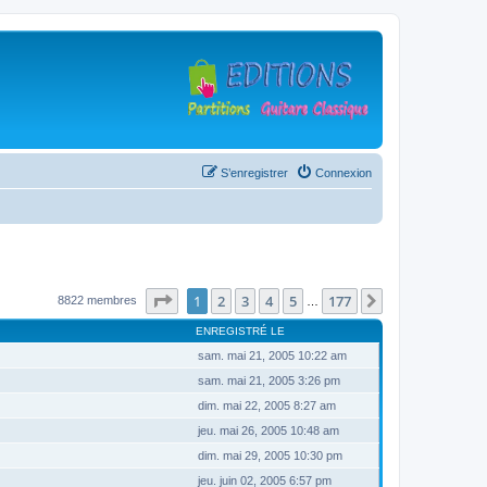
S’enregistrer
Connexion
Page
1
sur
177
1
2
3
4
5
177
Suivante
8822 membres
…
ENREGISTRÉ LE
sam. mai 21, 2005 10:22 am
sam. mai 21, 2005 3:26 pm
dim. mai 22, 2005 8:27 am
jeu. mai 26, 2005 10:48 am
dim. mai 29, 2005 10:30 pm
jeu. juin 02, 2005 6:57 pm