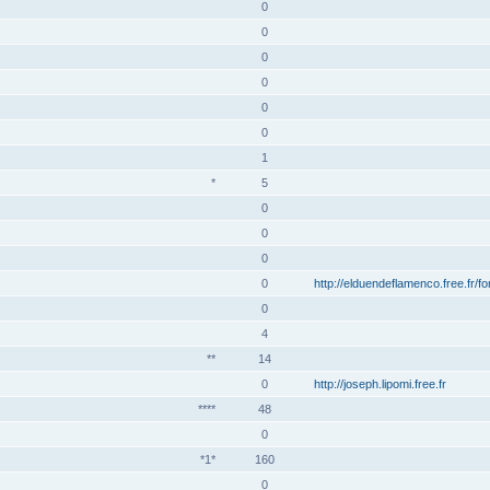
0
0
0
0
0
0
1
*
5
0
0
0
0
http://elduendeflamenco.free.fr/f
0
4
**
14
0
http://joseph.lipomi.free.fr
****
48
0
*1*
160
0