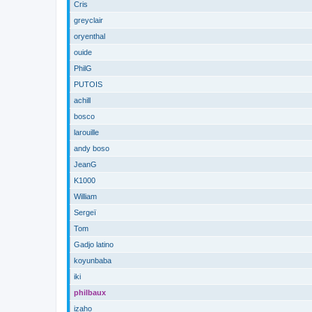
Cris
greyclair
oryenthal
ouide
PhilG
PUTOIS
achill
bosco
larouille
andy boso
JeanG
K1000
William
Sergeï
Tom
Gadjo latino
koyunbaba
iki
philbaux
izaho