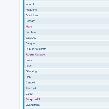
laurent
mapuche
Dominique
Bernard
Marc
Stéphane
patjuju62
Banquo
Dubuis Antoinette
Roque Carbajo
bruce
RAJI
Gherking
Light
Canbell
ThierryA
Guest
Jacquou25
vivaguitarra