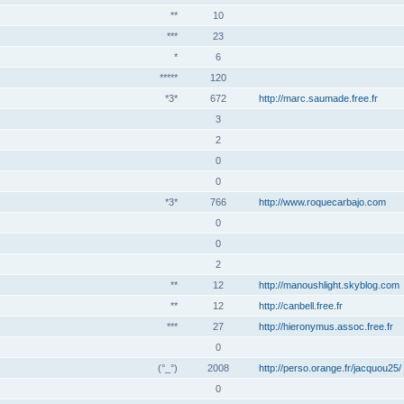
**
10
***
23
*
6
*****
120
*3*
672
http://marc.saumade.free.fr
3
2
0
0
*3*
766
http://www.roquecarbajo.com
0
0
2
**
12
http://manoushlight.skyblog.com
**
12
http://canbell.free.fr
***
27
http://hieronymus.assoc.free.fr
0
(°_°)
2008
http://perso.orange.fr/jacquou25/
0