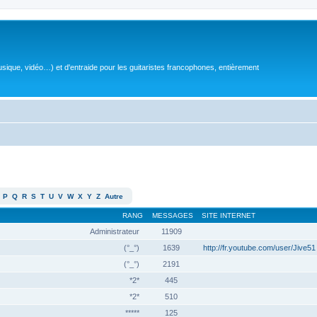
sique, vidéo…) et d'entraide pour les guitaristes francophones, entièrement
P
Q
R
S
T
U
V
W
X
Y
Z
Autre
RANG
MESSAGES
SITE INTERNET
Administrateur
11909
(°_°)
1639
http://fr.youtube.com/user/Jive51
(°_°)
2191
*2*
445
*2*
510
*****
125