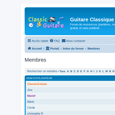
Guitare Classique
Forum de ressources (partitions, mu
gratuit, et sans publicité.
Accès rapide
FAQ
Nous contacter
Accueil
Portail
Index du forum
Membres
Membres
Rechercher un membre
•
Tous
A
B
C
D
E
F
G
H
I
J
K
L
M
N
O
NOM D’UTILISATEUR
ClassicGuitare
Jive
Marief
Marie
Cécile
christophe R