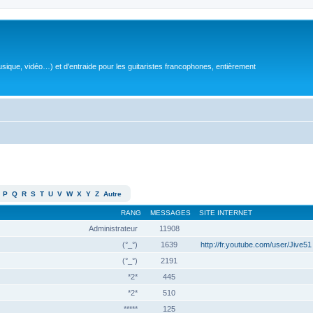
sique, vidéo…) et d'entraide pour les guitaristes francophones, entièrement
P
Q
R
S
T
U
V
W
X
Y
Z
Autre
RANG
MESSAGES
SITE INTERNET
Administrateur
11908
(°_°)
1639
http://fr.youtube.com/user/Jive51
(°_°)
2191
*2*
445
*2*
510
*****
125