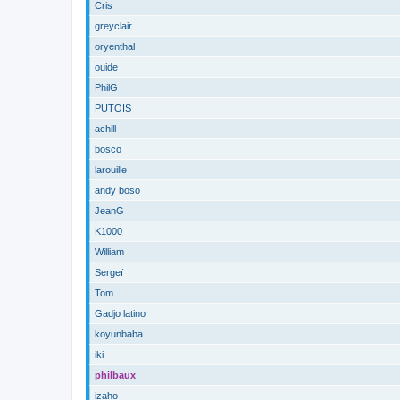
Cris
greyclair
oryenthal
ouide
PhilG
PUTOIS
achill
bosco
larouille
andy boso
JeanG
K1000
William
Sergeï
Tom
Gadjo latino
koyunbaba
iki
philbaux
izaho