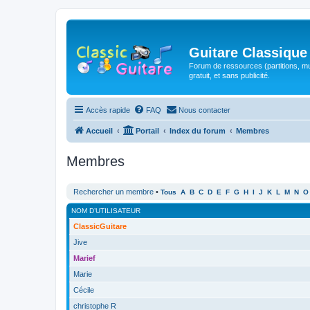
Guitare Classique
Forum de ressources (partitions, mu
gratuit, et sans publicité.
Accès rapide
FAQ
Nous contacter
Accueil
Portail
Index du forum
Membres
Membres
Rechercher un membre
•
Tous
A
B
C
D
E
F
G
H
I
J
K
L
M
N
O
NOM D’UTILISATEUR
ClassicGuitare
Jive
Marief
Marie
Cécile
christophe R