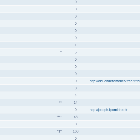
0
0
0
0
0
0
1
*
5
0
0
0
0
http://elduendeflamenco.free.fr/f
0
4
**
14
0
http://joseph.lipomi.free.fr
****
48
0
*1*
160
0