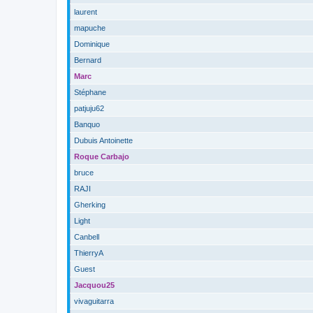
laurent
mapuche
Dominique
Bernard
Marc
Stéphane
patjuju62
Banquo
Dubuis Antoinette
Roque Carbajo
bruce
RAJI
Gherking
Light
Canbell
ThierryA
Guest
Jacquou25
vivaguitarra