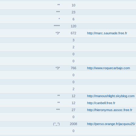
**
10
***
23
*
6
*****
120
*3*
672
http://marc.saumade.free.fr
3
2
0
0
*3*
766
http://www.roquecarbajo.com
0
0
2
**
12
http://manoushlight.skyblog.com
**
12
http://canbell.free.fr
***
27
http://hieronymus.assoc.free.fr
0
(°_°)
2008
http://perso.orange.fr/jacquou25/
0