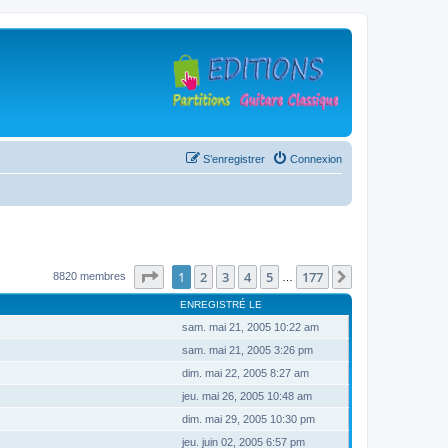
S’enregistrer
Connexion
Page
1
sur
177
1
2
3
4
5
177
Suivante
8820 membres
…
ENREGISTRÉ LE
sam. mai 21, 2005 10:22 am
sam. mai 21, 2005 3:26 pm
dim. mai 22, 2005 8:27 am
jeu. mai 26, 2005 10:48 am
dim. mai 29, 2005 10:30 pm
jeu. juin 02, 2005 6:57 pm