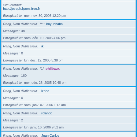
Site Internet
http://joseph.lipomi.free.fr
Enregistré le
mer. nov. 30, 2005 12:20 pm
Rang, Nom d’utilisateur
****
koyunbaba
Messages
48
Enregistré le
sam. déc. 10, 2005 4:06 pm
Rang, Nom d’utilisateur
iki
Messages
0
Enregistré le
lun. déc. 12, 2005 5:38 pm
Rang, Nom d’utilisateur
*1*
philbaux
Messages
160
Enregistré le
mer. déc. 28, 2005 10:48 pm
Rang, Nom d’utilisateur
izaho
Messages
0
Enregistré le
sam. janv. 07, 2006 1:13 am
Rang, Nom d’utilisateur
rolando
Messages
2
Enregistré le
lun. janv. 16, 2006 9:52 am
Rang, Nom d’utilisateur
Juan Carlos