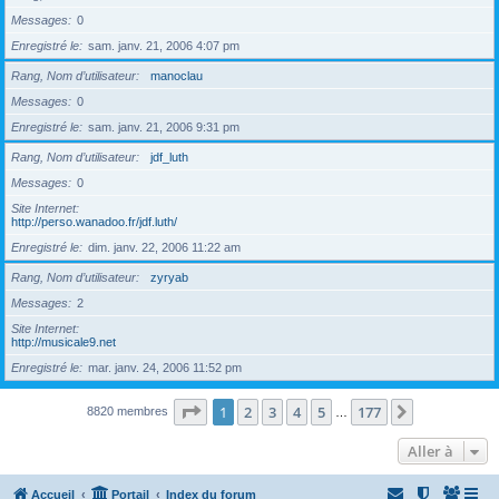
Messages
0
Enregistré le
sam. janv. 21, 2006 4:07 pm
Rang, Nom d’utilisateur
manoclau
Messages
0
Enregistré le
sam. janv. 21, 2006 9:31 pm
Rang, Nom d’utilisateur
jdf_luth
Messages
0
Site Internet
http://perso.wanadoo.fr/jdf.luth/
Enregistré le
dim. janv. 22, 2006 11:22 am
Rang, Nom d’utilisateur
zyryab
Messages
2
Site Internet
http://musicale9.net
Enregistré le
mar. janv. 24, 2006 11:52 pm
Page
1
sur
177
1
2
3
4
5
177
Suivante
8820 membres
…
Aller à
Accueil
Portail
Index du forum