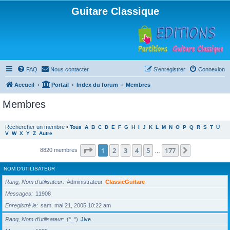
Guitare Classique
FAQ
Nous contacter
S’enregistrer
Connexion
Accueil
Portail
Index du forum
Membres
Membres
Rechercher un membre
•
Tous
A
B
C
D
E
F
G
H
I
J
K
L
M
N
O
P
Q
R
S
T
U
V
W
X
Y
Z
Autre
Page
1
sur
177
1
2
3
4
5
177
Suivante
8820 membres
…
NOM D’UTILISATEUR
Rang, Nom d’utilisateur
Administrateur
ClassicGuitare
Messages
11908
Enregistré le
sam. mai 21, 2005 10:22 am
Rang, Nom d’utilisateur
(°_°)
Jive