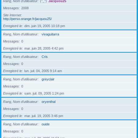
Rang, Nom d’utilisateur
(°_°)
Jacquou25
Messages
2008
Site Internet
http://perso.orange.fr/jacquou25/
Enregistré le
dim. juin 19, 2005 10:18 pm
Rang, Nom d’utilisateur
vivaguitarra
Messages
0
Enregistré le
mar. juin 28, 2005 4:42 pm
Rang, Nom d’utilisateur
Cris
Messages
0
Enregistré le
lun. juil. 04, 2005 9:14 am
Rang, Nom d’utilisateur
greyclair
Messages
0
Enregistré le
sam. juil. 09, 2005 1:24 pm
Rang, Nom d’utilisateur
oryenthal
Messages
0
Enregistré le
mar. juil. 19, 2005 3:46 pm
Rang, Nom d’utilisateur
ouide
Messages
0