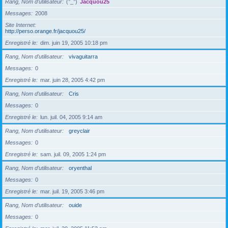
Rang, Nom d’utilisateur
(°_°)
Jacquou25
Messages
2008
Site Internet
http://perso.orange.fr/jacquou25/
Enregistré le
dim. juin 19, 2005 10:18 pm
Rang, Nom d’utilisateur
vivaguitarra
Messages
0
Enregistré le
mar. juin 28, 2005 4:42 pm
Rang, Nom d’utilisateur
Cris
Messages
0
Enregistré le
lun. juil. 04, 2005 9:14 am
Rang, Nom d’utilisateur
greyclair
Messages
0
Enregistré le
sam. juil. 09, 2005 1:24 pm
Rang, Nom d’utilisateur
oryenthal
Messages
0
Enregistré le
mar. juil. 19, 2005 3:46 pm
Rang, Nom d’utilisateur
ouide
Messages
0