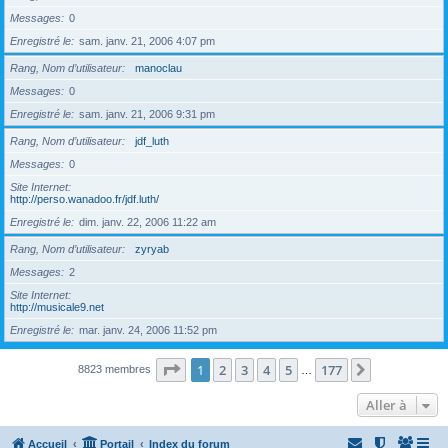
Messages
0
Enregistré le
sam. janv. 21, 2006 4:07 pm
Rang, Nom d’utilisateur
manoclau
Messages
0
Enregistré le
sam. janv. 21, 2006 9:31 pm
Rang, Nom d’utilisateur
jdf_luth
Messages
0
Site Internet
http://perso.wanadoo.fr/jdf.luth/
Enregistré le
dim. janv. 22, 2006 11:22 am
Rang, Nom d’utilisateur
zyryab
Messages
2
Site Internet
http://musicale9.net
Enregistré le
mar. janv. 24, 2006 11:52 pm
Page
1
sur
177
1
2
3
4
5
177
Suivante
8823 membres
…
Aller à
Accueil
Portail
Index du forum