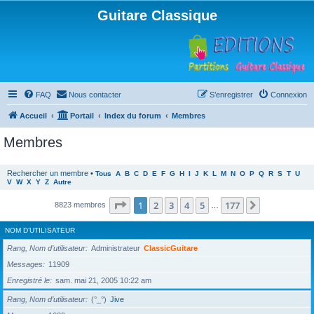
Guitare Classique
FAQ
Nous contacter
S’enregistrer
Connexion
Accueil
Portail
Index du forum
Membres
Membres
Rechercher un membre
•
Tous
A
B
C
D
E
F
G
H
I
J
K
L
M
N
O
P
Q
R
S
T
U
V
W
X
Y
Z
Autre
Page
1
sur
177
1
2
3
4
5
177
Suivante
8823 membres
…
NOM D’UTILISATEUR
Rang, Nom d’utilisateur
Administrateur
ClassicGuitare
Messages
11909
Enregistré le
sam. mai 21, 2005 10:22 am
Rang, Nom d’utilisateur
(°_°)
Jive