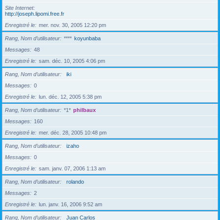
Site Internet
http://joseph.lipomi.free.fr
Enregistré le
mer. nov. 30, 2005 12:20 pm
Rang, Nom d’utilisateur
****
koyunbaba
Messages
48
Enregistré le
sam. déc. 10, 2005 4:06 pm
Rang, Nom d’utilisateur
iki
Messages
0
Enregistré le
lun. déc. 12, 2005 5:38 pm
Rang, Nom d’utilisateur
*1*
philbaux
Messages
160
Enregistré le
mer. déc. 28, 2005 10:48 pm
Rang, Nom d’utilisateur
izaho
Messages
0
Enregistré le
sam. janv. 07, 2006 1:13 am
Rang, Nom d’utilisateur
rolando
Messages
2
Enregistré le
lun. janv. 16, 2006 9:52 am
Rang, Nom d’utilisateur
Juan Carlos