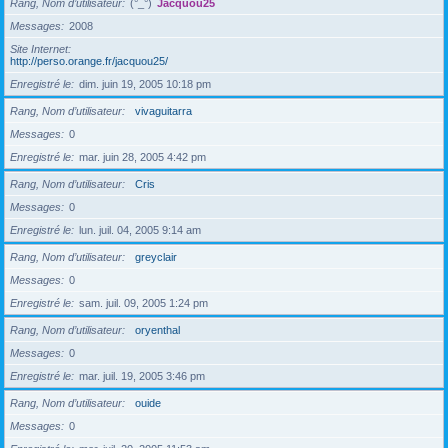
Rang, Nom d’utilisateur
(°_°)
Jacquou25
Messages
2008
Site Internet
http://perso.orange.fr/jacquou25/
Enregistré le
dim. juin 19, 2005 10:18 pm
Rang, Nom d’utilisateur
vivaguitarra
Messages
0
Enregistré le
mar. juin 28, 2005 4:42 pm
Rang, Nom d’utilisateur
Cris
Messages
0
Enregistré le
lun. juil. 04, 2005 9:14 am
Rang, Nom d’utilisateur
greyclair
Messages
0
Enregistré le
sam. juil. 09, 2005 1:24 pm
Rang, Nom d’utilisateur
oryenthal
Messages
0
Enregistré le
mar. juil. 19, 2005 3:46 pm
Rang, Nom d’utilisateur
ouide
Messages
0