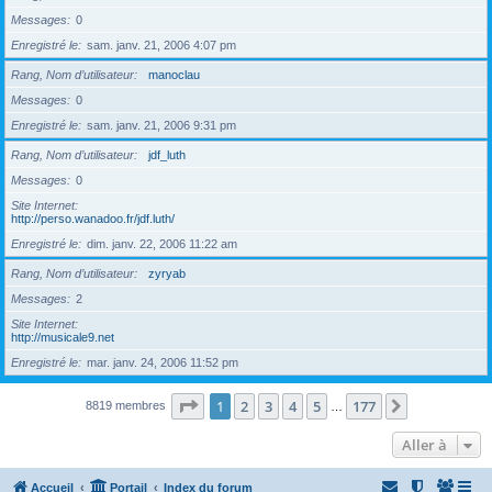
Messages
0
Enregistré le
sam. janv. 21, 2006 4:07 pm
Rang, Nom d’utilisateur
manoclau
Messages
0
Enregistré le
sam. janv. 21, 2006 9:31 pm
Rang, Nom d’utilisateur
jdf_luth
Messages
0
Site Internet
http://perso.wanadoo.fr/jdf.luth/
Enregistré le
dim. janv. 22, 2006 11:22 am
Rang, Nom d’utilisateur
zyryab
Messages
2
Site Internet
http://musicale9.net
Enregistré le
mar. janv. 24, 2006 11:52 pm
Page
1
sur
177
1
2
3
4
5
177
Suivante
8819 membres
…
Aller à
Accueil
Portail
Index du forum