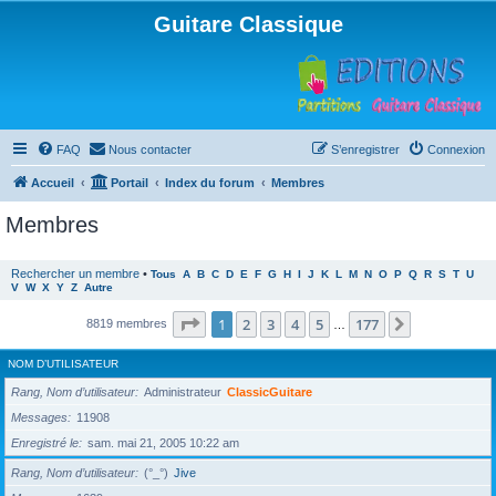
Guitare Classique
FAQ
Nous contacter
S’enregistrer
Connexion
Accueil
Portail
Index du forum
Membres
Membres
Rechercher un membre
•
Tous
A
B
C
D
E
F
G
H
I
J
K
L
M
N
O
P
Q
R
S
T
U
V
W
X
Y
Z
Autre
Page
1
sur
177
1
2
3
4
5
177
Suivante
8819 membres
…
NOM D’UTILISATEUR
Rang, Nom d’utilisateur
Administrateur
ClassicGuitare
Messages
11908
Enregistré le
sam. mai 21, 2005 10:22 am
Rang, Nom d’utilisateur
(°_°)
Jive