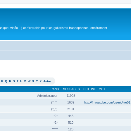
sique, vidéo…) et d'entraide pour les guitaristes francophones, entièrement
P
Q
R
S
T
U
V
W
X
Y
Z
Autre
RANG
MESSAGES
SITE INTERNET
Administrateur
11908
(°_°)
1639
http://fr.youtube.com/user/Jive51
(°_°)
2191
*2*
445
*2*
510
*****
125