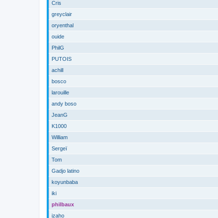
Cris
greyclair
oryenthal
ouide
PhilG
PUTOIS
achill
bosco
larouille
andy boso
JeanG
K1000
William
Sergeï
Tom
Gadjo latino
koyunbaba
iki
philbaux
izaho