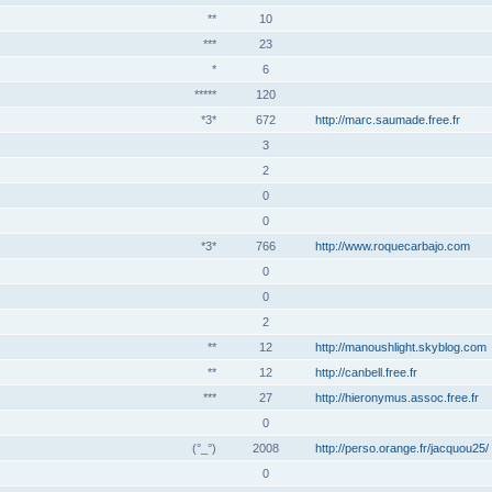
**
10
***
23
*
6
*****
120
*3*
672
http://marc.saumade.free.fr
3
2
0
0
*3*
766
http://www.roquecarbajo.com
0
0
2
**
12
http://manoushlight.skyblog.com
**
12
http://canbell.free.fr
***
27
http://hieronymus.assoc.free.fr
0
(°_°)
2008
http://perso.orange.fr/jacquou25/
0