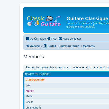
Guitare Classique
Forum de ressources (partitions, mu
gratuit, et sans publicité.
Accès rapide
FAQ
Nous contacter
Accueil
Portail
Index du forum
Membres
Membres
Rechercher un membre
•
Tous
A
B
C
D
E
F
G
H
I
J
K
L
M
N
O
NOM D’UTILISATEUR
ClassicGuitare
Jive
Marief
Marie
Cécile
christophe R