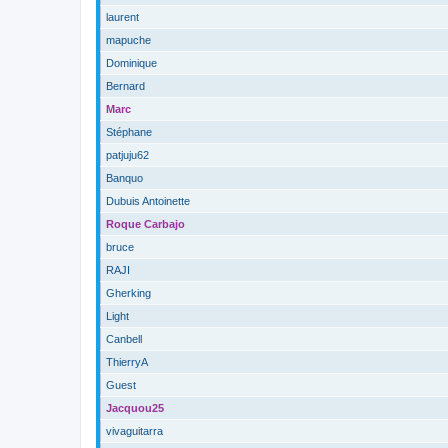
laurent
mapuche
Dominique
Bernard
Marc
Stéphane
patjuju62
Banquo
Dubuis Antoinette
Roque Carbajo
bruce
RAJI
Gherking
Light
Canbell
ThierryA
Guest
Jacquou25
vivaguitarra