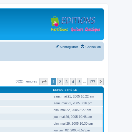
S’enregistrer
Connexion
Page
1
sur
177
1
2
3
4
5
177
Suivante
8822 membres
…
ENREGISTRÉ LE
sam. mai 21, 2005 10:22 am
sam. mai 21, 2005 3:26 pm
dim. mai 22, 2005 8:27 am
jeu. mai 26, 2005 10:48 am
dim. mai 29, 2005 10:30 pm
jeu. juin 02, 2005 6:57 pm