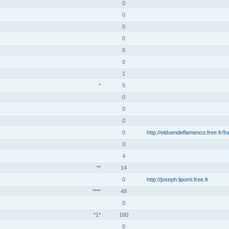
0
0
0
0
0
0
1
*
5
0
0
0
0
http://elduendeflamenco.free.fr/f
0
4
**
14
0
http://joseph.lipomi.free.fr
****
48
0
*1*
160
0