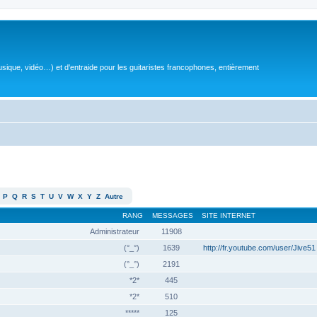
sique, vidéo…) et d'entraide pour les guitaristes francophones, entièrement
P
Q
R
S
T
U
V
W
X
Y
Z
Autre
RANG
MESSAGES
SITE INTERNET
Administrateur
11908
(°_°)
1639
http://fr.youtube.com/user/Jive51
(°_°)
2191
*2*
445
*2*
510
*****
125