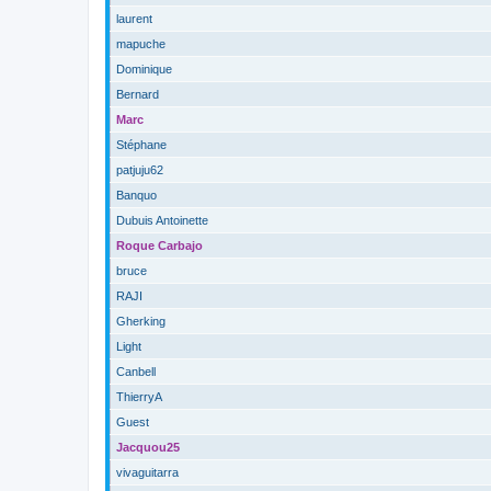
laurent
mapuche
Dominique
Bernard
Marc
Stéphane
patjuju62
Banquo
Dubuis Antoinette
Roque Carbajo
bruce
RAJI
Gherking
Light
Canbell
ThierryA
Guest
Jacquou25
vivaguitarra