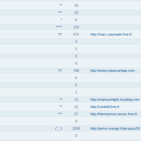
**
10
***
23
*
6
*****
120
*3*
672
http://marc.saumade.free.fr
3
2
0
0
*3*
766
http://www.roquecarbajo.com
0
0
2
**
12
http://manoushlight.skyblog.com
**
12
http://canbell.free.fr
***
27
http://hieronymus.assoc.free.fr
0
(°_°)
2008
http://perso.orange.fr/jacquou25/
0