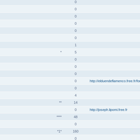
0
0
0
0
0
0
1
*
5
0
0
0
0
http://elduendeflamenco.free.fr/f
0
4
**
14
0
http://joseph.lipomi.free.fr
****
48
0
*1*
160
0