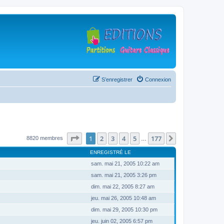
S’enregistrer
Connexion
Page
1
sur
177
1
2
3
4
5
177
Suivante
8820 membres
…
ENREGISTRÉ LE
sam. mai 21, 2005 10:22 am
sam. mai 21, 2005 3:26 pm
dim. mai 22, 2005 8:27 am
jeu. mai 26, 2005 10:48 am
dim. mai 29, 2005 10:30 pm
jeu. juin 02, 2005 6:57 pm