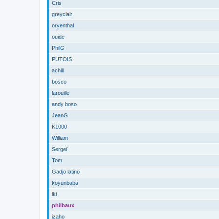
Cris
greyclair
oryenthal
ouide
PhilG
PUTOIS
achill
bosco
larouille
andy boso
JeanG
K1000
William
Sergeï
Tom
Gadjo latino
koyunbaba
iki
philbaux
izaho