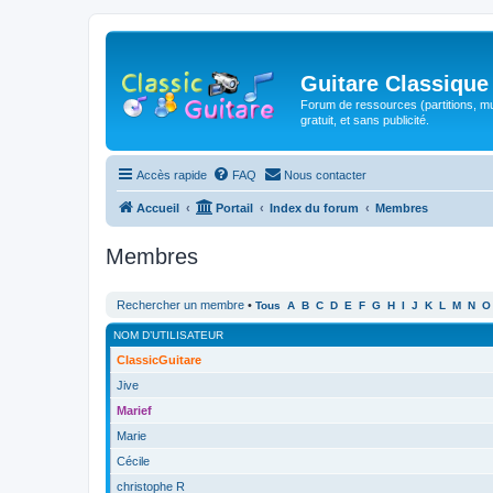
Guitare Classique
Forum de ressources (partitions, mu
gratuit, et sans publicité.
Accès rapide
FAQ
Nous contacter
Accueil
Portail
Index du forum
Membres
Membres
Rechercher un membre
•
Tous
A
B
C
D
E
F
G
H
I
J
K
L
M
N
O
NOM D’UTILISATEUR
ClassicGuitare
Jive
Marief
Marie
Cécile
christophe R