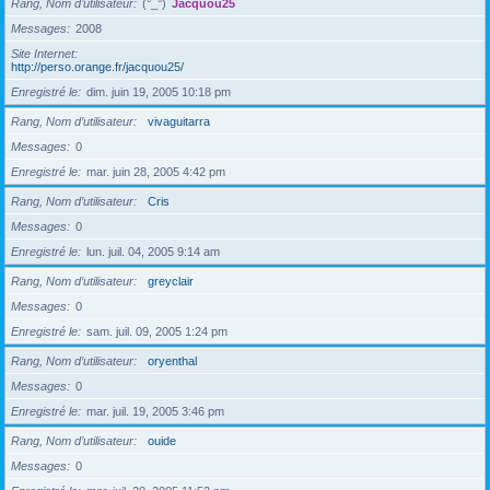
Rang, Nom d’utilisateur
(°_°)
Jacquou25
Messages
2008
Site Internet
http://perso.orange.fr/jacquou25/
Enregistré le
dim. juin 19, 2005 10:18 pm
Rang, Nom d’utilisateur
vivaguitarra
Messages
0
Enregistré le
mar. juin 28, 2005 4:42 pm
Rang, Nom d’utilisateur
Cris
Messages
0
Enregistré le
lun. juil. 04, 2005 9:14 am
Rang, Nom d’utilisateur
greyclair
Messages
0
Enregistré le
sam. juil. 09, 2005 1:24 pm
Rang, Nom d’utilisateur
oryenthal
Messages
0
Enregistré le
mar. juil. 19, 2005 3:46 pm
Rang, Nom d’utilisateur
ouide
Messages
0