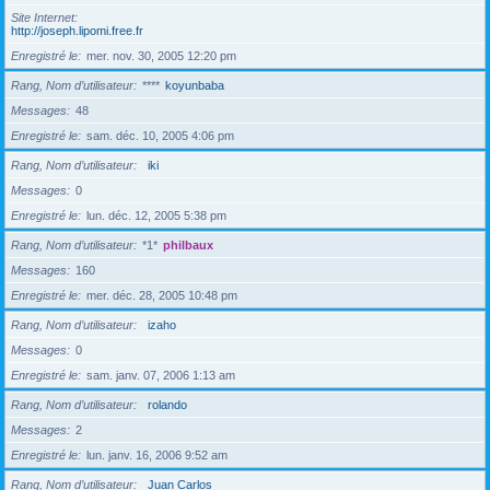
Site Internet
http://joseph.lipomi.free.fr
Enregistré le
mer. nov. 30, 2005 12:20 pm
Rang, Nom d’utilisateur
****
koyunbaba
Messages
48
Enregistré le
sam. déc. 10, 2005 4:06 pm
Rang, Nom d’utilisateur
iki
Messages
0
Enregistré le
lun. déc. 12, 2005 5:38 pm
Rang, Nom d’utilisateur
*1*
philbaux
Messages
160
Enregistré le
mer. déc. 28, 2005 10:48 pm
Rang, Nom d’utilisateur
izaho
Messages
0
Enregistré le
sam. janv. 07, 2006 1:13 am
Rang, Nom d’utilisateur
rolando
Messages
2
Enregistré le
lun. janv. 16, 2006 9:52 am
Rang, Nom d’utilisateur
Juan Carlos