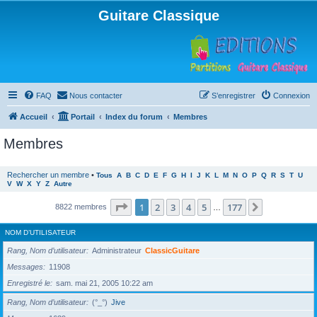
Guitare Classique
FAQ
Nous contacter
S’enregistrer
Connexion
Accueil
Portail
Index du forum
Membres
Membres
Rechercher un membre
•
Tous
A
B
C
D
E
F
G
H
I
J
K
L
M
N
O
P
Q
R
S
T
U
V
W
X
Y
Z
Autre
Page
1
sur
177
1
2
3
4
5
177
Suivante
8822 membres
…
NOM D’UTILISATEUR
Rang, Nom d’utilisateur
Administrateur
ClassicGuitare
Messages
11908
Enregistré le
sam. mai 21, 2005 10:22 am
Rang, Nom d’utilisateur
(°_°)
Jive