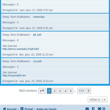
Messages
0
Enregistré le
sam. janv. 21, 2006 4:07 pm
Rang, Nom d’utilisateur
manoclau
Messages
0
Enregistré le
sam. janv. 21, 2006 9:31 pm
Rang, Nom d’utilisateur
jdf_luth
Messages
0
Site Internet
http://perso.wanadoo.fr/jdf.luth/
Enregistré le
dim. janv. 22, 2006 11:22 am
Rang, Nom d’utilisateur
zyryab
Messages
2
Site Internet
http://musicale9.net
Enregistré le
mar. janv. 24, 2006 11:52 pm
Page
1
sur
177
1
2
3
4
5
177
Suivante
8822 membres
…
Aller à
Accueil
Portail
Index du forum