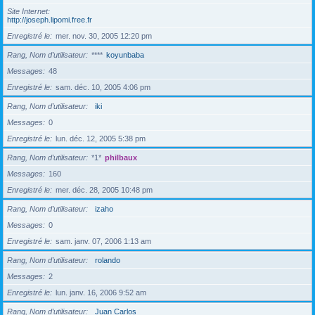
Site Internet
http://joseph.lipomi.free.fr
Enregistré le
mer. nov. 30, 2005 12:20 pm
Rang, Nom d’utilisateur
****
koyunbaba
Messages
48
Enregistré le
sam. déc. 10, 2005 4:06 pm
Rang, Nom d’utilisateur
iki
Messages
0
Enregistré le
lun. déc. 12, 2005 5:38 pm
Rang, Nom d’utilisateur
*1*
philbaux
Messages
160
Enregistré le
mer. déc. 28, 2005 10:48 pm
Rang, Nom d’utilisateur
izaho
Messages
0
Enregistré le
sam. janv. 07, 2006 1:13 am
Rang, Nom d’utilisateur
rolando
Messages
2
Enregistré le
lun. janv. 16, 2006 9:52 am
Rang, Nom d’utilisateur
Juan Carlos