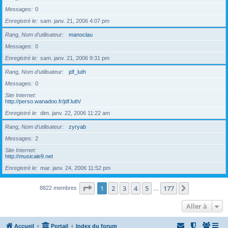
Messages
0
Enregistré le
sam. janv. 21, 2006 4:07 pm
Rang, Nom d’utilisateur
manoclau
Messages
0
Enregistré le
sam. janv. 21, 2006 9:31 pm
Rang, Nom d’utilisateur
jdf_luth
Messages
0
Site Internet
http://perso.wanadoo.fr/jdf.luth/
Enregistré le
dim. janv. 22, 2006 11:22 am
Rang, Nom d’utilisateur
zyryab
Messages
2
Site Internet
http://musicale9.net
Enregistré le
mar. janv. 24, 2006 11:52 pm
Page
1
sur
177
1
2
3
4
5
177
Suivante
8822 membres
…
Aller à
Accueil
Portail
Index du forum