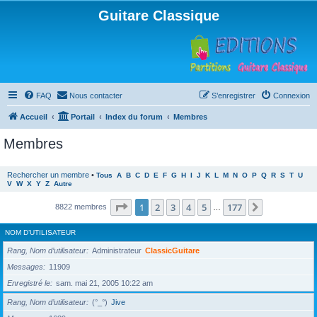
Guitare Classique
FAQ
Nous contacter
S’enregistrer
Connexion
Accueil
Portail
Index du forum
Membres
Membres
Rechercher un membre
•
Tous
A
B
C
D
E
F
G
H
I
J
K
L
M
N
O
P
Q
R
S
T
U
V
W
X
Y
Z
Autre
Page
1
sur
177
1
2
3
4
5
177
Suivante
8822 membres
…
NOM D’UTILISATEUR
Rang, Nom d’utilisateur
Administrateur
ClassicGuitare
Messages
11909
Enregistré le
sam. mai 21, 2005 10:22 am
Rang, Nom d’utilisateur
(°_°)
Jive