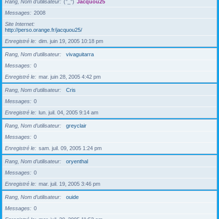
Rang, Nom d’utilisateur
(°_°)
Jacquou25
Messages
2008
Site Internet
http://perso.orange.fr/jacquou25/
Enregistré le
dim. juin 19, 2005 10:18 pm
Rang, Nom d’utilisateur
vivaguitarra
Messages
0
Enregistré le
mar. juin 28, 2005 4:42 pm
Rang, Nom d’utilisateur
Cris
Messages
0
Enregistré le
lun. juil. 04, 2005 9:14 am
Rang, Nom d’utilisateur
greyclair
Messages
0
Enregistré le
sam. juil. 09, 2005 1:24 pm
Rang, Nom d’utilisateur
oryenthal
Messages
0
Enregistré le
mar. juil. 19, 2005 3:46 pm
Rang, Nom d’utilisateur
ouide
Messages
0