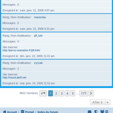
Messages
0
Enregistré le
sam. janv. 21, 2006 4:07 pm
Rang, Nom d’utilisateur
manoclau
Messages
0
Enregistré le
sam. janv. 21, 2006 9:31 pm
Rang, Nom d’utilisateur
jdf_luth
Messages
0
Site Internet
http://perso.wanadoo.fr/jdf.luth/
Enregistré le
dim. janv. 22, 2006 11:22 am
Rang, Nom d’utilisateur
zyryab
Messages
2
Site Internet
http://musicale9.net
Enregistré le
mar. janv. 24, 2006 11:52 pm
Page
1
sur
177
1
2
3
4
5
177
Suivante
8822 membres
…
Aller à
Accueil
Portail
Index du forum