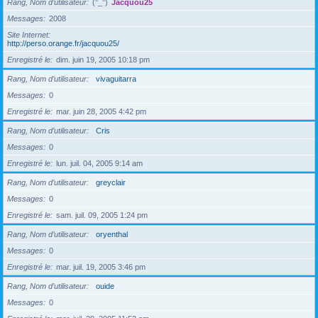
Rang, Nom d’utilisateur
(°_°)
Jacquou25
Messages
2008
Site Internet
http://perso.orange.fr/jacquou25/
Enregistré le
dim. juin 19, 2005 10:18 pm
Rang, Nom d’utilisateur
vivaguitarra
Messages
0
Enregistré le
mar. juin 28, 2005 4:42 pm
Rang, Nom d’utilisateur
Cris
Messages
0
Enregistré le
lun. juil. 04, 2005 9:14 am
Rang, Nom d’utilisateur
greyclair
Messages
0
Enregistré le
sam. juil. 09, 2005 1:24 pm
Rang, Nom d’utilisateur
oryenthal
Messages
0
Enregistré le
mar. juil. 19, 2005 3:46 pm
Rang, Nom d’utilisateur
ouide
Messages
0