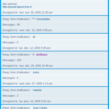
Site Internet
http://joseph.lipomi.free.fr
Enregistré le
mer. nov. 30, 2005 12:20 pm
Rang, Nom d’utilisateur
****
koyunbaba
Messages
48
Enregistré le
sam. déc. 10, 2005 4:06 pm
Rang, Nom d’utilisateur
iki
Messages
0
Enregistré le
lun. déc. 12, 2005 5:38 pm
Rang, Nom d’utilisateur
*1*
philbaux
Messages
160
Enregistré le
mer. déc. 28, 2005 10:48 pm
Rang, Nom d’utilisateur
izaho
Messages
0
Enregistré le
sam. janv. 07, 2006 1:13 am
Rang, Nom d’utilisateur
rolando
Messages
2
Enregistré le
lun. janv. 16, 2006 9:52 am
Rang, Nom d’utilisateur
Juan Carlos