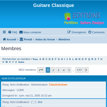
Guitare Classique
FAQ
Nous contacter
S’enregistrer
Connexion
Accueil
Portail
Index du forum
Membres
Membres
Rechercher un membre
•
Tous
A
B
C
D
E
F
G
H
I
J
K
L
M
N
O
P
Q
R
S
T
U
V
W
X
Y
Z
Autre
Page
1
sur
177
1
2
3
4
5
177
Suivante
8822 membres
…
NOM D’UTILISATEUR
Rang, Nom d’utilisateur
Administrateur
ClassicGuitare
Messages
11908
Enregistré le
sam. mai 21, 2005 10:22 am
Rang, Nom d’utilisateur
(°_°)
Jive