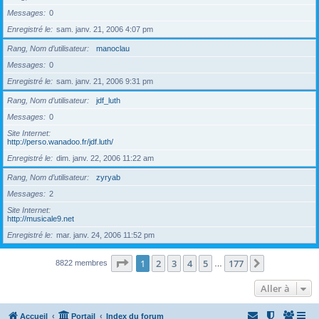
Messages
0
Enregistré le
sam. janv. 21, 2006 4:07 pm
Rang, Nom d’utilisateur
manoclau
Messages
0
Enregistré le
sam. janv. 21, 2006 9:31 pm
Rang, Nom d’utilisateur
jdf_luth
Messages
0
Site Internet
http://perso.wanadoo.fr/jdf.luth/
Enregistré le
dim. janv. 22, 2006 11:22 am
Rang, Nom d’utilisateur
zyryab
Messages
2
Site Internet
http://musicale9.net
Enregistré le
mar. janv. 24, 2006 11:52 pm
Page
1
sur
177
1
2
3
4
5
177
Suivante
8822 membres
…
Aller à
Accueil
Portail
Index du forum