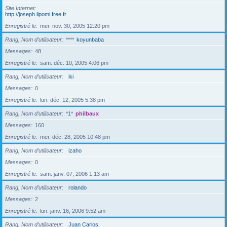
Site Internet
http://joseph.lipomi.free.fr
Enregistré le
mer. nov. 30, 2005 12:20 pm
Rang, Nom d’utilisateur
****
koyunbaba
Messages
48
Enregistré le
sam. déc. 10, 2005 4:06 pm
Rang, Nom d’utilisateur
iki
Messages
0
Enregistré le
lun. déc. 12, 2005 5:38 pm
Rang, Nom d’utilisateur
*1*
philbaux
Messages
160
Enregistré le
mer. déc. 28, 2005 10:48 pm
Rang, Nom d’utilisateur
izaho
Messages
0
Enregistré le
sam. janv. 07, 2006 1:13 am
Rang, Nom d’utilisateur
rolando
Messages
2
Enregistré le
lun. janv. 16, 2006 9:52 am
Rang, Nom d’utilisateur
Juan Carlos