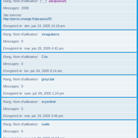
Rang, Nom d’utilisateur
(°_°)
Jacquou25
Messages
2008
Site Internet
http://perso.orange.fr/jacquou25/
Enregistré le
dim. juin 19, 2005 10:18 pm
Rang, Nom d’utilisateur
vivaguitarra
Messages
0
Enregistré le
mar. juin 28, 2005 4:42 pm
Rang, Nom d’utilisateur
Cris
Messages
0
Enregistré le
lun. juil. 04, 2005 9:14 am
Rang, Nom d’utilisateur
greyclair
Messages
0
Enregistré le
sam. juil. 09, 2005 1:24 pm
Rang, Nom d’utilisateur
oryenthal
Messages
0
Enregistré le
mar. juil. 19, 2005 3:46 pm
Rang, Nom d’utilisateur
ouide
Messages
0