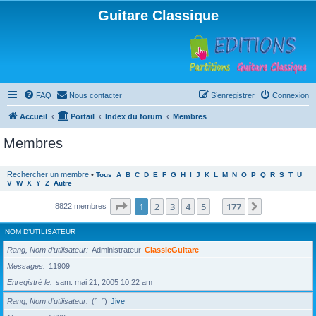
Guitare Classique
FAQ
Nous contacter
S’enregistrer
Connexion
Accueil
Portail
Index du forum
Membres
Membres
Rechercher un membre
•
Tous
A
B
C
D
E
F
G
H
I
J
K
L
M
N
O
P
Q
R
S
T
U
V
W
X
Y
Z
Autre
Page
1
sur
177
1
2
3
4
5
177
Suivante
8822 membres
…
NOM D’UTILISATEUR
Rang, Nom d’utilisateur
Administrateur
ClassicGuitare
Messages
11909
Enregistré le
sam. mai 21, 2005 10:22 am
Rang, Nom d’utilisateur
(°_°)
Jive