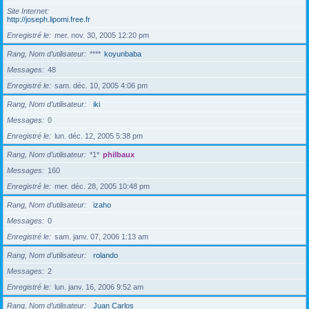
Site Internet
http://joseph.lipomi.free.fr
Enregistré le
mer. nov. 30, 2005 12:20 pm
Rang, Nom d’utilisateur
****
koyunbaba
Messages
48
Enregistré le
sam. déc. 10, 2005 4:06 pm
Rang, Nom d’utilisateur
iki
Messages
0
Enregistré le
lun. déc. 12, 2005 5:38 pm
Rang, Nom d’utilisateur
*1*
philbaux
Messages
160
Enregistré le
mer. déc. 28, 2005 10:48 pm
Rang, Nom d’utilisateur
izaho
Messages
0
Enregistré le
sam. janv. 07, 2006 1:13 am
Rang, Nom d’utilisateur
rolando
Messages
2
Enregistré le
lun. janv. 16, 2006 9:52 am
Rang, Nom d’utilisateur
Juan Carlos