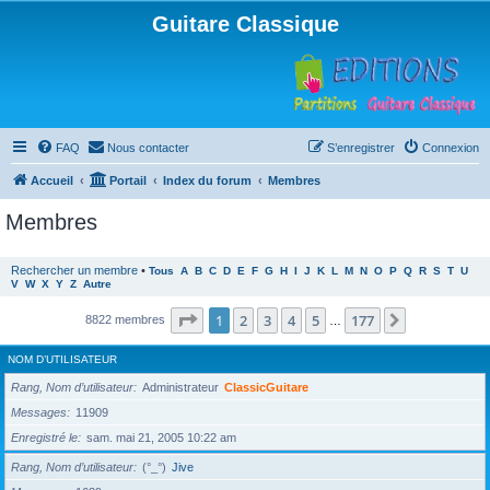
Guitare Classique
FAQ
Nous contacter
S’enregistrer
Connexion
Accueil
Portail
Index du forum
Membres
Membres
Rechercher un membre
•
Tous
A
B
C
D
E
F
G
H
I
J
K
L
M
N
O
P
Q
R
S
T
U
V
W
X
Y
Z
Autre
Page
1
sur
177
1
2
3
4
5
177
Suivante
8822 membres
…
NOM D’UTILISATEUR
Rang, Nom d’utilisateur
Administrateur
ClassicGuitare
Messages
11909
Enregistré le
sam. mai 21, 2005 10:22 am
Rang, Nom d’utilisateur
(°_°)
Jive