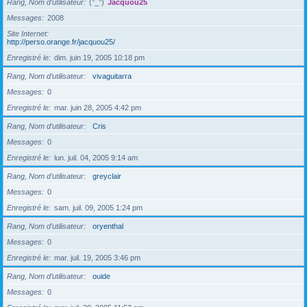
Rang, Nom d’utilisateur
(°_°)
Jacquou25
Messages
2008
Site Internet
http://perso.orange.fr/jacquou25/
Enregistré le
dim. juin 19, 2005 10:18 pm
Rang, Nom d’utilisateur
vivaguitarra
Messages
0
Enregistré le
mar. juin 28, 2005 4:42 pm
Rang, Nom d’utilisateur
Cris
Messages
0
Enregistré le
lun. juil. 04, 2005 9:14 am
Rang, Nom d’utilisateur
greyclair
Messages
0
Enregistré le
sam. juil. 09, 2005 1:24 pm
Rang, Nom d’utilisateur
oryenthal
Messages
0
Enregistré le
mar. juil. 19, 2005 3:46 pm
Rang, Nom d’utilisateur
ouide
Messages
0