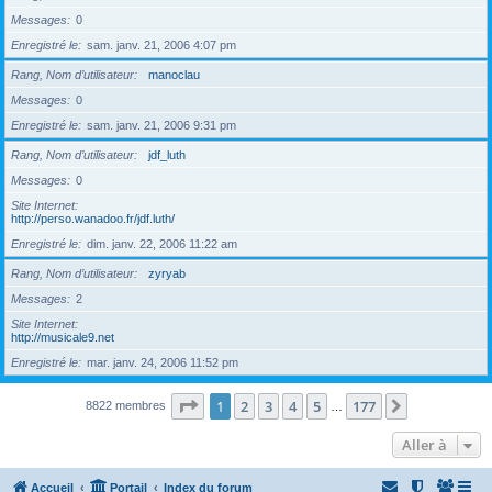
Messages
0
Enregistré le
sam. janv. 21, 2006 4:07 pm
Rang, Nom d’utilisateur
manoclau
Messages
0
Enregistré le
sam. janv. 21, 2006 9:31 pm
Rang, Nom d’utilisateur
jdf_luth
Messages
0
Site Internet
http://perso.wanadoo.fr/jdf.luth/
Enregistré le
dim. janv. 22, 2006 11:22 am
Rang, Nom d’utilisateur
zyryab
Messages
2
Site Internet
http://musicale9.net
Enregistré le
mar. janv. 24, 2006 11:52 pm
Page
1
sur
177
1
2
3
4
5
177
Suivante
8822 membres
…
Aller à
Accueil
Portail
Index du forum