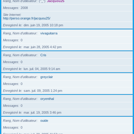
Rang, Nom d’utilisateur
(°_°)
Jacquou25
Messages
2008
Site Internet
http://perso.orange.fr/jacquou25/
Enregistré le
dim. juin 19, 2005 10:18 pm
Rang, Nom d’utilisateur
vivaguitarra
Messages
0
Enregistré le
mar. juin 28, 2005 4:42 pm
Rang, Nom d’utilisateur
Cris
Messages
0
Enregistré le
lun. juil. 04, 2005 9:14 am
Rang, Nom d’utilisateur
greyclair
Messages
0
Enregistré le
sam. juil. 09, 2005 1:24 pm
Rang, Nom d’utilisateur
oryenthal
Messages
0
Enregistré le
mar. juil. 19, 2005 3:46 pm
Rang, Nom d’utilisateur
ouide
Messages
0