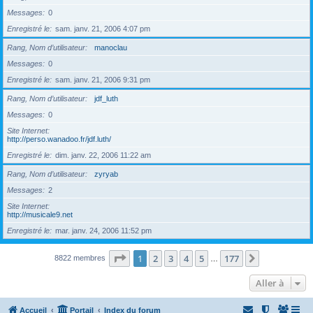
Messages
0
Enregistré le
sam. janv. 21, 2006 4:07 pm
Rang, Nom d’utilisateur
manoclau
Messages
0
Enregistré le
sam. janv. 21, 2006 9:31 pm
Rang, Nom d’utilisateur
jdf_luth
Messages
0
Site Internet
http://perso.wanadoo.fr/jdf.luth/
Enregistré le
dim. janv. 22, 2006 11:22 am
Rang, Nom d’utilisateur
zyryab
Messages
2
Site Internet
http://musicale9.net
Enregistré le
mar. janv. 24, 2006 11:52 pm
Page
1
sur
177
1
2
3
4
5
177
Suivante
8822 membres
…
Aller à
Accueil
Portail
Index du forum