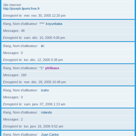
Site Internet
http://joseph.lipomi.free.fr
Enregistré le
mer. nov. 30, 2005 12:20 pm
Rang, Nom d’utilisateur
****
koyunbaba
Messages
48
Enregistré le
sam. déc. 10, 2005 4:06 pm
Rang, Nom d’utilisateur
iki
Messages
0
Enregistré le
lun. déc. 12, 2005 5:38 pm
Rang, Nom d’utilisateur
*1*
philbaux
Messages
160
Enregistré le
mer. déc. 28, 2005 10:48 pm
Rang, Nom d’utilisateur
izaho
Messages
0
Enregistré le
sam. janv. 07, 2006 1:13 am
Rang, Nom d’utilisateur
rolando
Messages
2
Enregistré le
lun. janv. 16, 2006 9:52 am
Rang, Nom d’utilisateur
Juan Carlos