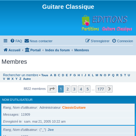
Guitare Classique
FAQ
Nous contacter
S’enregistrer
Connexion
Accueil
Portail
Index du forum
Membres
Membres
Rechercher un membre
•
Tous
A
B
C
D
E
F
G
H
I
J
K
L
M
N
O
P
Q
R
S
T
U
V
W
X
Y
Z
Autre
Page
1
sur
177
1
2
3
4
5
177
Suivante
8822 membres
…
NOM D’UTILISATEUR
Rang, Nom d’utilisateur
Administrateur
ClassicGuitare
Messages
11909
Enregistré le
sam. mai 21, 2005 10:22 am
Rang, Nom d’utilisateur
(°_°)
Jive