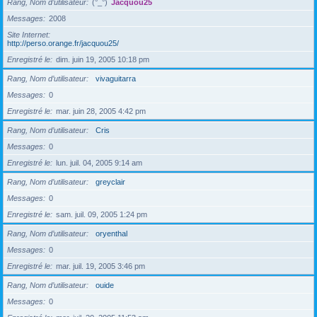
Rang, Nom d’utilisateur
(°_°)
Jacquou25
Messages
2008
Site Internet
http://perso.orange.fr/jacquou25/
Enregistré le
dim. juin 19, 2005 10:18 pm
Rang, Nom d’utilisateur
vivaguitarra
Messages
0
Enregistré le
mar. juin 28, 2005 4:42 pm
Rang, Nom d’utilisateur
Cris
Messages
0
Enregistré le
lun. juil. 04, 2005 9:14 am
Rang, Nom d’utilisateur
greyclair
Messages
0
Enregistré le
sam. juil. 09, 2005 1:24 pm
Rang, Nom d’utilisateur
oryenthal
Messages
0
Enregistré le
mar. juil. 19, 2005 3:46 pm
Rang, Nom d’utilisateur
ouide
Messages
0