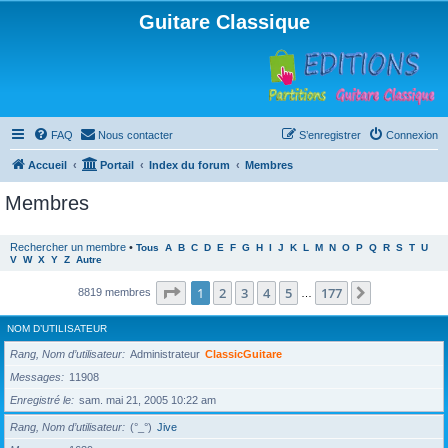
Guitare Classique
FAQ
Nous contacter
S’enregistrer
Connexion
Accueil
Portail
Index du forum
Membres
Membres
Rechercher un membre
•
Tous
A
B
C
D
E
F
G
H
I
J
K
L
M
N
O
P
Q
R
S
T
U
V
W
X
Y
Z
Autre
Page
1
sur
177
1
2
3
4
5
177
Suivante
8819 membres
…
NOM D’UTILISATEUR
Rang, Nom d’utilisateur
Administrateur
ClassicGuitare
Messages
11908
Enregistré le
sam. mai 21, 2005 10:22 am
Rang, Nom d’utilisateur
(°_°)
Jive