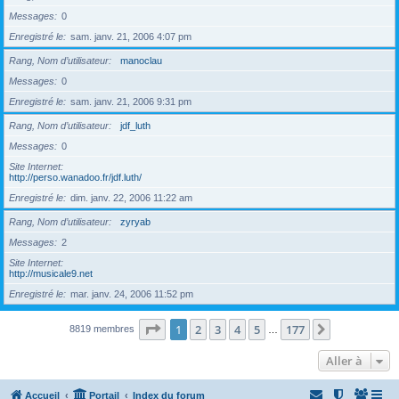
Messages
0
Enregistré le
sam. janv. 21, 2006 4:07 pm
Rang, Nom d’utilisateur
manoclau
Messages
0
Enregistré le
sam. janv. 21, 2006 9:31 pm
Rang, Nom d’utilisateur
jdf_luth
Messages
0
Site Internet
http://perso.wanadoo.fr/jdf.luth/
Enregistré le
dim. janv. 22, 2006 11:22 am
Rang, Nom d’utilisateur
zyryab
Messages
2
Site Internet
http://musicale9.net
Enregistré le
mar. janv. 24, 2006 11:52 pm
Page
1
sur
177
1
2
3
4
5
177
Suivante
8819 membres
…
Aller à
Accueil
Portail
Index du forum